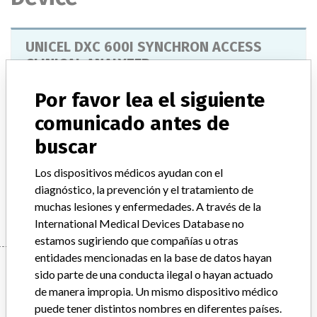
UNICEL DXC 600I SYNCHRON ACCESS
CLINICAL ANALYZER
Por favor lea el siguiente
Modelo / Serial
Model Catalog: 4767 (Lot serial: ALL); Model Catalog: 476501 (Lot serial: ALL); Model Catalog: 81600N (Lot serial: ALL); Model Catalog: 81600 (Lot serial: ALL)
comunicado antes de
buscar
Descripción del producto
UNICEL DXC 600I SYNCHRON ACCESS CLINICAL SYSTEM
Los dispositivos médicos ayudan con el
diagnóstico, la prevención y el tratamiento de
Manufacturer
BECKMAN COULTER CANADA L.P.
muchas lesiones y enfermedades. A través de la
International Medical Devices Database no
estamos sugiriendo que compañías u otras
entidades mencionadas en la base de datos hayan
Manufacturer
sido parte de una conducta ilegal o hayan actuado
de manera impropia. Un mismo dispositivo médico
puede tener distintos nombres en diferentes países.