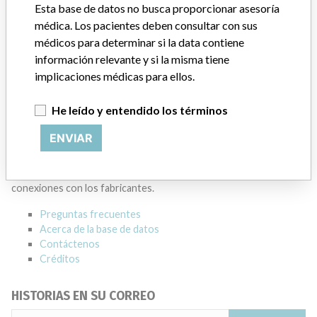
BECKMAN COULTER CANADA L.P.
Esta base de datos no busca proporcionar asesoría
médica. Los pacientes deben consultar con sus
Dirección del fabricante
MISSISSAUGA
médicos para determinar si la data contiene
información relevante y si la misma tiene
Empresa matriz del fabricante (2017)
Danaher Corporation
implicaciones médicas para ellos.
Source
HC
He leído y entendido los términos
ACERCA DE LA BASE DE DATOS
ENVIAR
Explore más de 120,000 registros de retiros, alertas y
notificaciones de seguridad de dispositivos médicos y sus
conexiones con los fabricantes.
Preguntas frecuentes
Acerca de la base de datos
Contáctenos
Créditos
HISTORIAS EN SU CORREO