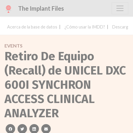
The Implant Files
Acerca de la base de datos
¿Cómo usar la IMDD?
Descargar 
EVENTS
Retiro De Equipo
(Recall) de UNICEL DXC
600I SYNCHRON
ACCESS CLINICAL
ANALYZER
facebook
twitter
linkedin
email