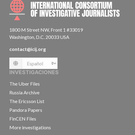
INTE
1800 M Street NW, Front 1 #33019
Washington, D.C. 20033 USA
contact@icij.org
Language
INVESTIGACIONES
The Uber Files
Russia Archive
The Ericsson List
Pandora Papers
FinCEN Files
More investigations