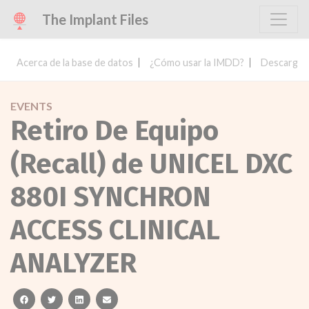
The Implant Files
Acerca de la base de datos
¿Cómo usar la IMDD?
Descargar 
EVENTS
Retiro De Equipo
(Recall) de UNICEL DXC
880I SYNCHRON
ACCESS CLINICAL
ANALYZER
facebook
twitter
linkedin
email