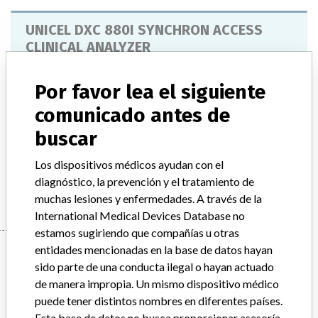
UNICEL DXC 880I SYNCHRON ACCESS
CLINICAL ANALYZER
Modelo / Serial
Por favor lea el siguiente
Model Catalog: A59126 (Lot serial: 0206); Model Catalog: A59102 (Lot serial: 0205); Model Catalog: A59126 (Lot serial: 0205); Model Catalog: A59102 (Lot serial: 0206)
comunicado antes de
Descripción del producto
buscar
UNICEL DXC 880I SYNCHRON ACESS CLIN SYS
Los dispositivos médicos ayudan con el
Manufacturer
BECKMAN COULTER CANADA L.P.
diagnóstico, la prevención y el tratamiento de
muchas lesiones y enfermedades. A través de la
International Medical Devices Database no
estamos sugiriendo que compañías u otras
Manufacturer
entidades mencionadas en la base de datos hayan
sido parte de una conducta ilegal o hayan actuado
de manera impropia. Un mismo dispositivo médico
puede tener distintos nombres en diferentes países.
BECKMAN COULTER CANADA L.P.
Esta base de datos no busca proporcionar asesoría