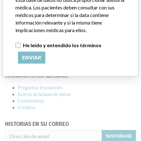
médica. Los pacientes deben consultar con sus
Dirección del fabricante
MISSISSAUGA
médicos para determinar si la data contiene
información relevante y si la misma tiene
Empresa matriz del fabricante (2017)
Danaher Corporation
implicaciones médicas para ellos.
Source
HC
He leído y entendido los términos
ACERCA DE LA BASE DE DATOS
ENVIAR
Explore más de 120,000 registros de retiros, alertas y
notificaciones de seguridad de dispositivos médicos y sus
conexiones con los fabricantes.
Preguntas frecuentes
Acerca de la base de datos
Contáctenos
Créditos
HISTORIAS EN SU CORREO
SUSCRÍBASE