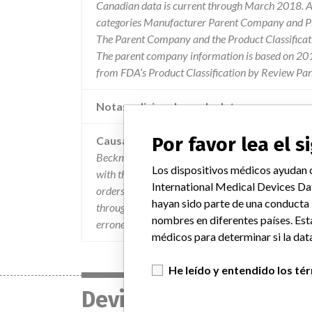
Canadian data is current through March 2018. Al
categories Manufacturer Parent Company and Pro
The Parent Company and the Product Classificat
The parent company information is based on 2017
from FDA’s Product Classification by Review Pan
Notas adicionales en la data
Por favor lea el 
Causa
Beckman coulter determined that the affected sof
Los dispositivos médicos ayudan c
with the same specimen identification (id) but di
International Medical Devices Da
orders at the system manager. the issue does not o
hayan sido parte de una conducta
through host transmission. the issue creates the p
nombres en diferentes países. Est
erroneous results.
médicos para determinar si la data
He leído y entendido los té
Device