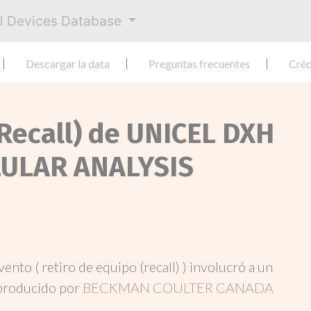
al Devices Database
Descargar la data
Preguntas frecuentes
Créd
(Recall) de UNICEL DXH
LULAR ANALYSIS
evento ( retiro de equipo (recall) ) involucró a un
producido por
BECKMAN COULTER CANADA