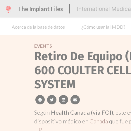
The Implant Files
International Medic
Acerca de la base de datos
¿Cómo usar la IMDD?
EVENTS
Retiro De Equipo 
600 COULTER CEL
SYSTEM
facebook
twitter
linkedin
email
Según
Health Canada (via FOI)
, este 
dispositivo médico en
Canada
que fue 
L.P.
.