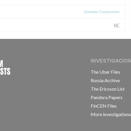
Danaher Corporation
HC
INTERNATIONAL CONSORTIUM OF INVESTIGAT
INVESTIGACIO
The Uber Files
Russia Archive
The Ericsson List
Pandora Papers
FinCEN Files
More investigation