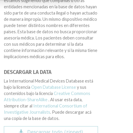
estamos sugiriendo que compañías u otras
entidades mencionadas en la base de datos hayan
sido parte de una conducta ilegal o hayan actuado
de manera impropia. Un mismo dispositivo médico
puede tener distintos nombres en diferentes
países. Esta base de datos no busca proporcionar
asesoría médica. Los pacientes deben consultar
con sus médicos para determinar si la data
contiene información relevante y si la misma tiene
implicaciones médicas para ellos.
DESCARGAR LA DATA
La International Medical Devices Database está
bajo la licencia
Open Database License
y sus
contenidos bajo la licencia
Creative Commons
Attribution-ShareAlike
. Al usar esta data,
siempre citar al
International Consortium of
Investigative Journalists
. Puede descargar acá
una copia de la base de datos.
Descargar todo (zipped)