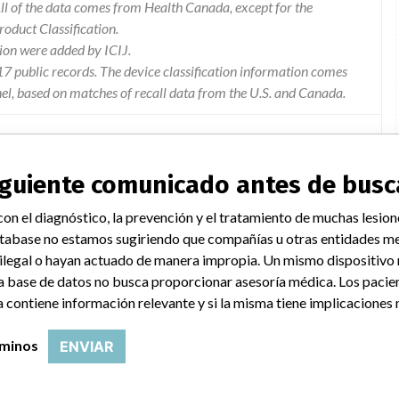
l of the data comes from Health Canada, except for the
duct Classification.
ion were added by ICIJ.
 public records. The device classification information comes
el, based on matches of recall data from the U.S. and Canada.
siguiente comunicado antes de busc
tware for the dxh systems allows the creation of multiple orders
on el diagnóstico, la prevención y el tratamiento de muchas lesion
fferent patient identification when manually editing pending
tabase no estamos sugiriendo que compañías u otras entidades me
ccur for edits of relased results or for test orders requested
 ilegal o hayan actuado de manera impropia. Un mismo dispositivo
otential for sample misidentification and potential of releasing
a base de datos no busca proporcionar asesoría médica. Los pacie
 contiene información relevante y si la misma tiene implicaciones 
rminos
ENVIAR