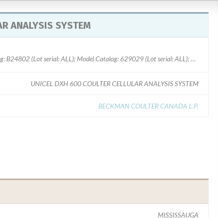
AR ANALYSIS SYSTEM
Model Catalog: B23858 (Lot serial: ALL); Model Catalog: B24802 (Lot serial: ALL); Model Catalog: 629029 (Lot serial: ALL); Model Catalog: 775222 (Lot serial: ALL)
UNICEL DXH 600 COULTER CELLULAR ANALYSIS SYSTEM
BECKMAN COULTER CANADA L.P.
MISSISSAUGA