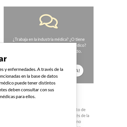
¿Trabaja en la industria médica? ¿O tiene
experiencia con algún dispositivo médico?
Nuestra reportería no ha terminado.
ar
Queremos oír de usted.
es y enfermedades. A través de la
¡CUÉNTANOS TU HISTORIA!
ncionadas en la base de datos
 médico puede tener distintos
ntes deben consultar con sus
AVISO
médicas para ellos.
Los dispositivos médicos ayudan con el
diagnóstico, la prevención y el tratamiento de
muchas lesiones y enfermedades. A través de la
International Medical Devices Database no