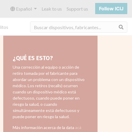
Follow ICIJ
Español
Leak to us
Support us
Bus
itos
¿QUÉ ES ESTO?
Una corrección al equipo o acción de
retiro tomada por el fabricante para
abordar un problema con un dispositivo
médico. Los retiros (recalls) ocurren
cuando un dispositivo médico está
defectuoso, cuando puede poner en
riesgo la salud, o cuando
simultáneamente está defectuoso y
puede poner en riesgo la salud.
Más información acerca de la data
acá