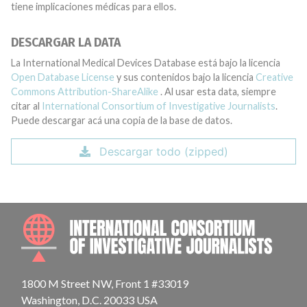
tiene implicaciones médicas para ellos.
DESCARGAR LA DATA
La International Medical Devices Database está bajo la licencia
Open Database License
y sus contenidos bajo la licencia
Creative
Commons Attribution-ShareAlike
. Al usar esta data, siempre
citar al
International Consortium of Investigative Journalists
.
Puede descargar acá una copia de la base de datos.
Descargar todo (zipped)
INTE
1800 M Street NW, Front 1 #33019
Washington, D.C. 20033 USA