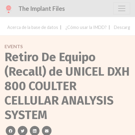
The Implant Files
Acerca de la base de datos
¿Cómo usar la IMDD?
Descargar 
EVENTS
Retiro De Equipo
(Recall) de UNICEL DXH
800 COULTER
CELLULAR ANALYSIS
SYSTEM
facebook
twitter
linkedin
email