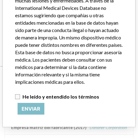
muchas lesiones y enfermedades. A través de la
International Medical Devices Database no
Modelo / Serial
Model Catalog: 629029 (Lot serial: ALL)
estamos sugiriendo que compañías u otras
entidades mencionadas en la base de datos hayan
Descripción del producto
sido parte de una conducta ilegal o hayan actuado
UNICEL DXH 800 COULTER CELLULAR ANALYSIS SYSTEM
de manera impropia. Un mismo dispositivo médico
Manufacturer
BECKMAN COULTER CANADA L.P.
puede tener distintos nombres en diferentes países.
Esta base de datos no busca proporcionar asesoría
médica. Los pacientes deben consultar con sus
médicos para determinar si la data contiene
Manufacturer
información relevante y si la misma tiene
implicaciones médicas para ellos.
He leído y entendido los términos
BECKMAN COULTER CANADA L.P.
ENVIAR
Dirección del fabricante
MISSISSAUGA
Empresa matriz del fabricante (2017)
Danaher Corporation