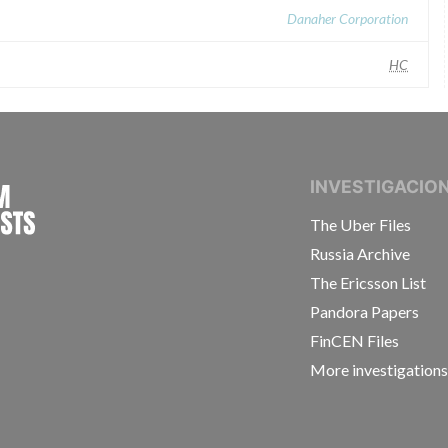
Danaher Corporation
HC
INTERNATIONAL CONSORTIUM OF INVESTIGAT
INVESTIGACIO
The Uber Files
Russia Archive
The Ericsson List
Pandora Papers
FinCEN Files
More investigation