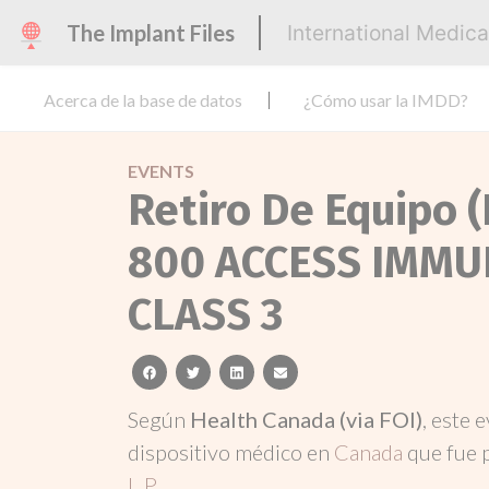
The Implant Files
International Medic
Acerca de la base de datos
¿Cómo usar la IMDD?
EVENTS
Retiro De Equipo (
800 ACCESS IMMU
CLASS 3
facebook
twitter
linkedin
email
Según
Health Canada (via FOI)
, este 
dispositivo médico en
Canada
que fue 
L.P.
.