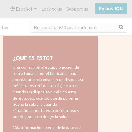
Follow ICIJ
Español
Leak to us
Support us
Bus
itos
¿QUÉ ES ESTO?
Una corrección al equipo o acción de
retiro tomada por el fabricante para
abordar un problema con un dispositivo
médico. Los retiros (recalls) ocurren
cuando un dispositivo médico está
defectuoso, cuando puede poner en
riesgo la salud, o cuando
simultáneamente está defectuoso y
puede poner en riesgo la salud.
Más información acerca de la data
acá