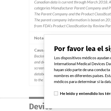
Canadian data is current through March 2018. Al
categories Manufacturer Parent Company and Pro
The Parent Company and the Product Classificat
The parent company information is based on 2017
from FDA’s Product Classification by Review Pan
Notas adicionales en la data
Por favor lea el 
Causa
Beckman coulter has confirmed the following issue
Los dispositivos médicos ayudan c
and dxi 800 access immunoassay systems. if a lab
International Medical Devices Da
screen while running unicel dxi system software v
hayan sido parte de una conducta
database. the changed sample type setting would 
nombres en diferentes países. Est
to the system or if an operator rebooted the syst
médicos para determinar si la data
He leído y entendido los té
Device