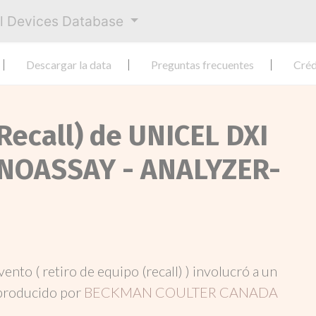
al Devices Database
Descargar la data
Preguntas frecuentes
Créd
Recall) de UNICEL DXI
NOASSAY - ANALYZER-
evento ( retiro de equipo (recall) ) involucró a un
producido por
BECKMAN COULTER CANADA