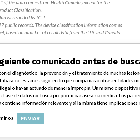
l of the data comes from Health Canada, except for the
duct Classification.
ion were added by ICIJ.
 public records. The device classification information comes
el, based on matches of recall data from the U.S. and Canada.
siguiente comunicado antes de busc
 with the software version 4.3. being used in the unicel dxi 600
on el diagnóstico, la prevención y el tratamiento de muchas lesion
oratory changed a default sample type setting on the tests
tabase no estamos sugiriendo que compañías u otras entidades me
ersion 4.3 the new setting would not be saved to the system
 ilegal o hayan actuado de manera impropia. Un mismo dispositivo
reset to the previously saved setting when power was interrupted
a base de datos no busca proporcionar asesoría médica. Los pacie
em.
 contiene información relevante y si la misma tiene implicaciones 
rminos
ENVIAR