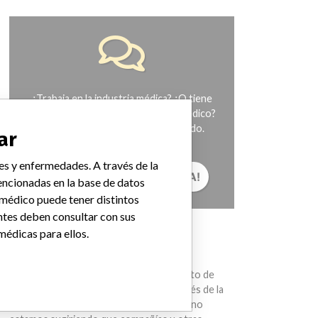
¿Trabaja en la industria médica? ¿O tiene
experiencia con algún dispositivo médico?
Nuestra reportería no ha terminado.
ar
Queremos oír de usted.
es y enfermedades. A través de la
¡CUÉNTANOS TU HISTORIA!
ncionadas en la base de datos
 médico puede tener distintos
ntes deben consultar con sus
médicas para ellos.
AVISO
Los dispositivos médicos ayudan con el
diagnóstico, la prevención y el tratamiento de
muchas lesiones y enfermedades. A través de la
International Medical Devices Database no