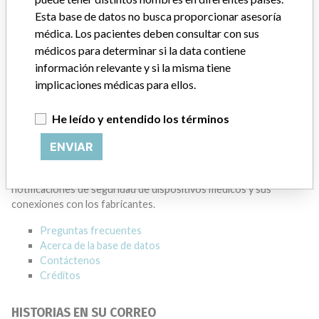
Esta base de datos no busca proporcionar asesoría
BECKMAN COULTER CANADA L.P.
médica. Los pacientes deben consultar con sus
médicos para determinar si la data contiene
Dirección del fabricante
MISSISSAUGA
información relevante y si la misma tiene
implicaciones médicas para ellos.
Empresa matriz del fabricante (2017)
Danaher Corporation
He leído y entendido los términos
Source
HC
ENVIAR
ACERCA DE LA BASE DE DATOS
Explore más de 120,000 registros de retiros, alertas y
notificaciones de seguridad de dispositivos médicos y sus
conexiones con los fabricantes.
Preguntas frecuentes
Acerca de la base de datos
Contáctenos
Créditos
HISTORIAS EN SU CORREO