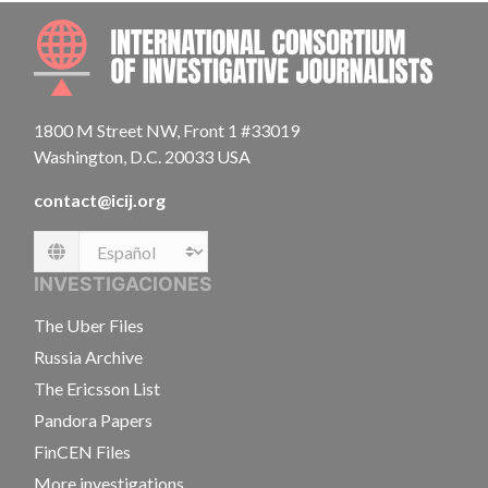
INTE
1800 M Street NW, Front 1 #33019
Washington, D.C. 20033 USA
contact@icij.org
Language
INVESTIGACIONES
The Uber Files
Russia Archive
The Ericsson List
Pandora Papers
FinCEN Files
More investigations