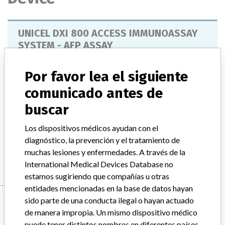
UNICEL DXI 800 ACCESS IMMUNOASSAY
SYSTEM - AFP ASSAY
Modelo / Serial
Por favor lea el siguiente
Model Catalog: 33219 (Lot serial: 012781 ACCESS AFP QC KIT)
comunicado antes de
Descripción del producto
buscar
ACCESS IMMUNOASSAY SYSTEMS ALPHA-FETOPROTEIN(AFP)
QC KIT
Los dispositivos médicos ayudan con el
diagnóstico, la prevención y el tratamiento de
Manufacturer
BECKMAN COULTER CANADA L.P.
muchas lesiones y enfermedades. A través de la
International Medical Devices Database no
estamos sugiriendo que compañías u otras
entidades mencionadas en la base de datos hayan
Manufacturer
sido parte de una conducta ilegal o hayan actuado
de manera impropia. Un mismo dispositivo médico
puede tener distintos nombres en diferentes países.