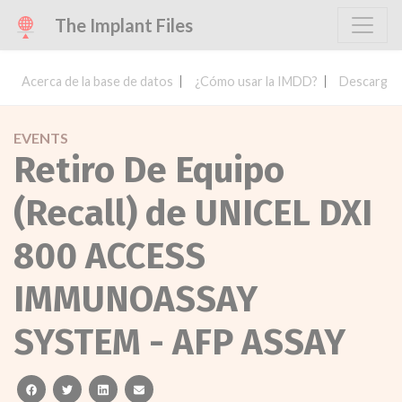
The Implant Files
Acerca de la base de datos
¿Cómo usar la IMDD?
Descargar 
EVENTS
Retiro De Equipo
(Recall) de UNICEL DXI
800 ACCESS
IMMUNOASSAY
SYSTEM - AFP ASSAY
facebook
twitter
linkedin
email