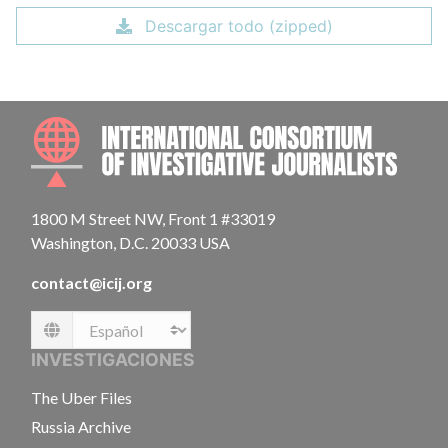
Descargar todo (zipped)
INTE
1800 M Street NW, Front 1 #33019
Washington, D.C. 20033 USA
contact@icij.org
Language
INVESTIGACIONES
The Uber Files
Russia Archive