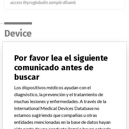
access thyroglobulin sample diluent.
Device
UNICEL DXI 800 ACCESS IMMUNOASSAY
Por favor lea el siguiente
SYSTEM - THYROGLOBULIN ASSAY
comunicado antes de
Modelo / Serial
Model Catalog: 33860 (Lot serial: ALL)
buscar
Los dispositivos médicos ayudan con el
Descripción del producto
diagnóstico, la prevención y el tratamiento de
UNICEL DXI 800 ACCESS IMMUNOASSAY SYSTEM -
THYROGLOBULIN ASSAY
muchas lesiones y enfermedades. A través de la
International Medical Devices Database no
Manufacturer
BECKMAN COULTER CANADA L.P.
estamos sugiriendo que compañías u otras
entidades mencionadas en la base de datos hayan
sido parte de una conducta ilegal o hayan actuado