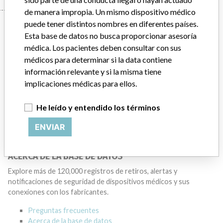
de manera impropia. Un mismo dispositivo médico
Manufacturer
puede tener distintos nombres en diferentes países.
Esta base de datos no busca proporcionar asesoría
médica. Los pacientes deben consultar con sus
médicos para determinar si la data contiene
BECKMAN COULTER CANADA L.P.
información relevante y si la misma tiene
implicaciones médicas para ellos.
Dirección del fabricante
MISSISSAUGA
He leído y entendido los términos
Empresa matriz del fabricante (2017)
Danaher Corporation
ENVIAR
Source
HC
ACERCA DE LA BASE DE DATOS
Explore más de 120,000 registros de retiros, alertas y
notificaciones de seguridad de dispositivos médicos y sus
conexiones con los fabricantes.
Preguntas frecuentes
Acerca de la base de datos