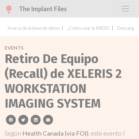
The Implant Files
Acerca de la base de datos
¿Cómo usar la IMDD?
Descargar 
EVENTS
Retiro De Equipo
(Recall) de XELERIS 2
WORKSTATION
IMAGING SYSTEM
facebook
twitter
linkedin
email
Según
Health Canada (via FOI)
, este evento (