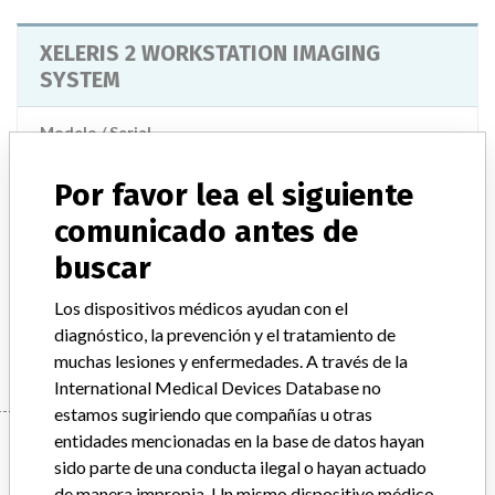
XELERIS 2 WORKSTATION IMAGING
SYSTEM
Modelo / Serial
Model Catalog: S8006KA/KB/KC/KD (Lot serial: MANUFACTURER); Model Catalog: H3900JH (Lot serial: >100 NUMBERS); Model Catalog: H3900NM (Lot serial: >100 NUMBERS); Model Catalog: S8006KA/KB/KC/KD (Lot serial: CONTACT); Model Catalog: H3900NM (Lot serial: MANUFACTURER); Model Catalog: H3900JH (Lot serial: MANUFACTURER); Model Catalog: S8006KA/KB/KC/KD (Lot serial: >100 NUMBERS); Model Catalog: H3900NM (Lot serial: CONTACT); Model Catalog: H3900JH (Lot serial: CONTACT); Model Catalog: H3700JA/JB/KA/KB (Lot serial: MANUFACTURER); Model Catalog: H3700JA/JB/KA/KB (Lot serial: CONTACT); Model Catalog: H3700JA/JB/KA/KB (Lot serial: >100 NUMBERS)
Por favor lea el siguiente
Descripción del producto
comunicado antes de
XELERIS 2 WORKSTATION IMAGING SYSTEM
buscar
Manufacturer
Los dispositivos médicos ayudan con el
GENERAL ELECTRIC CANADA (OPERATING AS GE
HEALTHCARE)
diagnóstico, la prevención y el tratamiento de
muchas lesiones y enfermedades. A través de la
International Medical Devices Database no
estamos sugiriendo que compañías u otras
Manufacturer
entidades mencionadas en la base de datos hayan
sido parte de una conducta ilegal o hayan actuado
de manera impropia. Un mismo dispositivo médico