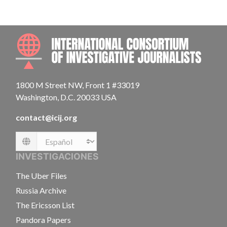
INTE
1800 M Street NW, Front 1 #33019
Washington, D.C. 20033 USA
contact@icij.org
Language
INVESTIGACIONES
The Uber Files
Russia Archive
The Ericsson List
Pandora Papers