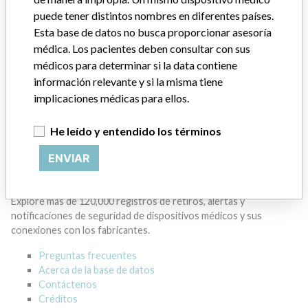
puede tener distintos nombres en diferentes países.
GENERAL ELECTRIC CANADA (OPERATING
Esta base de datos no busca proporcionar asesoría
AS GE HEALTHCARE)
médica. Los pacientes deben consultar con sus
médicos para determinar si la data contiene
Dirección del fabricante
MISSISSAUGA
información relevante y si la misma tiene
implicaciones médicas para ellos.
Empresa matriz del fabricante (2017)
General Electric Company
He leído y entendido los términos
Source
HC
ENVIAR
ACERCA DE LA BASE DE DATOS
Explore más de 120,000 registros de retiros, alertas y
notificaciones de seguridad de dispositivos médicos y sus
conexiones con los fabricantes.
Preguntas frecuentes
Acerca de la base de datos
Contáctenos
Créditos