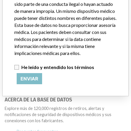
sido parte de una conducta ilegal o hayan actuado
global recalls or in-country communication quickly and effectively,”
Abbott, which now owns St. Jude Medical told ICIJ in a statement.
de manera impropia. Un mismo dispositivo médico
In addition to sending global notices to physicians worldwide, we
puede tener distintos nombres en diferentes países.
also make sure that product advisories are available online and
Esta base de datos no busca proporcionar asesoría
classification of product recalls and product advisories are
médica. Los pacientes deben consultar con sus
determined by global regulatory bodies which can impact the
médicos para determinar si la data contiene
timing in any given country. MD companies follow varying
información relevante y si la misma tiene
regulations in different countries. In come countries software is not
implicaciones médicas para ellos.
regulated so a recall in one country related to software would not
be classified as a recall or field action in another. In addition, review
cycles within the regulatory process can be different in each country
He leído y entendido los términos
which can impact communication and recall timing.
ENVIAR
Source
BAM
ACERCA DE LA BASE DE DATOS
Explore más de 120,000 registros de retiros, alertas y
notificaciones de seguridad de dispositivos médicos y sus
conexiones con los fabricantes.