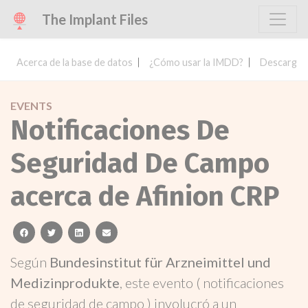
The Implant Files
Acerca de la base de datos
¿Cómo usar la IMDD?
Descargar 
EVENTS
Notificaciones De
Seguridad De Campo
acerca de Afinion CRP
facebook
twitter
linkedin
email
Según
Bundesinstitut für Arzneimittel und
Medizinprodukte
, este evento ( notificaciones
de seguridad de campo ) involucró a un