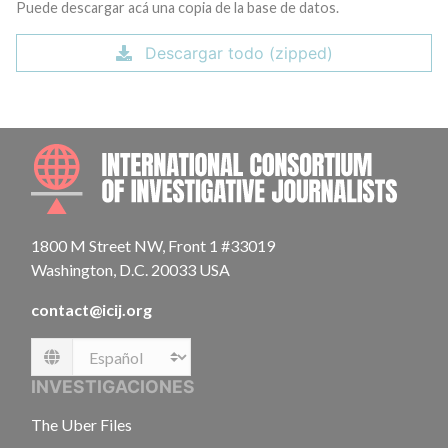
Puede descargar acá una copia de la base de datos.
Descargar todo (zipped)
INTE
1800 M Street NW, Front 1 #33019
Washington, D.C. 20033 USA
contact@icij.org
Language
INVESTIGACIONES
The Uber Files