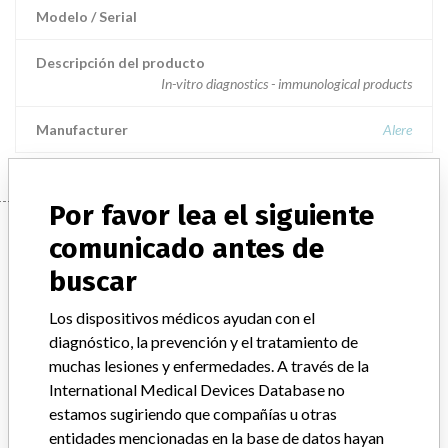
Modelo / Serial
Descripción del producto
In-vitro diagnostics - immunological products
Manufacturer
Alere
Por favor lea el siguiente
Manufacturer
comunicado antes de
buscar
Alere
Los dispositivos médicos ayudan con el
diagnóstico, la prevención y el tratamiento de
Empresa matriz del fabricante (2017)
Abbott Laboratories
muchas lesiones y enfermedades. A través de la
International Medical Devices Database no
Comentario del fabricante
estamos sugiriendo que compañías u otras
“We are in constant communication with regulatory agencies and
entidades mencionadas en la base de datos hayan
competent authorities worldwide which allows us to implement