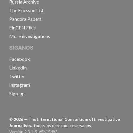
Russia Archive
The Ericsson List
Pandora Papers
FinCEN Files
More investigations
SÍGANOS
Facebook
LinkedIn
Twitter
Instagram
Sign-up
©
2026
— The International Consortium of Investigative
Journalists.
Todos los derechos reservados
Versión 2.3.1-5-g5b15db3