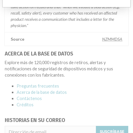
recalls. The company said it uses a rigorous and uniform process to
take action on recalls and that “when we initiate a field action (e.g.
recall, safety alert), every customer who has received an affected
product receives a communication that includes a letter for the
physician.”
Source
NZMMDSA
ACERCA DE LA BASE DE DATOS
Explore más de 120,000 registros de retiros, alertas y
notificaciones de seguridad de dispositivos médicos y sus
conexiones con los fabricantes.
Preguntas frecuentes
Acerca de la base de datos
Contáctenos
Créditos
HISTORIAS EN SU CORREO
SUSCRÍBASE