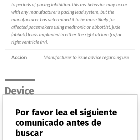
to periods of pacing inhibition. this mv behavior may occur
with any manufacturer's pacing lead system, but the
manufacturer has determined it to be more likely for
affected pacemakers using medtronic or abbott/st. jude
(abbott) leads implanted in either the right atrium (ra) or
right ventricle (rv).
Acción
Manufacturer to issue advice regarding use
Device
Por favor lea el siguiente
PROPONENT MRI SR Pacemaker L210
comunicado antes de
Modelo / Serial
Model: , Affected: Models L210, L211, L231
buscar