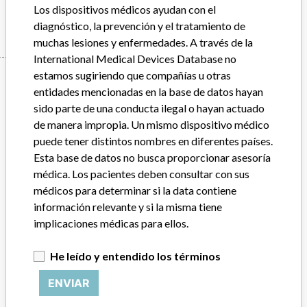
Manufacturer
Cardiac Pacemakers Inc
Los dispositivos médicos ayudan con el
diagnóstico, la prevención y el tratamiento de
muchas lesiones y enfermedades. A través de la
International Medical Devices Database no
Manufacturer
estamos sugiriendo que compañías u otras
entidades mencionadas en la base de datos hayan
sido parte de una conducta ilegal o hayan actuado
de manera impropia. Un mismo dispositivo médico
Cardiac Pacemakers Inc
puede tener distintos nombres en diferentes países.
Esta base de datos no busca proporcionar asesoría
Empresa matriz del fabricante (2017)
Boston Scientific
médica. Los pacientes deben consultar con sus
médicos para determinar si la data contiene
Comentario del fabricante
información relevante y si la misma tiene
“We take a patient-first approach to assessing the applicability of
every recall and communicate to regulatory bodies in all
implicaciones médicas para ellos.
geographies where the recalled device is sold,” Boston Scientific said
in a statement to ICIJ. “We have coordinated several recalls across
He leído y entendido los términos
many countries in a timely manner,” the company said, adding that
it complies with all national laws, which can often vary and require
ENVIAR
different processes for reporting information or taking action on