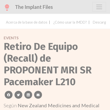
The Implant Files
Acerca de la base de datos
¿Cómo usar la IMDD?
Descargar 
EVENTS
Retiro De Equipo
(Recall) de
PROPONENT MRI SR
Pacemaker L210
facebook
twitter
linkedin
email
Según
New Zealand Medicines and Medical