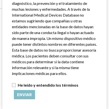
diagnóstico, la prevención y el tratamiento de
muchas lesiones y enfermedades. A través de la
Manufacturer
International Medical Devices Database no
estamos sugiriendo que compañías u otras
entidades mencionadas en la base de datos hayan
sido parte de una conducta ilegal o hayan actuado
Cardiac Pacemakers Inc
de manera impropia. Un mismo dispositivo médico
puede tener distintos nombres en diferentes países.
Empresa matriz del fabricante (2017)
Boston Scientific
Esta base de datos no busca proporcionar asesoría
médica. Los pacientes deben consultar con sus
Comentario del fabricante
médicos para determinar si la data contiene
“We take a patient-first approach to assessing the applicability of
every recall and communicate to regulatory bodies in all
información relevante y si la misma tiene
geographies where the recalled device is sold,” Boston Scientific said
implicaciones médicas para ellos.
in a statement to ICIJ. “We have coordinated several recalls across
many countries in a timely manner,” the company said, adding that
He leído y entendido los términos
it complies with all national laws, which can often vary and require
different processes for reporting information or taking action on
ENVIAR
recalls. The company said it uses a rigorous and uniform process to
take action on recalls and that “when we initiate a field action (e.g.
recall, safety alert), every customer who has received an affected