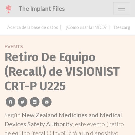
The Implant Files
Acerca de la base de datos
¿Cómo usar la IMDD?
Descargar 
EVENTS
Retiro De Equipo
(Recall) de VISIONIST
CRT-P U225
facebook
twitter
linkedin
email
Según
New Zealand Medicines and Medical
Devices Safety Authority
, este evento ( retiro
de equipo (recall) ) involucró a un dispositivo