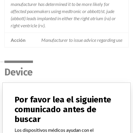
manufacturer has determined it to be more likely for
affected pacemakers using medtronic or abbott/st. jude
(abbott) leads implanted in either the right atrium (ra) or
right ventricle (rv).
Acción
Manufacturer to issue advice regarding use
Device
VISIONIST CRT-P U225
Por favor lea el siguiente
comunicado antes de
Modelo / Serial
Model: , Affected: Models U225, U226, U228
buscar
Manufacturer
Cardiac Pacemakers Inc
Los dispositivos médicos ayudan con el