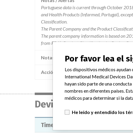
Notas / Alertas
Portuguese data is current through October 2018
and Health Products (Infarmed, Portugal), exce
Classification.
The Parent Company and the Product Classificat
The parent company information is based on 2017
from FDA’s Product Classification by Review Pane
Por favor lea el 
Notas adicionales en la data
Los dispositivos médicos ayudan c
Acción
International Medical Devices Da
hayan sido parte de una conducta
nombres en diferentes países. Est
médicos para determinar si la data
Device
He leído y entendido los té
Timeless Skin Care Skin Roller