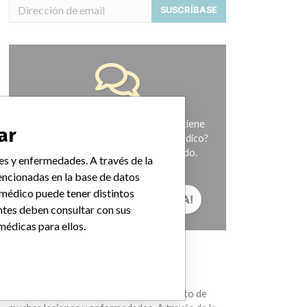
SUSCRÍBASE
¿Trabaja en la industria médica? ¿O tiene
ar
experiencia con algún dispositivo médico?
Nuestra reportería no ha terminado.
es y enfermedades. A través de la
Queremos oír de usted.
ncionadas en la base de datos
 médico puede tener distintos
¡CUÉNTANOS TU HISTORIA!
ntes deben consultar con sus
médicas para ellos.
AVISO
Los dispositivos médicos ayudan con el
diagnóstico, la prevención y el tratamiento de