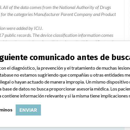
. All of the data comes from the National Authority of Drugs
pt for the categories Manufacturer Parent Company and Product
ion were added by ICIJ.
 public records. The device classification information comes
l, based on matches of recall data from the U.S. and Portugal.
siguiente comunicado antes de busc
on el diagnóstico, la prevención y el tratamiento de muchas lesion
Timeless Skin Care Skin Roller
tabase no estamos sugiriendo que compañías u otras entidades me
 ilegal o hayan actuado de manera impropia. Un mismo dispositivo
a base de datos no busca proporcionar asesoría médica. Los pacie
 contiene información relevante y si la misma tiene implicaciones 
rminos
ENVIAR