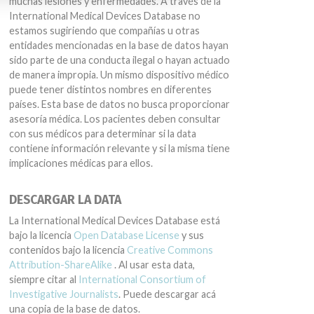
muchas lesiones y enfermedades. A través de la
International Medical Devices Database no
estamos sugiriendo que compañías u otras
entidades mencionadas en la base de datos hayan
sido parte de una conducta ilegal o hayan actuado
de manera impropia. Un mismo dispositivo médico
puede tener distintos nombres en diferentes
países. Esta base de datos no busca proporcionar
asesoría médica. Los pacientes deben consultar
con sus médicos para determinar si la data
contiene información relevante y si la misma tiene
implicaciones médicas para ellos.
DESCARGAR LA DATA
La International Medical Devices Database está
bajo la licencia
Open Database License
y sus
contenidos bajo la licencia
Creative Commons
Attribution-ShareAlike
. Al usar esta data,
siempre citar al
International Consortium of
Investigative Journalists
. Puede descargar acá
una copia de la base de datos.