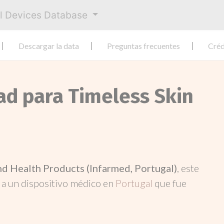
al Devices Database
Descargar la data
Preguntas frecuentes
Créd
ad para Timeless Skin
nd Health Products (Infarmed, Portugal)
, este
ó a un dispositivo médico en
Portugal
que fue