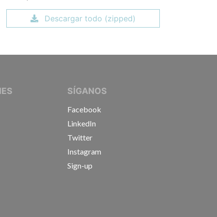
Descargar todo (zipped)
IVE JOURNALISTS
NES
SÍGANOS
Facebook
LinkedIn
Twitter
Instagram
Sign-up
s