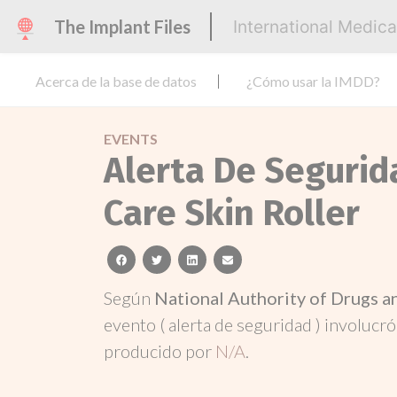
The Implant Files
International Medic
Acerca de la base de datos
¿Cómo usar la IMDD?
EVENTS
Alerta De Segurid
Care Skin Roller
facebook
twitter
linkedin
email
Según
National Authority of Drugs a
evento ( alerta de seguridad ) involucr
producido por
N/A
.