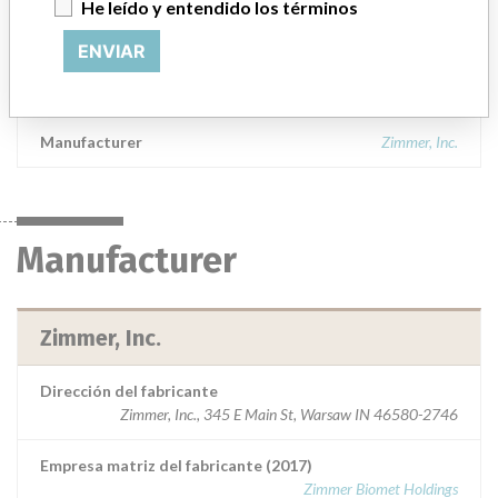
He leído y entendido los términos
00597104120 Provisional CR ART SURF PROV 56/STR GRN 20,
Rx, Sterile; || 00597104123 Provisional CR ART SURF PROV
ENVIAR
56/STR GRN 23, Rx, Sterile; || Used in total knee arthroplasty and
indicated for patients with severe pain.
Manufacturer
Zimmer, Inc.
Manufacturer
Zimmer, Inc.
Dirección del fabricante
Zimmer, Inc., 345 E Main St, Warsaw IN 46580-2746
Empresa matriz del fabricante (2017)
Zimmer Biomet Holdings