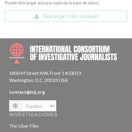
Puede descargar acá una copia de la base de datos.
Descargar todo (zipped)
INTE
1800 M Street NW, Front 1 #33019
Washington, D.C. 20033 USA
contact@icij.org
Language
INVESTIGACIONES
The Uber Files