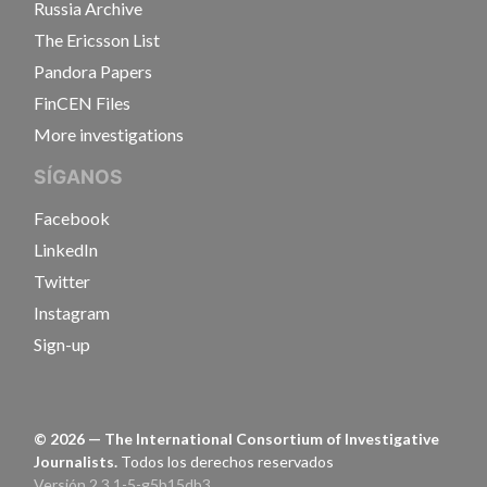
Russia Archive
The Ericsson List
Pandora Papers
FinCEN Files
More investigations
SÍGANOS
Facebook
LinkedIn
Twitter
Instagram
Sign-up
©
2026
— The International Consortium of Investigative
Journalists.
Todos los derechos reservados
Versión 2.3.1-5-g5b15db3