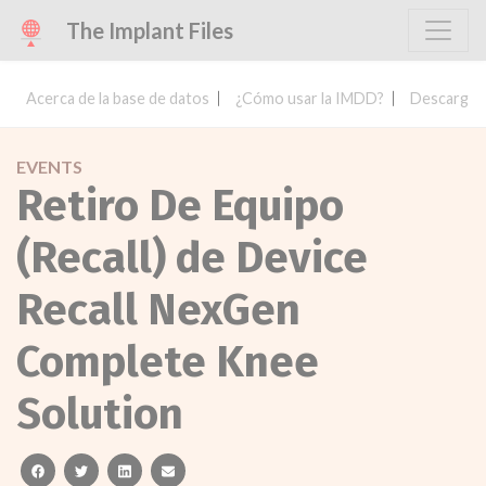
The Implant Files
Acerca de la base de datos
¿Cómo usar la IMDD?
Descargar 
EVENTS
Retiro De Equipo
(Recall) de Device
Recall NexGen
Complete Knee
Solution
facebook
twitter
linkedin
email