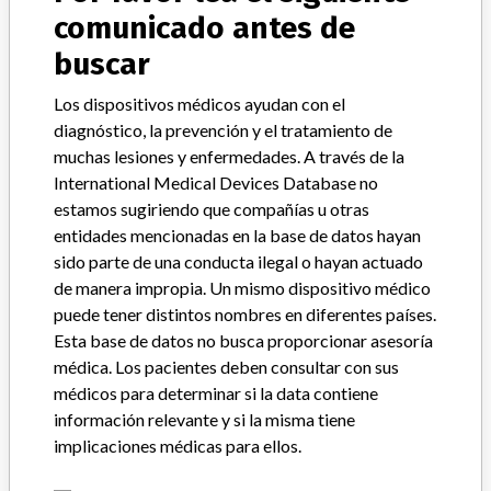
Solution
comunicado antes de
buscar
Modelo / Serial
all codes
Los dispositivos médicos ayudan con el
Clasificación del producto
Orthopedic Devices
diagnóstico, la prevención y el tratamiento de
muchas lesiones y enfermedades. A través de la
Clase de dispositivo
2
International Medical Devices Database no
estamos sugiriendo que compañías u otras
¿Implante?
Yes
entidades mencionadas en la base de datos hayan
sido parte de una conducta ilegal o hayan actuado
Distribución
de manera impropia. Un mismo dispositivo médico
Worldwide Distribution-USA (nationwide) and the country of
puede tener distintos nombres en diferentes países.
Japan.
Esta base de datos no busca proporcionar asesoría
médica. Los pacientes deben consultar con sus
Descripción del producto
médicos para determinar si la data contiene
00597104110 Provisional CR ART SURF PROV 56/STR GRN 10,
información relevante y si la misma tiene
Rx, Sterile; || 00597104112 Provisional CR ART SURF PROV
56/STR GRN 12, Rx, Sterile; || 00597104114 Provisional CR ART
implicaciones médicas para ellos.
SURF PROV 56/STR GRN 14, Rx, Sterile; || 00597104117
Provisional CR ART SURF PROV 56/STR GRN 17, Rx, Sterile; ||