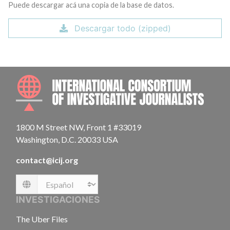
Puede descargar acá una copia de la base de datos.
Descargar todo (zipped)
INTE
1800 M Street NW, Front 1 #33019
Washington, D.C. 20033 USA
contact@icij.org
Language
INVESTIGACIONES
The Uber Files