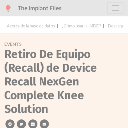
The Implant Files
Acerca de la base de datos
¿Cómo usar la IMDD?
Descargar 
EVENTS
Retiro De Equipo
(Recall) de Device
Recall NexGen
Complete Knee
Solution
facebook
twitter
linkedin
email