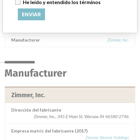
He leído y entendido los términos
00597104120 Provisional CR ART SURF PROV 56/STR GRN 20,
Rx, Sterile; || 00597104123 Provisional CR ART SURF PROV
ENVIAR
56/STR GRN 23, Rx, Sterile; || Used in total knee arthroplasty and
indicated for patients with severe pain.
Manufacturer
Zimmer, Inc.
Manufacturer
Zimmer, Inc.
Dirección del fabricante
Zimmer, Inc., 345 E Main St, Warsaw IN 46580-2746
Empresa matriz del fabricante (2017)
Zimmer Biomet Holdings