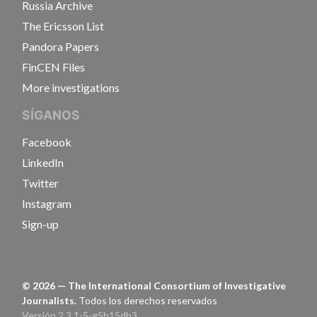
Russia Archive
The Ericsson List
Pandora Papers
FinCEN Files
More investigations
SÍGANOS
Facebook
LinkedIn
Twitter
Instagram
Sign-up
©
2026
— The International Consortium of Investigative
Journalists.
Todos los derechos reservados
Versión 2.3.1-5-g5b15db3