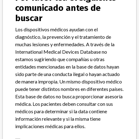
Solution
comunicado antes de
buscar
Modelo / Serial
all codes
Los dispositivos médicos ayudan con el
Clasificación del producto
Orthopedic Devices
diagnóstico, la prevención y el tratamiento de
muchas lesiones y enfermedades. A través de la
Clase de dispositivo
2
International Medical Devices Database no
estamos sugiriendo que compañías u otras
¿Implante?
Yes
entidades mencionadas en la base de datos hayan
sido parte de una conducta ilegal o hayan actuado
Distribución
de manera impropia. Un mismo dispositivo médico
Worldwide Distribution-USA (nationwide) and the country of
puede tener distintos nombres en diferentes países.
Japan.
Esta base de datos no busca proporcionar asesoría
médica. Los pacientes deben consultar con sus
Descripción del producto
médicos para determinar si la data contiene
00597104110 Provisional CR ART SURF PROV 56/STR GRN 10,
información relevante y si la misma tiene
Rx, Sterile; || 00597104112 Provisional CR ART SURF PROV
56/STR GRN 12, Rx, Sterile; || 00597104114 Provisional CR ART
implicaciones médicas para ellos.
SURF PROV 56/STR GRN 14, Rx, Sterile; || 00597104117
Provisional CR ART SURF PROV 56/STR GRN 17, Rx, Sterile; ||