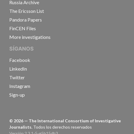
Russia Archive
The Ericsson List
Pandora Papers
FinCEN Files
More investigations
SÍGANOS
Facebook
LinkedIn
Twitter
Instagram
Sign-up
©
2026
— The International Consortium of Investigative
Journalists.
Todos los derechos reservados
Versión 2.3.1-5-g5b15db3