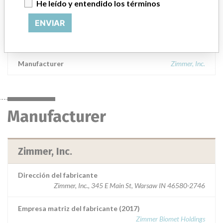
He leído y entendido los términos
00597104120 Provisional CR ART SURF PROV 56/STR GRN 20,
Rx, Sterile; || 00597104123 Provisional CR ART SURF PROV
ENVIAR
56/STR GRN 23, Rx, Sterile; || Used in total knee arthroplasty and
indicated for patients with severe pain.
Manufacturer
Zimmer, Inc.
Manufacturer
Zimmer, Inc.
Dirección del fabricante
Zimmer, Inc., 345 E Main St, Warsaw IN 46580-2746
Empresa matriz del fabricante (2017)
Zimmer Biomet Holdings