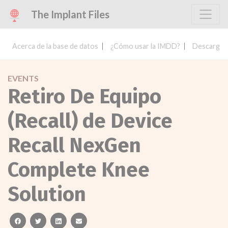
The Implant Files
Acerca de la base de datos
¿Cómo usar la IMDD?
Descargar 
EVENTS
Retiro De Equipo
(Recall) de Device
Recall NexGen
Complete Knee
Solution
facebook
twitter
linkedin
email