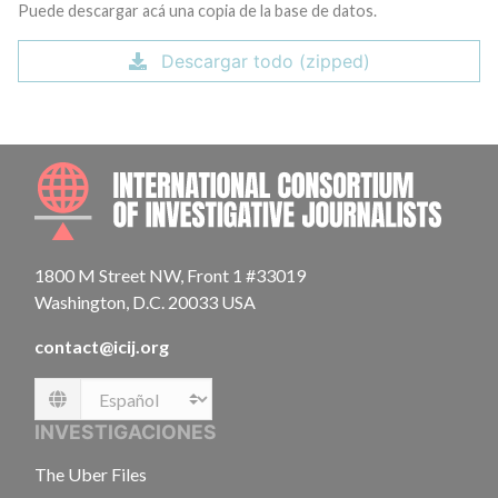
Puede descargar acá una copia de la base de datos.
Descargar todo (zipped)
INTE
1800 M Street NW, Front 1 #33019
Washington, D.C. 20033 USA
contact@icij.org
Language
INVESTIGACIONES
The Uber Files