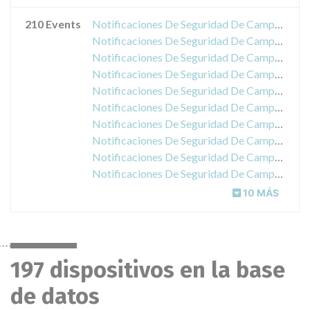
210 Events
Notificaciones De Seguridad De Campo acerca de IGFBP-3 IRMA kits
Notificaciones De Seguridad De Campo acerca de CYTO-STAT tetraCHROME reagents
Notificaciones De Seguridad De Campo acerca de Synchron LX20, LX20 Pro and LXi725 Clinical Systems
Notificaciones De Seguridad De Campo acerca de Access Immunoassay System ultrasensitive Insulin Reagent Kit
Notificaciones De Seguridad De Campo acerca de Access und Access 2
Notificaciones De Seguridad De Campo acerca de COULTER GEN-S and LH SlideMakers
Notificaciones De Seguridad De Campo acerca de SYNCHRON Acetaminophen Reagent (ACTM)
Notificaciones De Seguridad De Campo acerca de UniCel DxI 600 Systems, UniCel DxI 800 Systems, UniCel DxC 880i Systems
Notificaciones De Seguridad De Campo acerca de UniCel DxI Access Immunoassay Systems Reaction Vessels
Notificaciones De Seguridad De Campo acerca de Access Immunoassay Systems HAV Ab Reagent Kit
10 MÁS
197 dispositivos en la base
de datos