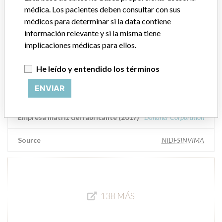
ANALISIS TÉCNICOS LTDA Y ROCHEM ||
médica. Los pacientes deben consultar con sus
BIOCARE DE COLOMBIA S.A.S
médicos para determinar si la data contiene
información relevante y si la misma tiene
Empresa matriz del fabricante (2017)
Danaher Corporation
implicaciones médicas para ellos.
Source
NIDFSINVIMA
He leído y entendido los términos
ENVIAR
Beckman Coulter Inc
Empresa matriz del fabricante (2017)
Danaher Corporation
Source
NIDFSINVIMA
138 MÁS