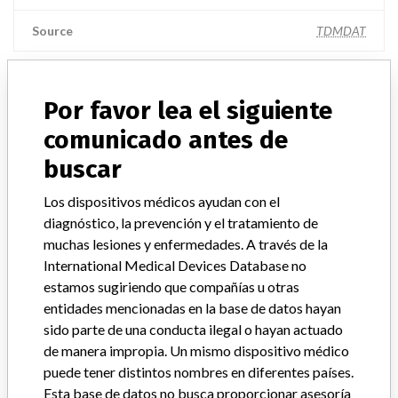
Source
TDMDAT
BECKMAN COULTER
Por favor lea el siguiente
Empresa matriz del fabricante (2017)
Danaher Corporation
comunicado antes de
buscar
Source
NIDFSINVIMA
Los dispositivos médicos ayudan con el
BECKMAN COULTER || Importer: ROCHEM
diagnóstico, la prevención y el tratamiento de
BIOCARE COLOMBIA S.A
muchas lesiones y enfermedades. A través de la
International Medical Devices Database no
estamos sugiriendo que compañías u otras
Empresa matriz del fabricante (2017)
Danaher Corporation
entidades mencionadas en la base de datos hayan
sido parte de una conducta ilegal o hayan actuado
Source
NIDFSINVIMA
de manera impropia. Un mismo dispositivo médico
puede tener distintos nombres en diferentes países.
BECKMAN COULTER || Imported by:
Esta base de datos no busca proporcionar asesoría