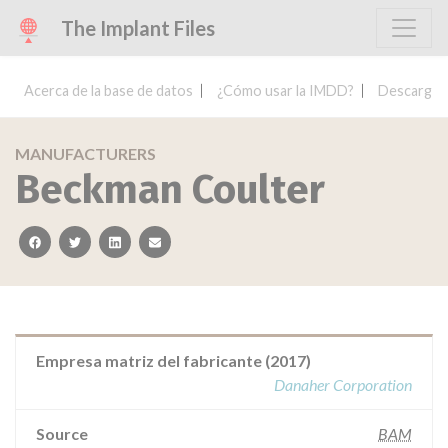
The Implant Files
Acerca de la base de datos
¿Cómo usar la IMDD?
Descargar 
MANUFACTURERS
Beckman Coulter
facebook
twitter
linkedin
email
Empresa matriz del fabricante (2017)
Danaher Corporation
Source
BAM