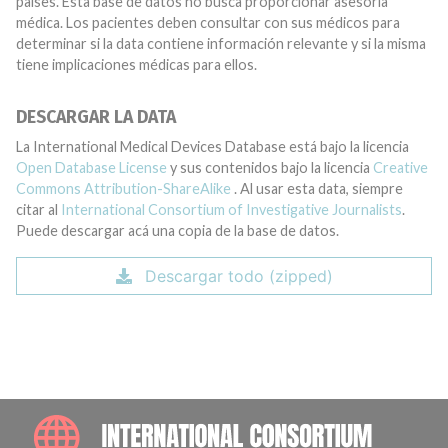
países. Esta base de datos no busca proporcionar asesoría
médica. Los pacientes deben consultar con sus médicos para
determinar si la data contiene información relevante y si la misma
tiene implicaciones médicas para ellos.
DESCARGAR LA DATA
La International Medical Devices Database está bajo la licencia
Open Database License
y sus contenidos bajo la licencia
Creative
Commons Attribution-ShareAlike
. Al usar esta data, siempre
citar al
International Consortium of Investigative Journalists
.
Puede descargar acá una copia de la base de datos.
Descargar todo (zipped)
INTE