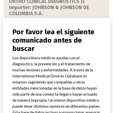
ORTHO CLINICAL DIAGNOSTICS ||
Importer: JOHNSON & JOHNSON DE
COLOMBIA S.A.
Empresa matriz del fabricante (2017)
The Carlyle Group LP
Por favor lea el siguiente
Source
NIDFSINVIMA
comunicado antes de
buscar
ORTHO CLINICAL DIAGNOSTICS ||
Los dispositivos médicos ayudan con el
Importer: JOHNSON&JOHNSON DE
diagnóstico, la prevención y el tratamiento de
COLOMBIA S.A
muchas lesiones y enfermedades. A través de la
International Medical Devices Database no
Empresa matriz del fabricante (2017)
The Carlyle Group LP
estamos sugiriendo que compañías u otras
entidades mencionadas en la base de datos hayan
Source
NIDFSINVIMA
sido parte de una conducta ilegal o hayan actuado
de manera impropia. Un mismo dispositivo médico
ORTHO CLINICAL DIAGNOSTICS ||
puede tener distintos nombres en diferentes países.
Imported by: JOHNSON & JOHNSON DE ||
Esta base de datos no busca proporcionar asesoría