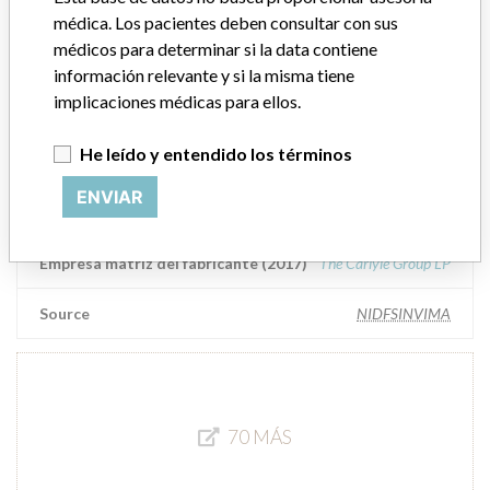
COLOMBIA S.A.S y ...
médica. Los pacientes deben consultar con sus
médicos para determinar si la data contiene
Empresa matriz del fabricante (2017)
The Carlyle Group LP
información relevante y si la misma tiene
implicaciones médicas para ellos.
Source
NIDFSINVIMA
He leído y entendido los términos
Ortho Clinical Diagnostics || Tecan
ENVIAR
Schweiz Ag
Empresa matriz del fabricante (2017)
The Carlyle Group LP
Source
NIDFSINVIMA
70 MÁS