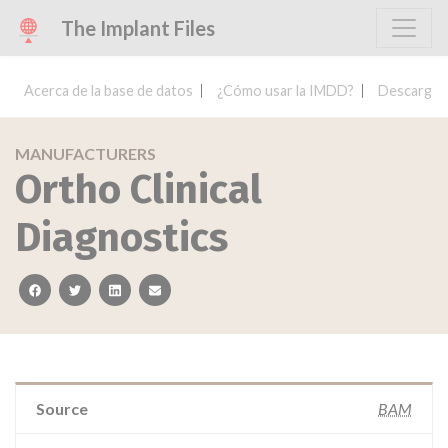
The Implant Files
Acerca de la base de datos
¿Cómo usar la IMDD?
Descargar 
MANUFACTURERS
Ortho Clinical
Diagnostics
facebook
twitter
linkedin
email
Source
BAM