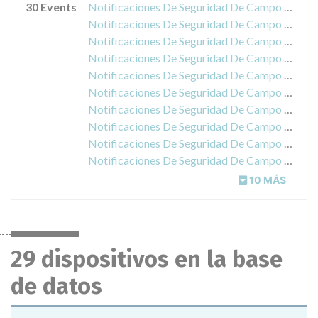
30 Events
Notificaciones De Seguridad De Campo acerca de Mitis 2 System Software
Notificaciones De Seguridad De Campo acerca de AutoVue Innova/Ultra
Notificaciones De Seguridad De Campo acerca de Vitros Systems
Notificaciones De Seguridad De Campo acerca de a software anomaly
Notificaciones De Seguridad De Campo acerca de CellSearch® Circulation Tumor Cell Kit
Notificaciones De Seguridad De Campo acerca de the VITROS® Chemistry Products Specialty Diluent
Notificaciones De Seguridad De Campo acerca de ORTHO VISION™ Analyzer for ORTHO BioVue® Cassettes
Notificaciones De Seguridad De Campo acerca de the VITROS® 3600 and 5600 Systems Software Version 3.2 & Below
Notificaciones De Seguridad De Campo acerca de ORTHO VISION Max / Analyzer for ORTHO BioVue Cassettes
Notificaciones De Seguridad De Campo acerca de Vitros Chemistry Products mALB Reagent Generation 2, 3 und 4
10 MÁS
29 dispositivos en la base
de datos