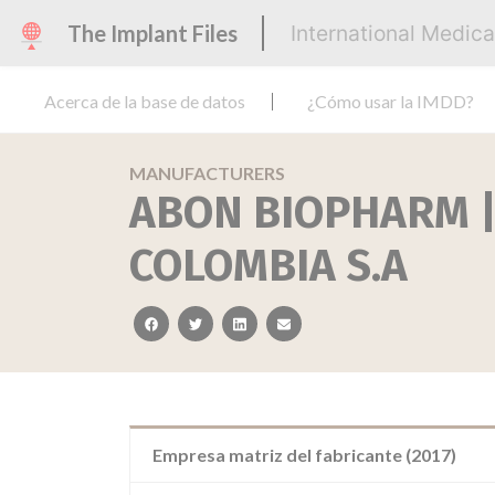
The Implant Files
International Medic
Acerca de la base de datos
¿Cómo usar la IMDD?
MANUFACTURERS
ABON BIOPHARM ||
COLOMBIA S.A
facebook
twitter
linkedin
email
Empresa matriz del fabricante (2017)