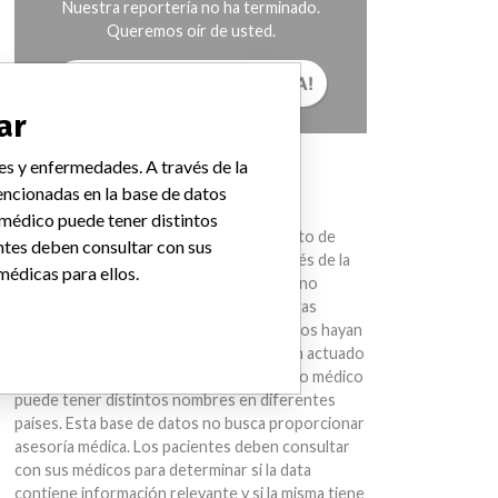
Nuestra reportería no ha terminado.
Queremos oír de usted.
¡CUÉNTANOS TU HISTORIA!
ar
es y enfermedades. A través de la
AVISO
ncionadas en la base de datos
Los dispositivos médicos ayudan con el
 médico puede tener distintos
diagnóstico, la prevención y el tratamiento de
ntes deben consultar con sus
muchas lesiones y enfermedades. A través de la
médicas para ellos.
International Medical Devices Database no
estamos sugiriendo que compañías u otras
entidades mencionadas en la base de datos hayan
sido parte de una conducta ilegal o hayan actuado
de manera impropia. Un mismo dispositivo médico
puede tener distintos nombres en diferentes
países. Esta base de datos no busca proporcionar
asesoría médica. Los pacientes deben consultar
con sus médicos para determinar si la data
contiene información relevante y si la misma tiene