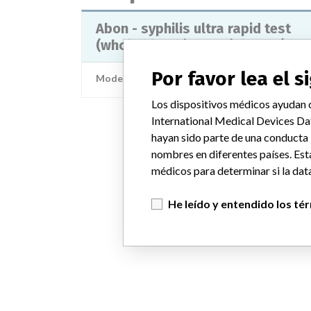
Abon - syphilis ultra rapid test
(whole blood/serum/plasma)
Por favor lea el 
Modelo / Serial
ISY-U411 Lot: SYP8010
Los dispositivos médicos ayudan c
International Medical Devices Da
hayan sido parte de una conducta
nombres en diferentes países. Est
médicos para determinar si la data
He leído y entendido los té