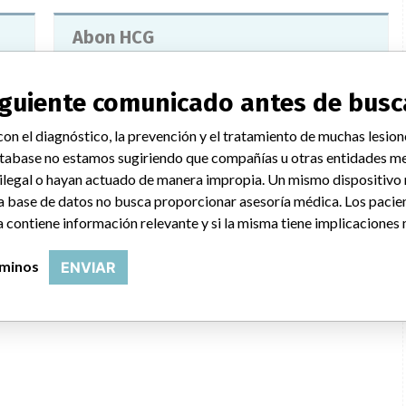
Abon HCG
Modelo / Serial
FHC-201. Lot HCG7070054.
siguiente comunicado antes de busc
030
on el diagnóstico, la prevención y el tratamiento de muchas lesion
tabase no estamos sugiriendo que compañías u otras entidades me
 ilegal o hayan actuado de manera impropia. Un mismo dispositivo
a base de datos no busca proporcionar asesoría médica. Los pacie
 contiene información relevante y si la misma tiene implicaciones 
rminos
ENVIAR