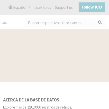
Follow ICIJ
Español
Leak to us
Support us
Bus
itos
ACERCA DE LA BASE DE DATOS
Explore más de 120,000 registros de retiros,