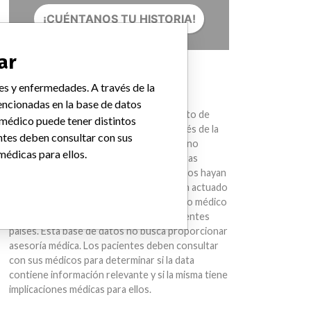
¡CUÉNTANOS TU HISTORIA!
ar
AVISO
es y enfermedades. A través de la
Los dispositivos médicos ayudan con el
ncionadas en la base de datos
diagnóstico, la prevención y el tratamiento de
 médico puede tener distintos
muchas lesiones y enfermedades. A través de la
ntes deben consultar con sus
International Medical Devices Database no
médicas para ellos.
estamos sugiriendo que compañías u otras
entidades mencionadas en la base de datos hayan
sido parte de una conducta ilegal o hayan actuado
de manera impropia. Un mismo dispositivo médico
puede tener distintos nombres en diferentes
países. Esta base de datos no busca proporcionar
asesoría médica. Los pacientes deben consultar
con sus médicos para determinar si la data
contiene información relevante y si la misma tiene
implicaciones médicas para ellos.