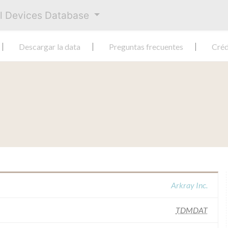
al Devices Database
Descargar la data
Preguntas frecuentes
Créd
Arkray Inc.
TDMDAT