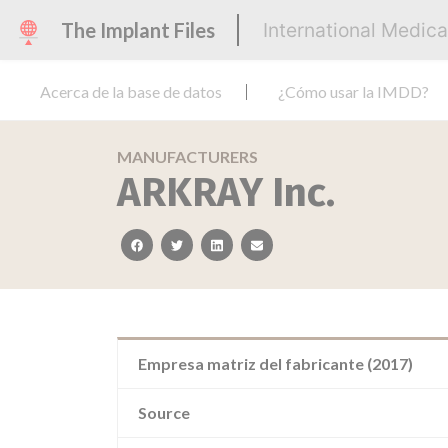
The Implant Files
International Medic
Acerca de la base de datos
¿Cómo usar la IMDD?
MANUFACTURERS
ARKRAY Inc.
facebook
twitter
linkedin
email
Empresa matriz del fabricante (2017)
Source