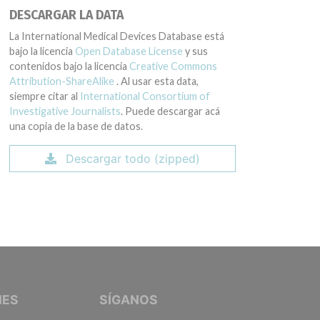
DESCARGAR LA DATA
La International Medical Devices Database está
bajo la licencia
Open Database License
y sus
contenidos bajo la licencia
Creative Commons
Attribution-ShareAlike
. Al usar esta data,
siempre citar al
International Consortium of
Investigative Journalists
. Puede descargar acá
una copia de la base de datos.
Descargar todo (zipped)
IVE JOURNALISTS
NES
SÍGANOS