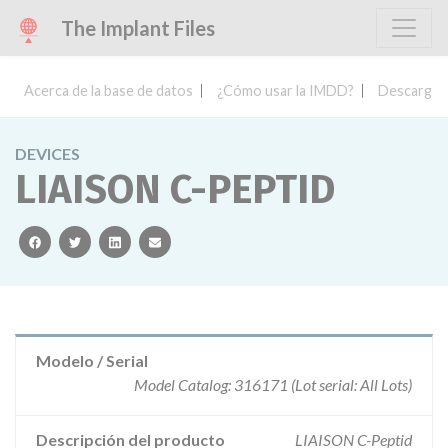
The Implant Files
Acerca de la base de datos
¿Cómo usar la IMDD?
Descargar 
DEVICES
LIAISON C-PEPTID
facebook
twitter
linkedin
email
Modelo / Serial
Model Catalog: 316171 (Lot serial: All Lots)
Descripción del producto
LIAISON C-Peptid