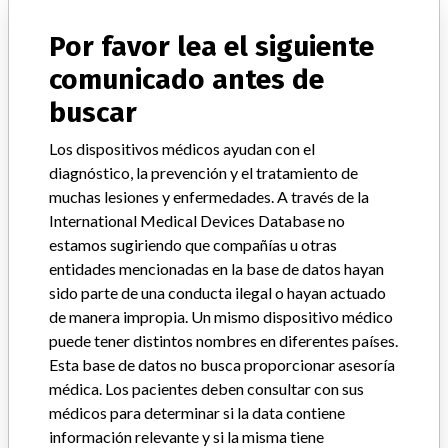
ACERCA DE LA BASE DE DATOS
Explore más de 120,000 registros de retiros, alertas y
Por favor lea el siguiente
notificaciones de seguridad de dispositivos médicos y sus
comunicado antes de
conexiones con los fabricantes.
buscar
Preguntas frecuentes
Acerca de la base de datos
Los dispositivos médicos ayudan con el
Contáctenos
diagnóstico, la prevención y el tratamiento de
Créditos
muchas lesiones y enfermedades. A través de la
International Medical Devices Database no
HISTORIAS EN SU CORREO
estamos sugiriendo que compañías u otras
SUSCRÍBASE
entidades mencionadas en la base de datos hayan
sido parte de una conducta ilegal o hayan actuado
de manera impropia. Un mismo dispositivo médico
puede tener distintos nombres en diferentes países.
Esta base de datos no busca proporcionar asesoría
médica. Los pacientes deben consultar con sus
médicos para determinar si la data contiene
¿Trabaja en la industria médica? ¿O tiene experiencia con
información relevante y si la misma tiene