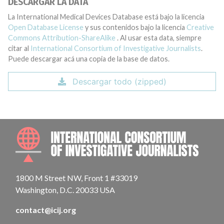
DESCARGAR LA DATA
La International Medical Devices Database está bajo la licencia
Open Database License
y sus contenidos bajo la licencia
Creative
Commons Attribution-ShareAlike
. Al usar esta data, siempre
citar al
International Consortium of Investigative Journalists
.
Puede descargar acá una copia de la base de datos.
Descargar todo (zipped)
INTE
1800 M Street NW, Front 1 #33019
Washington, D.C. 20033 USA
contact@icij.org