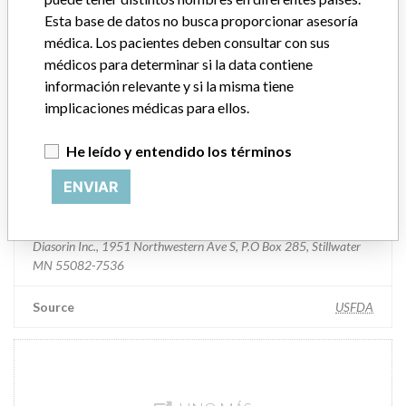
Esta base de datos no busca proporcionar asesoría
DiaSorin Inc.
médica. Los pacientes deben consultar con sus
médicos para determinar si la data contiene
información relevante y si la misma tiene
Empresa matriz del fabricante (2017)
DiaSorin SpA
implicaciones médicas para ellos.
Source
SMPA
He leído y entendido los términos
Diasorin Inc.
ENVIAR
Dirección del fabricante
Diasorin Inc., 1951 Northwestern Ave S, P.O Box 285, Stillwater
MN 55082-7536
Source
USFDA