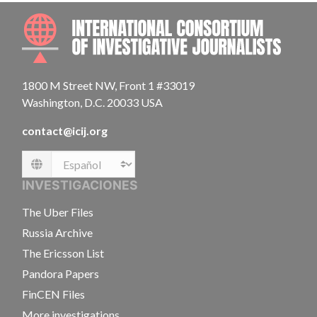
INTE
1800 M Street NW, Front 1 #33019
Washington, D.C. 20033 USA
contact@icij.org
Language
INVESTIGACIONES
The Uber Files
Russia Archive
The Ericsson List
Pandora Papers
FinCEN Files
More investigations