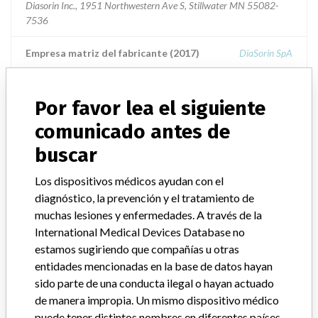
Diasorin Inc., 1951 Northwestern Ave S, Stillwater MN 55082-
7536
Empresa matriz del fabricante (2017)
DiaSorin SpA
Source
USFDA
Por favor lea el siguiente
comunicado antes de
DiaSorin Inc.
buscar
Empresa matriz del fabricante (2017)
DiaSorin SpA
Los dispositivos médicos ayudan con el
Source
AEMPSVFOI
diagnóstico, la prevención y el tratamiento de
muchas lesiones y enfermedades. A través de la
International Medical Devices Database no
DiaSorin Inc. US
estamos sugiriendo que compañías u otras
entidades mencionadas en la base de datos hayan
Empresa matriz del fabricante (2017)
DiaSorin SpA
sido parte de una conducta ilegal o hayan actuado
de manera impropia. Un mismo dispositivo médico
Source
BAM
puede tener distintos nombres en diferentes países.