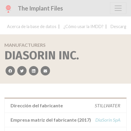
The Implant Files
Acerca de la base de datos
¿Cómo usar la IMDD?
Descargar 
MANUFACTURERS
DIASORIN INC.
facebook
twitter
linkedin
email
Dirección del fabricante
STILLWATER
Empresa matriz del fabricante (2017)
DiaSorin SpA