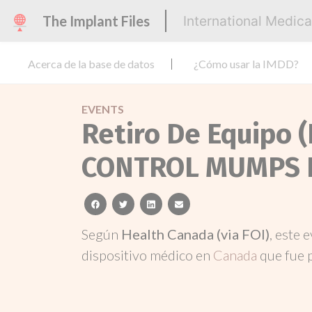
The Implant Files
International Medic
Acerca de la base de datos
¿Cómo usar la IMDD?
EVENTS
Retiro De Equipo (
CONTROL MUMPS 
facebook
twitter
linkedin
email
Según
Health Canada (via FOI)
, este 
dispositivo médico en
Canada
que fue 