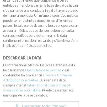
estamos sugiriendo que compañías u otras
entidades mencionadas en la base de datos hayan
sido parte de una conducta ilegal o hayan actuado
de manera impropia. Un mismo dispositivo médico
puede tener distintos nombres en diferentes
países. Esta base de datos no busca proporcionar
asesoría médica. Los pacientes deben consultar
con sus médicos para determinar si la data
contiene información relevante y si la misma tiene
implicaciones médicas para ellos.
DESCARGAR LA DATA
La International Medical Devices Database está
bajo la licencia
Open Database License
y sus
contenidos bajo la licencia
Creative Commons
Attribution-ShareAlike
. Al usar esta data,
siempre citar al
International Consortium of
Investigative Journalists
. Puede descargar acá
una copia de la base de datos.
Descargar todo (zipped)