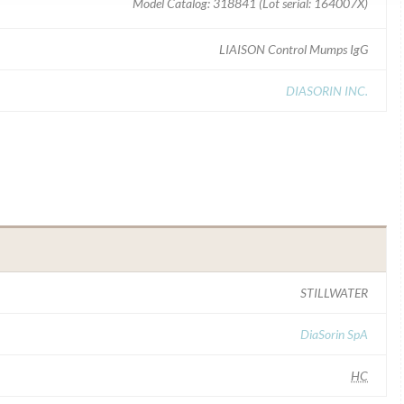
Model Catalog: 318841 (Lot serial: 164007X)
LIAISON Control Mumps IgG
DIASORIN INC.
STILLWATER
DiaSorin SpA
HC