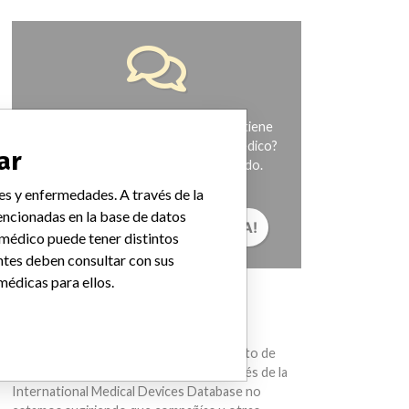
¿Trabaja en la industria médica? ¿O tiene
experiencia con algún dispositivo médico?
ar
Nuestra reportería no ha terminado.
Queremos oír de usted.
es y enfermedades. A través de la
ncionadas en la base de datos
¡CUÉNTANOS TU HISTORIA!
 médico puede tener distintos
ntes deben consultar con sus
médicas para ellos.
AVISO
Los dispositivos médicos ayudan con el
diagnóstico, la prevención y el tratamiento de
muchas lesiones y enfermedades. A través de la
International Medical Devices Database no