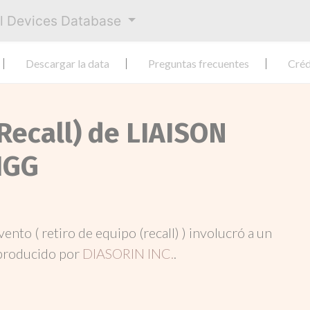
al Devices Database
Descargar la data
Preguntas frecuentes
Créd
Recall) de LIAISON
IGG
evento ( retiro de equipo (recall) ) involucró a un
producido por
DIASORIN INC.
.