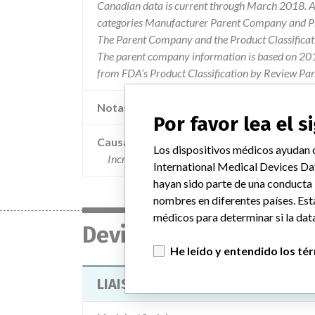
Canadian data is current through March 2018. Al
categories Manufacturer Parent Company and Pro
The Parent Company and the Product Classificat
The parent company information is based on 2017
from FDA’s Product Classification by Review Pan
Notas adicionales en la data
Por favor lea el 
Causa
Los dispositivos médicos ayudan c
Increased frequency of control values recoveri
International Medical Devices Da
hayan sido parte de una conducta
nombres en diferentes países. Est
médicos para determinar si la data
Device
He leído y entendido los té
LIAISON CONTROL MUMPS IGG