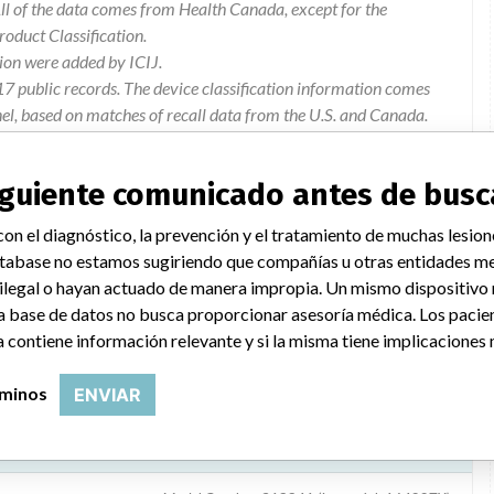
l of the data comes from Health Canada, except for the
duct Classification.
ion were added by ICIJ.
 public records. The device classification information comes
el, based on matches of recall data from the U.S. and Canada.
siguiente comunicado antes de busc
on el diagnóstico, la prevención y el tratamiento de muchas lesion
ng out low of the defined range may occur with these control sets.
tabase no estamos sugiriendo que compañías u otras entidades me
 ilegal o hayan actuado de manera impropia. Un mismo dispositivo
a base de datos no busca proporcionar asesoría médica. Los pacie
 contiene información relevante y si la misma tiene implicaciones 
rminos
ENVIAR