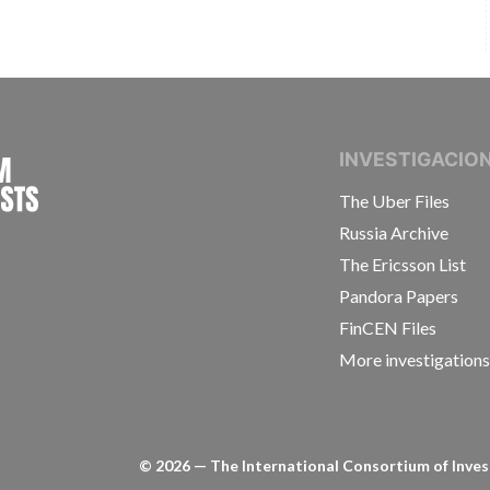
INTERNATIONAL CONSORTIUM OF INVESTIGAT
INVESTIGACIO
The Uber Files
Russia Archive
The Ericsson List
Pandora Papers
FinCEN Files
More investigation
©
2026
— The International Consortium of Invest