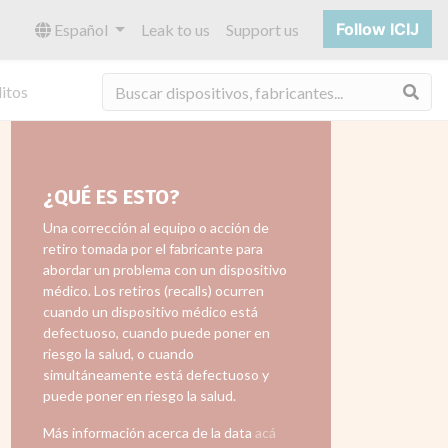
Follow ICIJ
Español
Leak to us
Support us
Bus
itos
¿QUÉ ES ESTO?
Una corrección al equipo o acción de
retiro tomada por el fabricante para
abordar un problema con un dispositivo
médico. Los retiros (recalls) ocurren
cuando un dispositivo médico está
defectuoso, cuando puede poner en
riesgo la salud, o cuando
simultáneamente está defectuoso y
puede poner en riesgo la salud.
Más información acerca de la data
acá