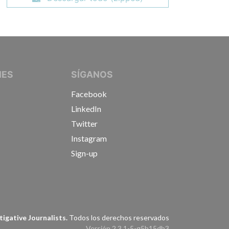
IVE JOURNALISTS
NES
SÍGANOS
Facebook
LinkedIn
Twitter
Instagram
Sign-up
s
igative Journalists.
Todos los derechos reservados
Versión 2.3.1-5-g5b15db3