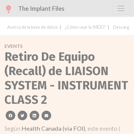
The Implant Files
Acerca de la base de datos
¿Cómo usar la IMDD?
Descargar 
EVENTS
Retiro De Equipo
(Recall) de LIAISON
SYSTEM - INSTRUMENT
CLASS 2
facebook
twitter
linkedin
email
Según
Health Canada (via FOI)
, este evento (