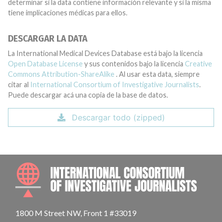
determinar si la data contiene información relevante y si la misma
tiene implicaciones médicas para ellos.
DESCARGAR LA DATA
La International Medical Devices Database está bajo la licencia
Open Database License
y sus contenidos bajo la licencia
Creative
Commons Attribution-ShareAlike
. Al usar esta data, siempre
citar al
International Consortium of Investigative Journalists
.
Puede descargar acá una copia de la base de datos.
Descargar todo (zipped)
INTE
1800 M Street NW, Front 1 #33019