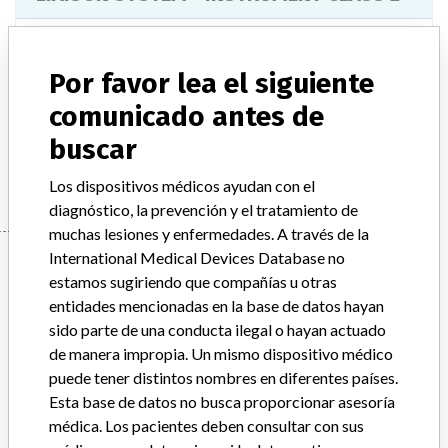
Modelo / Serial
Model Catalog: (Lot serial: 2229000856)
Por favor lea el siguiente
Descripción del producto
comunicado antes de
LIAISON SYSTEM - INSTRUMENT CLASS 2
buscar
Manufacturer
DIASORIN INC.
Los dispositivos médicos ayudan con el
diagnóstico, la prevención y el tratamiento de
muchas lesiones y enfermedades. A través de la
Manufacturer
International Medical Devices Database no
estamos sugiriendo que compañías u otras
entidades mencionadas en la base de datos hayan
sido parte de una conducta ilegal o hayan actuado
DIASORIN INC.
de manera impropia. Un mismo dispositivo médico
puede tener distintos nombres en diferentes países.
Dirección del fabricante
STILLWATER
Esta base de datos no busca proporcionar asesoría
médica. Los pacientes deben consultar con sus
Empresa matriz del fabricante (2017)
DiaSorin SpA