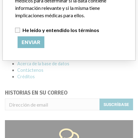
médicos para determinar si la data contiene
información relevante y si la misma tiene
Source
HC
implicaciones médicas para ellos.
ACERCA DE LA BASE DE DATOS
He leído y entendido los términos
Explore más de 120,000 registros de retiros, alertas y
notificaciones de seguridad de dispositivos médicos y sus
ENVIAR
conexiones con los fabricantes.
Preguntas frecuentes
Acerca de la base de datos
Contáctenos
Créditos
HISTORIAS EN SU CORREO
SUSCRÍBASE