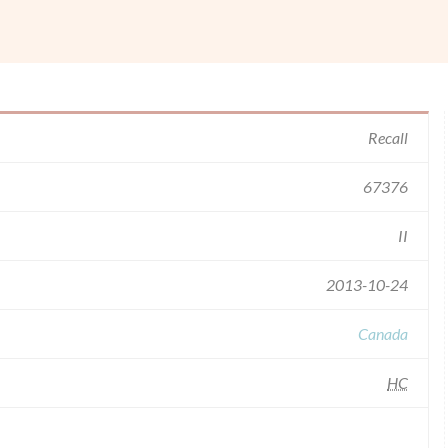
Recall
67376
II
2013-10-24
Canada
HC