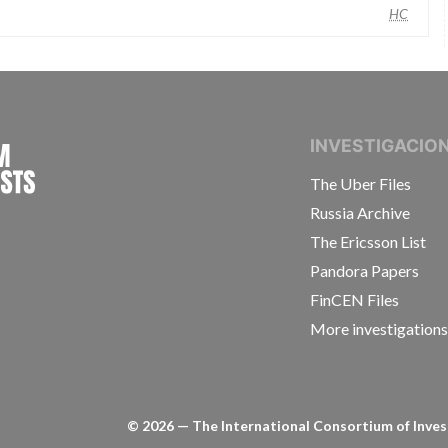
HC
INTERNATIONAL CONSORTIUM OF INVESTIGAT
INVESTIGACIO
The Uber Files
Russia Archive
The Ericsson List
Pandora Papers
FinCEN Files
More investigation
©
2026
— The International Consortium of Invest