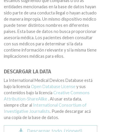
estamos sugiriendo que compañías u otras
entidades mencionadas en la base de datos hayan
sido parte de una conducta ilegal o hayan actuado
de manera impropia. Un mismo dispositivo médico
puede tener distintos nombres en diferentes
países. Esta base de datos no busca proporcionar
asesoría médica. Los pacientes deben consultar
con sus médicos para determinar si la data
contiene información relevante y si la misma tiene
implicaciones médicas para ellos.
DESCARGAR LA DATA
La International Medical Devices Database está
bajo la licencia
Open Database License
y sus
contenidos bajo la licencia
Creative Commons
Attribution-ShareAlike
. Al usar esta data,
siempre citar al
International Consortium of
Investigative Journalists
. Puede descargar acá
una copia de la base de datos.
Descargar todo (zipped)