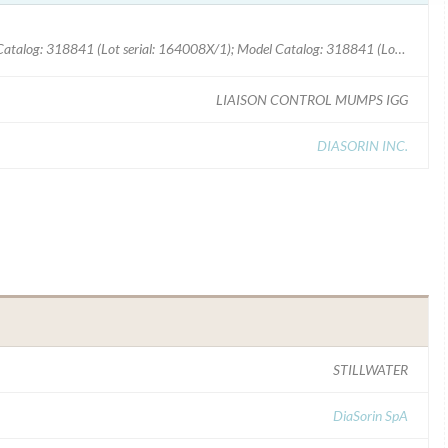
Model Catalog: 318841 (Lot serial: 164008X); Model Catalog: 318841 (Lot serial: 164008X/1); Model Catalog: 318841 (Lot serial: 164009X)
LIAISON CONTROL MUMPS IGG
DIASORIN INC.
STILLWATER
DiaSorin SpA