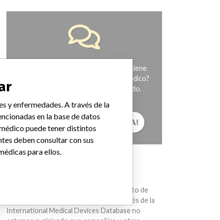
¿Trabaja en la industria médica? ¿O tiene
experiencia con algún dispositivo médico?
ar
Nuestra reportería no ha terminado.
Queremos oír de usted.
es y enfermedades. A través de la
ncionadas en la base de datos
¡CUÉNTANOS TU HISTORIA!
 médico puede tener distintos
ntes deben consultar con sus
médicas para ellos.
AVISO
Los dispositivos médicos ayudan con el
diagnóstico, la prevención y el tratamiento de
muchas lesiones y enfermedades. A través de la
International Medical Devices Database no