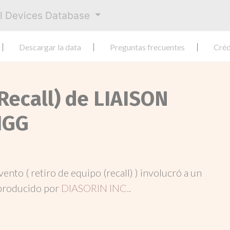
al Devices Database
Descargar la data
Preguntas frecuentes
Créd
Recall) de LIAISON
IGG
evento ( retiro de equipo (recall) ) involucró a un
producido por
DIASORIN INC.
.