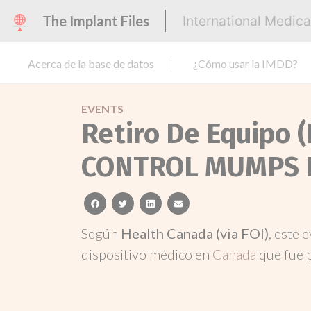
The Implant Files
International Medic
Acerca de la base de datos
¿Cómo usar la IMDD?
EVENTS
Retiro De Equipo (
CONTROL MUMPS 
facebook
twitter
linkedin
email
Según
Health Canada (via FOI)
, este 
dispositivo médico en
Canada
que fue 