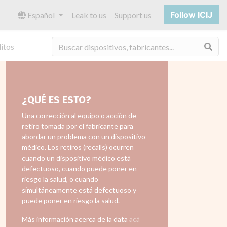
Follow ICIJ
Español
Leak to us
Support us
Bus
itos
¿QUÉ ES ESTO?
Una corrección al equipo o acción de
retiro tomada por el fabricante para
abordar un problema con un dispositivo
médico. Los retiros (recalls) ocurren
cuando un dispositivo médico está
defectuoso, cuando puede poner en
riesgo la salud, o cuando
simultáneamente está defectuoso y
puede poner en riesgo la salud.
Más información acerca de la data
acá