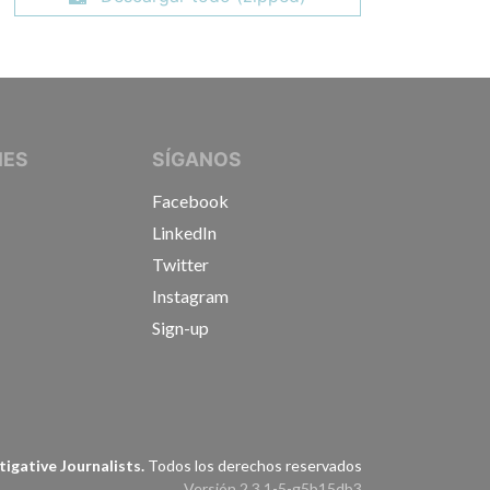
IVE JOURNALISTS
NES
SÍGANOS
Facebook
LinkedIn
Twitter
Instagram
Sign-up
s
igative Journalists.
Todos los derechos reservados
Versión 2.3.1-5-g5b15db3