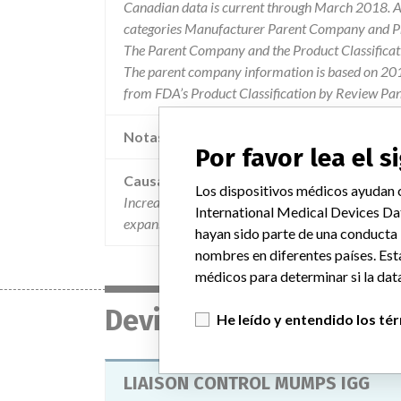
Canadian data is current through March 2018. Al
categories Manufacturer Parent Company and Pro
The Parent Company and the Product Classificat
The parent company information is based on 2017
from FDA’s Product Classification by Review Pan
Notas adicionales en la data
Por favor lea el 
Causa
Los dispositivos médicos ayudan c
Increased frequency of control values recovering o
International Medical Devices Da
expansion of recall for the liaison control mum
hayan sido parte de una conducta
nombres en diferentes países. Est
médicos para determinar si la data
Device
He leído y entendido los té
LIAISON CONTROL MUMPS IGG