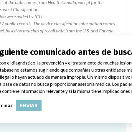
l of the data comes from Health Canada, except for the
duct Classification.
ion were added by ICIJ.
 public records. The device classification information comes
el, based on matches of recall data from the U.S. and Canada.
siguiente comunicado antes de busc
on el diagnóstico, la prevención y el tratamiento de muchas lesion
ut of the defined rangeinvalidating the assay. this is an
tabase no estamos sugiriendo que compañías u otras entidades me
ps igg lot #s 164007x & 164007x/1.
 ilegal o hayan actuado de manera impropia. Un mismo dispositivo
a base de datos no busca proporcionar asesoría médica. Los pacie
 contiene información relevante y si la misma tiene implicaciones 
rminos
ENVIAR