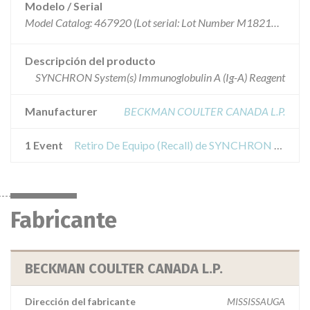
Modelo / Serial
Model Catalog: 467920 (Lot serial: Lot Number M182164); Model Catalog: 467920 (Lot serial: Lot Number M902345); Model Catalog: 467920 (Lot serial: Lot Number M909608); Model Catalog: 467920 (Lot serial: Lot Number M904324); Model Catalog: 467920 (Lot serial: Lot Number M810152); Model Catalog: 467920 (Lot serial: Lot Number M808240)
Descripción del producto
SYNCHRON System(s) Immunoglobulin A (Ig-A) Reagent
Manufacturer
BECKMAN COULTER CANADA L.P.
1 Event
Retiro De Equipo (Recall) de SYNCHRON LX SYSTEMS IG-A REAGENT
Fabricante
BECKMAN COULTER CANADA L.P.
Dirección del fabricante
MISSISSAUGA