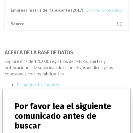
Empresa matriz del fabricante (2017)
Danaher Corporation
Source
HC
ACERCA DE LA BASE DE DATOS
Explore más de 120,000 registros de retiros, alertas y
notificaciones de seguridad de dispositivos médicos y sus
conexiones con los fabricantes.
Preguntas frecuentes
Acerca de la base de datos
Contáctenos
Créditos
Por favor lea el siguiente
comunicado antes de
HISTORIAS EN SU CORREO
buscar
SUSCRÍBASE