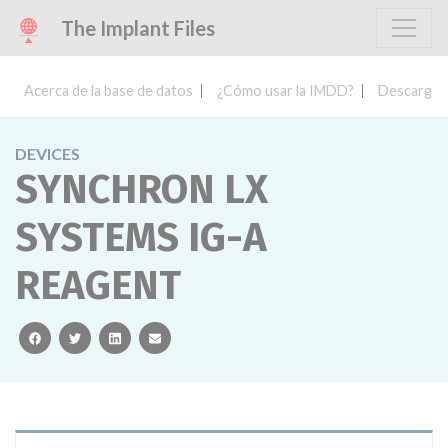
The Implant Files
Acerca de la base de datos
¿Cómo usar la IMDD?
Descargar 
DEVICES
SYNCHRON LX
SYSTEMS IG-A
REAGENT
facebook
twitter
linkedin
email