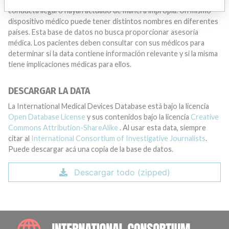
conducta ilegal o hayan actuado de manera impropia. Un mismo
dispositivo médico puede tener distintos nombres en diferentes
países. Esta base de datos no busca proporcionar asesoría
médica. Los pacientes deben consultar con sus médicos para
determinar si la data contiene información relevante y si la misma
tiene implicaciones médicas para ellos.
DESCARGAR LA DATA
La International Medical Devices Database está bajo la licencia
Open Database License
y sus contenidos bajo la licencia
Creative
Commons Attribution-ShareAlike
. Al usar esta data, siempre
citar al
International Consortium of Investigative Journalists
.
Puede descargar acá una copia de la base de datos.
Descargar todo (zipped)
INTE