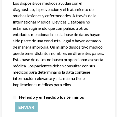
Los dispositivos médicos ayudan con el
diagnóstico, la prevención y el tratamiento de
muchas lesiones y enfermedades. A través de la
International Medical Devices Database no
estamos sugiriendo que compañías u otras
entidades mencionadas en la base de datos hayan
sido parte de una conducta ilegal o hayan actuado
¿Trabaja en la industria médica? ¿O tiene experiencia con
de manera impropia. Un mismo dispositivo médico
algún dispositivo médico? Nuestra reportería no ha
terminado. Queremos oír de usted.
puede tener distintos nombres en diferentes países.
Esta base de datos no busca proporcionar asesoría
¡CUÉNTANOS TU HISTORIA!
médica. Los pacientes deben consultar con sus
médicos para determinar si la data contiene
información relevante y si la misma tiene
implicaciones médicas para ellos.
AVISO
Los dispositivos médicos ayudan con el diagnóstico, la
He leído y entendido los términos
prevención y el tratamiento de muchas lesiones y enfermedades.
A través de la International Medical Devices Database no
ENVIAR
estamos sugiriendo que compañías u otras entidades
mencionadas en la base de datos hayan sido parte de una