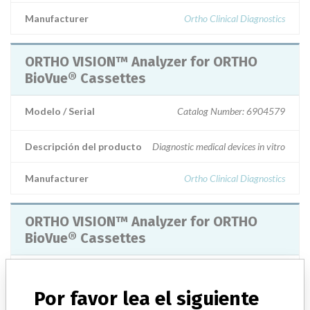
Manufacturer
Ortho Clinical Diagnostics
ORTHO VISION™ Analyzer for ORTHO
BioVue® Cassettes
Modelo / Serial
Catalog Number: 6904579
Descripción del producto
Diagnostic medical devices in vitro
Manufacturer
Ortho Clinical Diagnostics
ORTHO VISION™ Analyzer for ORTHO
BioVue® Cassettes
Modelo / Serial
Por favor lea el siguiente
Descripción del producto
Ortho Clinical Diagnostics