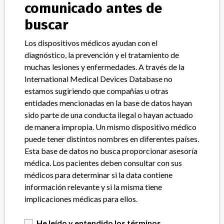
comunicado antes de
Manufacturer
Ortho Clinical Diagnostics
buscar
Los dispositivos médicos ayudan con el
ORTHO VISION™ Analyzer for ORTHO
diagnóstico, la prevención y el tratamiento de
BioVue® Cassettes
muchas lesiones y enfermedades. A través de la
International Medical Devices Database no
Modelo / Serial
estamos sugiriendo que compañías u otras
entidades mencionadas en la base de datos hayan
Manufacturer
Ortho Clinical Diagnostics
sido parte de una conducta ilegal o hayan actuado
de manera impropia. Un mismo dispositivo médico
puede tener distintos nombres en diferentes países.
Esta base de datos no busca proporcionar asesoría
ACERCA DE LA BASE DE DATOS
médica. Los pacientes deben consultar con sus
médicos para determinar si la data contiene
Explore más de 120,000 registros de retiros, alertas y
información relevante y si la misma tiene
notificaciones de seguridad de dispositivos médicos y sus
implicaciones médicas para ellos.
conexiones con los fabricantes.
Preguntas frecuentes
He leído y entendido los términos