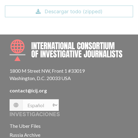
Descargar todo (zipped)
INTE
1800 M Street NW, Front 1 #33019
Washington, D.C. 20033 USA
contact@icij.org
Language
INVESTIGACIONES
The Uber Files
Russia Archive