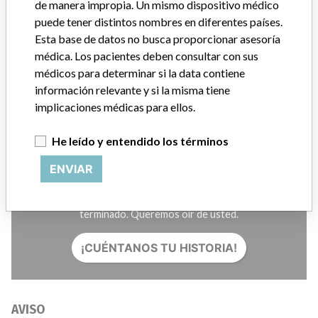
Créditos
de manera impropia. Un mismo dispositivo médico
puede tener distintos nombres en diferentes países.
Esta base de datos no busca proporcionar asesoría
HISTORIAS EN SU CORREO
médica. Los pacientes deben consultar con sus
SUSCRÍBASE
médicos para determinar si la data contiene
información relevante y si la misma tiene
implicaciones médicas para ellos.
He leído y entendido los términos
ENVIAR
¿Trabaja en la industria médica? ¿O tiene experiencia con
algún dispositivo médico? Nuestra reportería no ha
terminado. Queremos oír de usted.
¡CUÉNTANOS TU HISTORIA!
AVISO