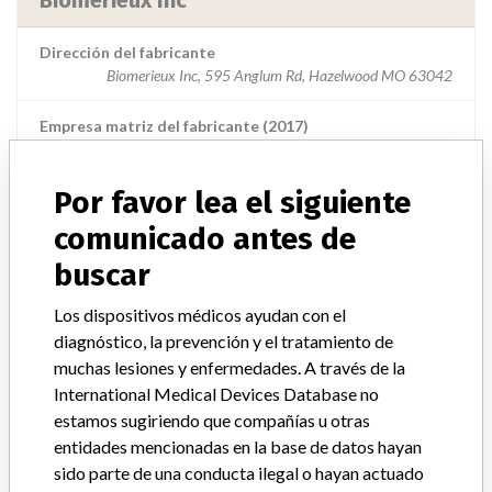
Biomerieux Inc
Dirección del fabricante
Biomerieux Inc, 595 Anglum Rd, Hazelwood MO 63042
Empresa matriz del fabricante (2017)
Compagnie Merieux Alliance
Por favor lea el siguiente
Source
USFDA
comunicado antes de
buscar
ACERCA DE LA BASE DE DATOS
Los dispositivos médicos ayudan con el
Explore más de 120,000 registros de retiros, alertas y
diagnóstico, la prevención y el tratamiento de
notificaciones de seguridad de dispositivos médicos y sus
muchas lesiones y enfermedades. A través de la
conexiones con los fabricantes.
International Medical Devices Database no
estamos sugiriendo que compañías u otras
Preguntas frecuentes
entidades mencionadas en la base de datos hayan
Acerca de la base de datos
sido parte de una conducta ilegal o hayan actuado
Contáctenos