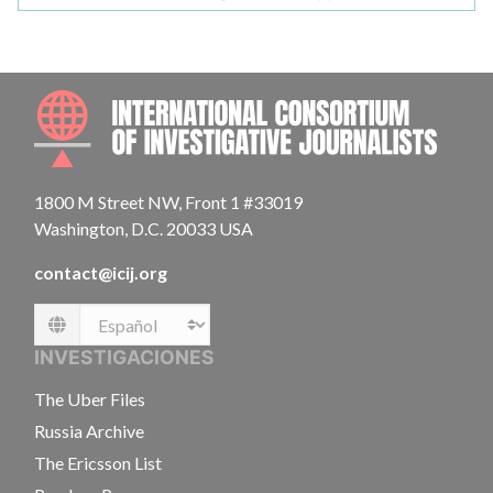
INTE
1800 M Street NW, Front 1 #33019
Washington, D.C. 20033 USA
contact@icij.org
Language
INVESTIGACIONES
The Uber Files
Russia Archive
The Ericsson List