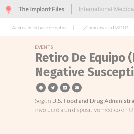
The Implant Files
International Medic
Acerca de la base de datos
¿Cómo usar la IMDD?
EVENTS
Retiro De Equipo (
Negative Suscepti
facebook
twitter
linkedin
email
Según
U.S. Food and Drug Administr
involucró a un dispositivo médico en
U