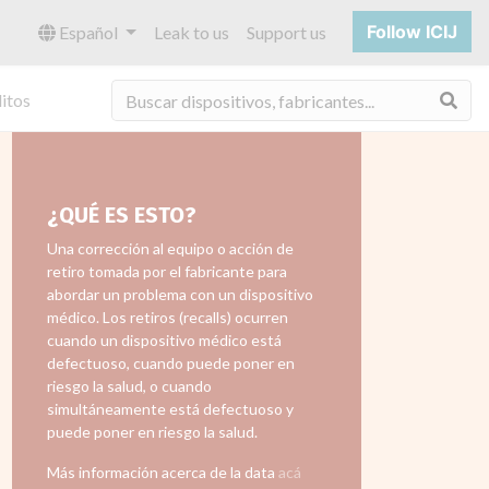
Follow ICIJ
Español
Leak to us
Support us
Bus
itos
¿QUÉ ES ESTO?
Una corrección al equipo o acción de
retiro tomada por el fabricante para
abordar un problema con un dispositivo
médico. Los retiros (recalls) ocurren
cuando un dispositivo médico está
defectuoso, cuando puede poner en
riesgo la salud, o cuando
simultáneamente está defectuoso y
puede poner en riesgo la salud.
Más información acerca de la data
acá