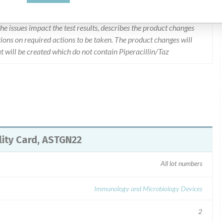
d a letter dated 3/30/11 via Fed Ex on 4/4/11 flagged "URGENT
LL), VITEK 2 Piperacillin/Tazobactam Test, Document
he issues impact the test results, describes the product changes
tions on required actions to be taken. The product changes will
 will be created which do not contain Piperacillin/Taz
lity Card, ASTGN22
All lot numbers
Immunology and Microbiology Devices
2