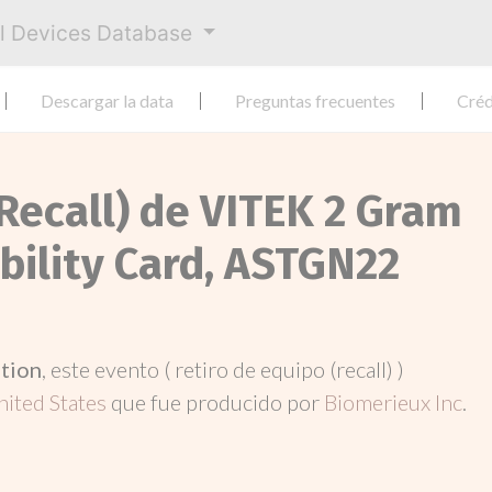
al Devices Database
Descargar la data
Preguntas frecuentes
Créd
Recall) de VITEK 2 Gram
bility Card, ASTGN22
ation
, este evento ( retiro de equipo (recall) )
nited States
que fue producido por
Biomerieux Inc
.