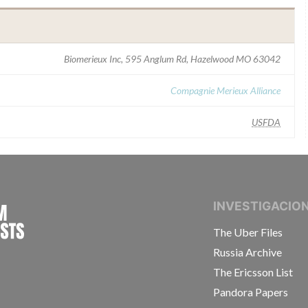
Biomerieux Inc, 595 Anglum Rd, Hazelwood MO 63042
Compagnie Merieux Alliance
USFDA
INTERNATIONAL CONSORTIUM OF INVESTIGAT
INVESTIGACIO
The Uber Files
Russia Archive
The Ericsson List
Pandora Papers