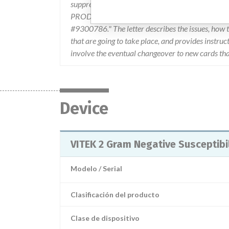
suppressed. As a result the recalling firm issue
PRODUCT CORRECTION NOTICE (EXPANDED RECA
#9300786." The letter describes the issues, how t
that are going to take place, and provides instruc
involve the eventual changeover to new cards that
Device
VITEK 2 Gram Negative Susceptibi
Modelo / Serial
Clasificación del producto
Clase de dispositivo