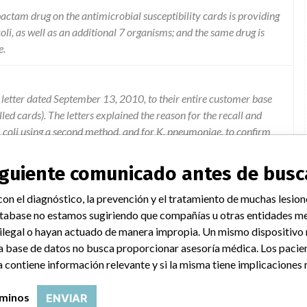
actam drug on the antimicrobial susceptibility cards is providing
 coli, as well as an additional 7 organisms; and the same drug is
e.
letter dated September 13, 2010, to their entire customer base
led cards). The letters explained the reason for the recall and
E. coli using a second method, and for K. pneumoniae, to confirm
hese alternate test confirmations are to continue until further
urn the enclosed Acknowledgement Form via fax at (314) 731-
siguiente comunicado antes de busc
otice has been read, the instructions provided in the "Actions
 have received any reports of illness or injury related to this
on el diagnóstico, la prevención y el tratamiento de muchas lesion
e multilanguage insert to go into the boxes reminding customers
tabase no estamos sugiriendo que compañías u otras entidades me
coli combinations and that customers must also perform an
 ilegal o hayan actuado de manera impropia. Un mismo dispositivo
hen a resistant result is obtained for the TZP/K. pneumoniae.
a base de datos no busca proporcionar asesoría médica. Los pacie
hipments of instrument software kits for the new customers. The
 contiene información relevante y si la misma tiene implicaciones 
via the Associated Press notifying the public of the recall. The
 organisms to the list of organism testing that were to be
rminos
ENVIAR