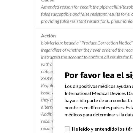
Amended reason for recall: the piperacillin/tazob
false susceptible and false resistant results for e.
providing false resistant results for k. pneumonia
Acción
bioMerieux issued a "Product Correction Notice" 
(regardless of whether they ever ordered the recal
instructed the account to confirm all results for 
with a second method only for resistant results. T
notice. The customers were to complete and ret
Por favor lea el 
8689 or (919) 620-6350 which indicate that the n
Required" section were followed, and notes if they
Los dispositivos médicos ayudan c
issue. All future shipments will include an orang
International Medical Devices Da
they must perform an alternate test for TZP/E. 
hayan sido parte de una conducta
alternate method prior to reporting TZP results w
nombres en diferentes países. Est
Additionally, this recall letter will accompany s
médicos para determinar si la data
recalling firm issued a press release on 10/27/10 
recalling firm expanded their recall to add 7 more
He leído y entendido los té