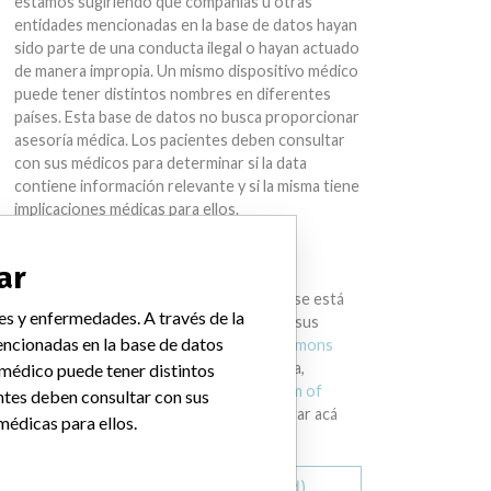
estamos sugiriendo que compañías u otras
entidades mencionadas en la base de datos hayan
sido parte de una conducta ilegal o hayan actuado
de manera impropia. Un mismo dispositivo médico
puede tener distintos nombres en diferentes
países. Esta base de datos no busca proporcionar
asesoría médica. Los pacientes deben consultar
con sus médicos para determinar si la data
contiene información relevante y si la misma tiene
implicaciones médicas para ellos.
DESCARGAR LA DATA
ar
La International Medical Devices Database está
es y enfermedades. A través de la
bajo la licencia
Open Database License
y sus
ncionadas en la base de datos
contenidos bajo la licencia
Creative Commons
Attribution-ShareAlike
. Al usar esta data,
 médico puede tener distintos
siempre citar al
International Consortium of
ntes deben consultar con sus
Investigative Journalists
. Puede descargar acá
médicas para ellos.
una copia de la base de datos.
Descargar todo (zipped)