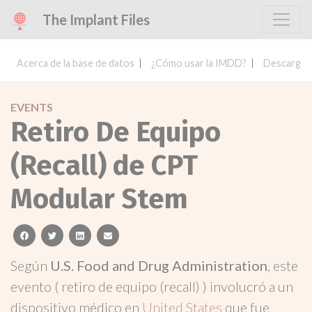
The Implant Files
Acerca de la base de datos
¿Cómo usar la IMDD?
Descargar 
EVENTS
Retiro De Equipo
(Recall) de CPT
Modular Stem
facebook
twitter
linkedin
email
Según
U.S. Food and Drug Administration
, este
evento ( retiro de equipo (recall) ) involucró a un
dispositivo médico en
United States
que fue