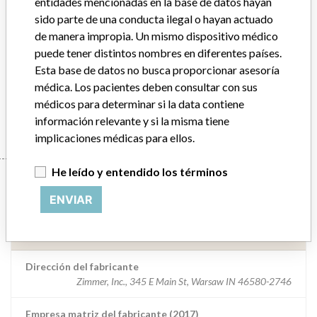
entidades mencionadas en la base de datos hayan
sido parte de una conducta ilegal o hayan actuado
Descripción del producto
de manera impropia. Un mismo dispositivo médico
CPT Femoral Stem 12/14 Neck Taper Extended Offset,(item 00-
puede tener distintos nombres en diferentes países.
8114-001-10. || CPT stems are primary cemented femoral hip
Esta base de datos no busca proporcionar asesoría
stems used by surgeons in total hip arthroplasty.
médica. Los pacientes deben consultar con sus
médicos para determinar si la data contiene
Manufacturer
Zimmer, Inc.
información relevante y si la misma tiene
implicaciones médicas para ellos.
He leído y entendido los términos
Manufacturer
ENVIAR
Zimmer, Inc.
Dirección del fabricante
Zimmer, Inc., 345 E Main St, Warsaw IN 46580-2746
Empresa matriz del fabricante (2017)