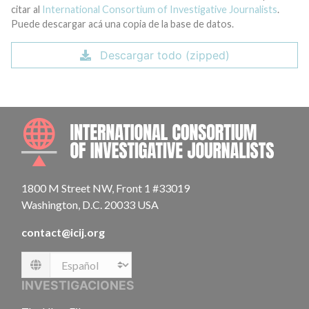
citar al
International Consortium of Investigative Journalists
.
Puede descargar acá una copia de la base de datos.
Descargar todo (zipped)
INTE
1800 M Street NW, Front 1 #33019
Washington, D.C. 20033 USA
contact@icij.org
Language
INVESTIGACIONES