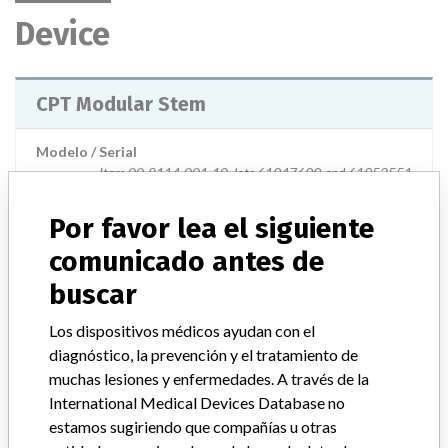
Device
CPT Modular Stem
Modelo / Serial
Item 00-8114-001-10, lots 61947699 and 61952551
Por favor lea el siguiente
Clasificación del producto
Orthopedic Devices
comunicado antes de
Clase de dispositivo
2
buscar
¿Implante?
Yes
Los dispositivos médicos ayudan con el
diagnóstico, la prevención y el tratamiento de
Distribución
muchas lesiones y enfermedades. A través de la
Worldwide Distribution-USA (nationwide) including the states of
International Medical Devices Database no
Indiana and Oklahoma and the countries of Australia, Thailand,
Malaysia, Germany, India, Bulgaria, Egypt, UK, Russian FED,
estamos sugiriendo que compañías u otras
Slovak, and Brazil.