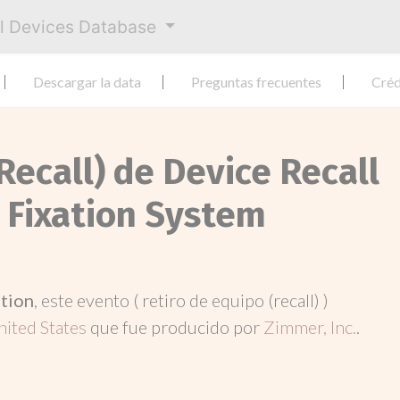
al Devices Database
Descargar la data
Preguntas frecuentes
Créd
Recall) de Device Recall
 Fixation System
ation
, este evento ( retiro de equipo (recall) )
nited States
que fue producido por
Zimmer, Inc.
.