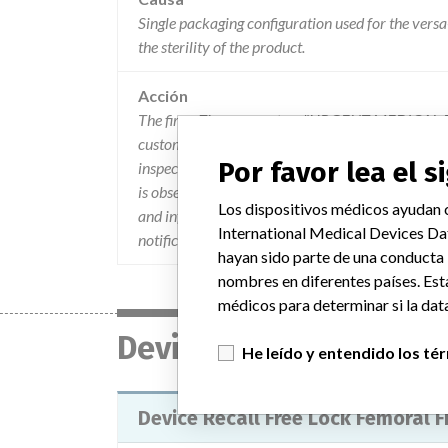
Single packaging configuration used for the versa
the sterility of the product.
Acción
The firm, Zimmer, sent an "URGENT MEDICAL DE
customers. The letter describes the product, pro
Por favor lea el 
inspect the device according to the insert instruct
is observed, and contact the firm for return and 
Los dispositivos médicos ayudan c
and inform Zimmer of product with this conditio
International Medical Devices Da
notification you have questions or concerns, p
hayan sido parte de una conducta
nombres en diferentes países. Est
médicos para determinar si la data
Device
He leído y entendido los té
Device Recall Free Lock Femoral 