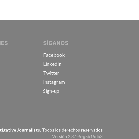
IVE JOURNALISTS
NES
SÍGANOS
Facebook
LinkedIn
Twitter
Instagram
Sign-up
s
igative Journalists.
Todos los derechos reservados
Versión 2.3.1-5-g5b15db3