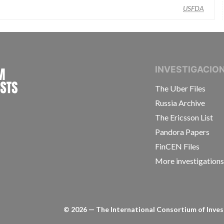
USFDA
INTERNATIONAL CONSORTIUM OF INVESTIGAT
INVESTIGACIO
The Uber Files
Russia Archive
The Ericsson List
Pandora Papers
FinCEN Files
More investigation
©
2026
— The International Consortium of Invest