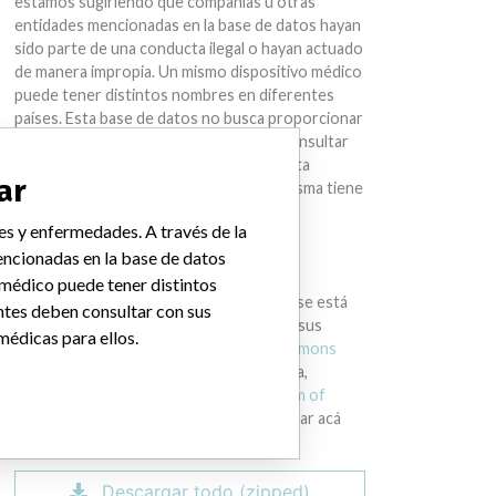
estamos sugiriendo que compañías u otras
entidades mencionadas en la base de datos hayan
sido parte de una conducta ilegal o hayan actuado
de manera impropia. Un mismo dispositivo médico
puede tener distintos nombres en diferentes
países. Esta base de datos no busca proporcionar
asesoría médica. Los pacientes deben consultar
con sus médicos para determinar si la data
ar
contiene información relevante y si la misma tiene
implicaciones médicas para ellos.
es y enfermedades. A través de la
ncionadas en la base de datos
DESCARGAR LA DATA
 médico puede tener distintos
La International Medical Devices Database está
ntes deben consultar con sus
bajo la licencia
Open Database License
y sus
médicas para ellos.
contenidos bajo la licencia
Creative Commons
Attribution-ShareAlike
. Al usar esta data,
siempre citar al
International Consortium of
Investigative Journalists
. Puede descargar acá
una copia de la base de datos.
Descargar todo (zipped)