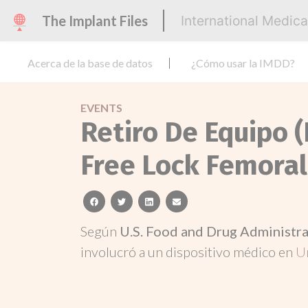
The Implant Files
International Medic
Acerca de la base de datos
¿Cómo usar la IMDD?
EVENTS
Retiro De Equipo (
Free Lock Femoral
facebook
twitter
linkedin
email
Según
U.S. Food and Drug Administr
involucró a un dispositivo médico en
U