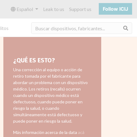
Follow ICIJ
Español
Leak to us
Support us
Bus
itos
¿QUÉ ES ESTO?
Una corrección al equipo o acción de
retiro tomada por el fabricante para
abordar un problema con un dispositivo
médico. Los retiros (recalls) ocurren
cuando un dispositivo médico está
defectuoso, cuando puede poner en
riesgo la salud, o cuando
simultáneamente está defectuoso y
puede poner en riesgo la salud.
Más información acerca de la data
acá