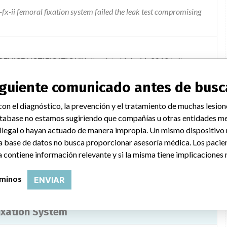
-fx-ii femoral fixation system failed the leak test compromising
VICE NOTIFICATION" letter dated July 11, 2013 to its
blem and actions to be taken. The customers were instructed to
siguiente comunicado antes de busc
ions; not use the device if damage to the corner of the inner tray
questions. Customers should also keep this notification in mind
on el diagnóstico, la prevención y el tratamiento de muchas lesion
n using zimmer.per@zimmer.com. If after reviewing this
tabase no estamos sugiriendo que compañías u otras entidades me
lease contact Zimmer at 1-877-946-2761.
 ilegal o hayan actuado de manera impropia. Un mismo dispositivo
a base de datos no busca proporcionar asesoría médica. Los pacie
 contiene información relevante y si la misma tiene implicaciones 
rminos
ENVIAR
Fixation System