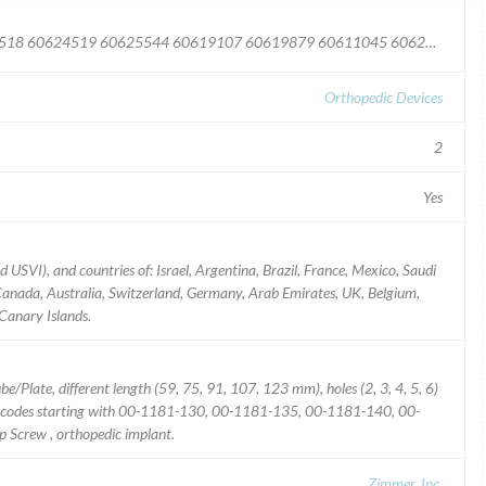
60611049 60624520 60619105 60619109 60624518 60624519 60625544 60619107 60619879 60611045 60624521 60625511 60625536 60625542 60582204 60619887 60657047 60646266 60657046 60657070 60657071 60657072 60632725 60657051 60657073 60657083 60657075 60657078 60657088 60625545 60646267 60657049 60657052 60657077 60657079 60657087 60657084 60668304 60668305 60582089 60674430 60674431 60685115 60714886 60714872 60714893 60714875 60714897 60714851 60714890 60714892 60714850 60714877 60714896 60714891 60714894 60763218 60763232 60763219 60763220 60763221 60763226 60763230 60763234 60763223 60763227 60763229 60763222 60763224 60763225 60763231 60763233 60714895 60763228 60803587 60803589 60803591 60803592 60803593 60807853 60807854 60803588 60803590 60807855 60803586 60807868 60815019 60820809 60841203 60820796 60807857 60820798 60820801 60807858 60807859 60807861 60807856 60815017 60807865 60820810 60820807 60868474 60868478 60874089 60874093 60874097 60877491 60868477 60885177 60885178 60885180 60885182 60885175 60885179 60885185 60885184 60902841 60905697 60902842 60902843 60911345 60911346 60911348 60911350 60931165 60931166 60911349 60931164 60938423 60944574 60931167 60931168 60944606 60932394 60944525 60938427 60944551 60968742 60959978 60969382 60972805 60972806 60968739 60968744 60988403 60988405 60962160 60988402 60988407 60988408 60988404 60998291 60998292 61020344 61030741 61020343 61030740 61037492 61030742 61037493 61037494 61048120 61048117 61048116 61048119 61048115 61048121 61027553 61048118 61027552 61076085 61076086 61086854 61086857 61079836 61079834 61092273 61092280 61101553 61092247 61092249 61092258 61092281 61092283 61101552 61101554 61103203 61103208 61101551 61103202 61103204 61103206 61103207 61108242 61108243 61108244 61115872 61114143 61118976 61140178 61162614 61162616 61162617 61162615 61169420 61198462 61264756 61269944 61198455 61162618 61179754 61179757 61198458 61198460 61198461 61209574 61198456 61209572 61209573 61198457 61264754 61269949 61264753 61198459 61286925 61288126 61294831 61246085 61264748 61286923 61286928 61294832 61294833 61304496 61264749 61264750 61286930 61326116 61264752 61264751 61294834 61341158 61352935 61294835 61352934 61352936 61359996 61359995 61359994 61420344 61420343 61412173 61375175 61436467 61377328 61377330 61379892 61402004 61402005 61402007 61440257 61440688 61375177 61437988 61440689 61457772 61379890 61379891 61437989 61463554 61463555 61440690 61453112 61464380 61457773 61464381 61453111 61463557 61464379 61408293 61473803 61512406 61523582 61523859 61529230 61538716 61542608 61542610 61542611 61558660 61558661 61565485 61565484 61565488 61565486 61565487 61565489 61585377 61578712 61584969 61590989 61590993 61590994 61602063 61613172 61602064 61621833 61628735 61621843 61635176 61621834 61621838 61621842 61640885 61640886 61640887 61700444 61682532 61682545 61672121 61682542 61682544 61682546 61717286 61714071 61719312 61746531 61719308 61719314 61752596 61752594 61752599 61752602 61753041 61761524 61682547 61753042 61753043 61756193 61853082 61870425 61888704 61902191 61990140 62271890 62271887
Orthopedic Devices
2
Yes
USVI), and countries of: Israel, Argentina, Brazil, France, Mexico, Saudi
Canada, Australia, Switzerland, Germany, Arab Emirates, UK, Belgium,
 Canary Islands.
Plate, different length (59, 75, 91, 107, 123 mm), holes (2, 3, 4, 5, 6)
m codes starting with 00-1181-130, 00-1181-135, 00-1181-140, 00-
Screw , orthopedic implant.
Zimmer, Inc.