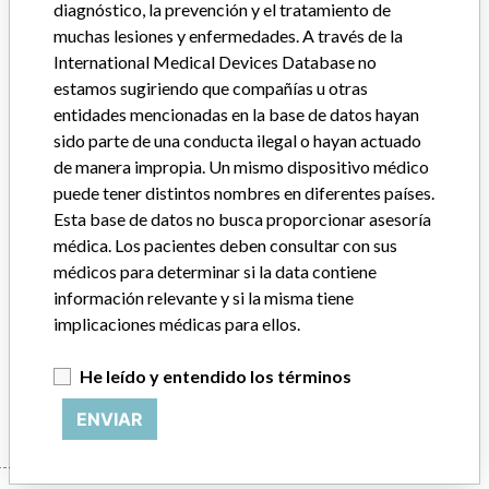
diagnóstico, la prevención y el tratamiento de
muchas lesiones y enfermedades. A través de la
Distribución
Worldwide distribution: US Nationwide (including PR and USVI),
International Medical Devices Database no
and countries of: Israel, Argentina, Brazil, France, Mexico, Saudi
estamos sugiriendo que compañías u otras
Arabia, Beirut, China, Korea, San Salvador, Honduras, Canada,
entidades mencionadas en la base de datos hayan
Australia, Switzerland, Germany, Arab Emirates, UK, Belgium,
sido parte de una conducta ilegal o hayan actuado
Egypt, Spain, France, Italy, Iran, Lebanon, Jordan, Iraq, Canary
de manera impropia. Un mismo dispositivo médico
Islands.
puede tener distintos nombres en diferentes países.
Esta base de datos no busca proporcionar asesoría
Descripción del producto
médica. Los pacientes deben consultar con sus
VERSA-FX FEMORAL FIXATION SYSTEM COMPRESSION LAG
SCREW, several length (55 mm to 155 mm), diameters (12.7 mm
médicos para determinar si la data contiene
and 15.8 mm) and short thread, standard thread and large thread.
información relevante y si la misma tiene
Item codes starting with 00-1193-005, 00-1193-010 and 00-
implicaciones médicas para ellos.
1193-015. || orthopedic implant.
He leído y entendido los términos
Manufacturer
Zimmer, Inc.
ENVIAR