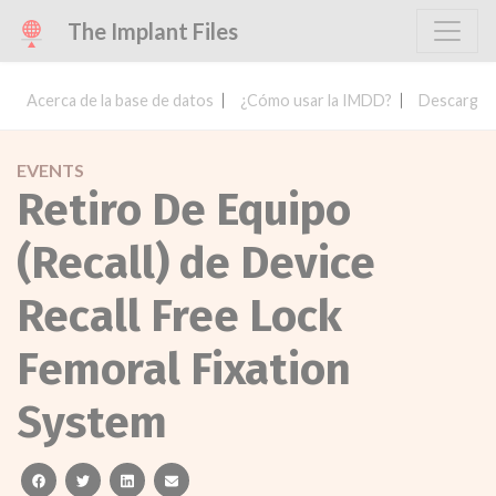
The Implant Files
Acerca de la base de datos
¿Cómo usar la IMDD?
Descargar 
EVENTS
Retiro De Equipo
(Recall) de Device
Recall Free Lock
Femoral Fixation
System
facebook
twitter
linkedin
email