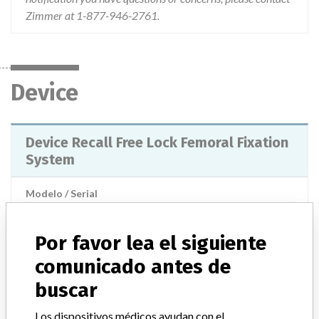
Zimmer at 1-877-946-2761.
Device
Device Recall Free Lock Femoral Fixation
System
Modelo / Serial
60611022 60611024 60619085 60598271 60598275 
Por favor lea el siguiente
Clasificación del producto
Orthopedic Devices
comunicado antes de
Clase de dispositivo
2
buscar
¿Implante?
Yes
Los dispositivos médicos ayudan con el