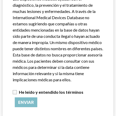
diagnóstico, la prevención y el tratamiento de
Distribución
muchas lesiones y enfermedades. A través de la
Worldwide distribution: US Nationwide (including PR and USVI),
International Medical Devices Database no
and countries of: Israel, Argentina, Brazil, France, Mexico, Saudi
estamos sugiriendo que compañías u otras
Arabia, Beirut, China, Korea, San Salvador, Honduras, Canada,
entidades mencionadas en la base de datos hayan
Australia, Switzerland, Germany, Arab Emirates, UK, Belgium,
sido parte de una conducta ilegal o hayan actuado
Egypt, Spain, France, Italy, Iran, Lebanon, Jordan, Iraq, Canary
Islands.
de manera impropia. Un mismo dispositivo médico
puede tener distintos nombres en diferentes países.
Descripción del producto
Esta base de datos no busca proporcionar asesoría
VERSA-FX II FEMORAL FIXATION SYSTEM COMPRESSION
médica. Los pacientes deben consultar con sus
TUBE/PLATE, standard and short low profiles, several holes/length
médicos para determinar si la data contiene
combinations (2/54, 3/70, 4/86, 5/102, 6/118) and several angles
información relevante y si la misma tiene
(130, 135, 140, 145 and 150). Item codes starting with 00-1193-
implicaciones médicas para ellos.
130, 00-1193-135, 00-1193-140, 00-1193-145, 00-1193-150.
orthopedic implant.
He leído y entendido los términos
Manufacturer
Zimmer, Inc.
ENVIAR