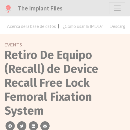
The Implant Files
Acerca de la base de datos
¿Cómo usar la IMDD?
Descargar 
EVENTS
Retiro De Equipo
(Recall) de Device
Recall Free Lock
Femoral Fixation
System
facebook
twitter
linkedin
email