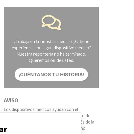
¿Trabaja en la industria médica? ¿O tiene
experiencia con algún dispositivo médico?
Nuestra reportería no ha terminado.
Queremos oír de usted.
¡CUÉNTANOS TU HISTORIA!
AVISO
Los dispositivos médicos ayudan con el
diagnóstico, la prevención y el tratamiento de
muchas lesiones y enfermedades. A través de la
ar
International Medical Devices Database no