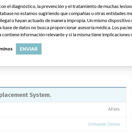
on el diagnóstico, la prevención y el tratamiento de muchas lesion
tabase no estamos sugiriendo que compañías u otras entidades me
 ilegal o hayan actuado de manera impropia. Un mismo dispositivo
a base de datos no busca proporcionar asesoría médica. Los pacie
fore 1/11/08. Consignee and implanting surgeon letters dated
 contiene información relevante y si la misma tiene implicaciones 
ommending patient monitoring. For assistance, contact Portland
rminos
ENVIAR
eplacement System.
All lots.
Orthopedic Devices