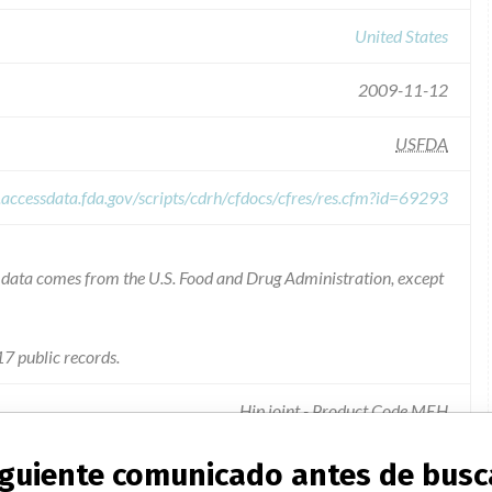
United States
2009-11-12
USFDA
.accessdata.fda.gov/scripts/cdrh/cfdocs/cfres/res.cfm?id=69293
he data comes from the U.S. Food and Drug Administration, except
7 public records.
Hip joint - Product Code MEH
siguiente comunicado antes de busc
ed with a higher than average rate of hip replacement revision