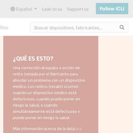
Follow ICIJ
Español
Leak to us
Support us
Bus
itos
¿QUÉ ES ESTO?
Una corrección al equipo o acción de
retiro tomada por el fabricante para
abordar un problema con un dispositivo
médico. Los retiros (recalls) ocurren
cuando un dispositivo médico está
defectuoso, cuando puede poner en
riesgo la salud, o cuando
simultáneamente está defectuoso y
puede poner en riesgo la salud.
Más información acerca de la data
acá