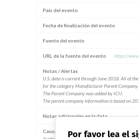
País del evento
Fecha de finalización del evento
Fuente del evento
URL de la fuente del evento
https://www
Notas / Alertas
U.S. data is current through June 2018. All of t
for the category Manufacturer Parent Company.
The Parent Company was added by ICIJ.
The parent company information is based on 201
Notas adicionales en la data
Causa
Por favor lea el 
Australian data indicates the product is associat