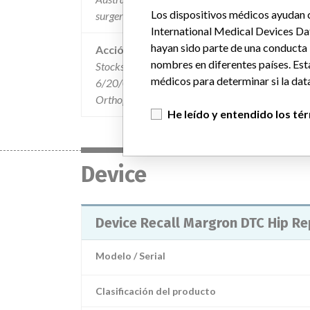
Los dispositivos médicos ayudan c
surgery.
International Medical Devices Da
hayan sido parte de una conducta
Acción
nombres en diferentes países. Est
Stocks were pulled from U.S. consignees on or be
médicos para determinar si la data
6/20/08 were sent advising of the issue and rec
Orthopaedics at 1-810-329-3348.
He leído y entendido los té
Device
Device Recall Margron DTC Hip R
Modelo / Serial
Clasificación del producto