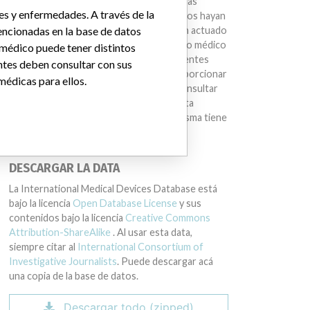
estamos sugiriendo que compañías u otras
es y enfermedades. A través de la
entidades mencionadas en la base de datos hayan
ncionadas en la base de datos
sido parte de una conducta ilegal o hayan actuado
de manera impropia. Un mismo dispositivo médico
 médico puede tener distintos
puede tener distintos nombres en diferentes
ntes deben consultar con sus
países. Esta base de datos no busca proporcionar
médicas para ellos.
asesoría médica. Los pacientes deben consultar
con sus médicos para determinar si la data
contiene información relevante y si la misma tiene
implicaciones médicas para ellos.
DESCARGAR LA DATA
La International Medical Devices Database está
bajo la licencia
Open Database License
y sus
contenidos bajo la licencia
Creative Commons
Attribution-ShareAlike
. Al usar esta data,
siempre citar al
International Consortium of
Investigative Journalists
. Puede descargar acá
una copia de la base de datos.
Descargar todo (zipped)