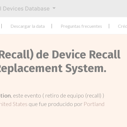
al Devices Database
Descargar la data
Preguntas frecuentes
Créd
Recall) de Device Recall
Replacement System.
ation
, este evento ( retiro de equipo (recall) )
nited States
que fue producido por
Portland