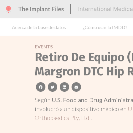
The Implant Files
International Medic
Acerca de la base de datos
¿Cómo usar la IMDD?
EVENTS
Retiro De Equipo (
Margron DTC Hip 
facebook
twitter
linkedin
email
Según
U.S. Food and Drug Administr
involucró a un dispositivo médico en
U
Orthopaedics Pty, Ltd.
.