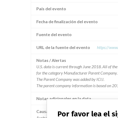
País del evento
Fecha de finalización del evento
Fuente del evento
URL de la fuente del evento
https://www
Notas / Alertas
U.S. data is current through June 2018. All of t
for the category Manufacturer Parent Company.
The Parent Company was added by ICIJ.
The parent company information is based on 201
Notas adicionales en la data
Causa
Por favor lea el 
Australian data indicates the product is associat