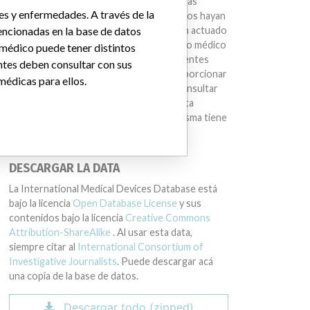
estamos sugiriendo que compañías u otras
es y enfermedades. A través de la
entidades mencionadas en la base de datos hayan
ncionadas en la base de datos
sido parte de una conducta ilegal o hayan actuado
de manera impropia. Un mismo dispositivo médico
 médico puede tener distintos
puede tener distintos nombres en diferentes
ntes deben consultar con sus
países. Esta base de datos no busca proporcionar
médicas para ellos.
asesoría médica. Los pacientes deben consultar
con sus médicos para determinar si la data
contiene información relevante y si la misma tiene
implicaciones médicas para ellos.
DESCARGAR LA DATA
La International Medical Devices Database está
bajo la licencia
Open Database License
y sus
contenidos bajo la licencia
Creative Commons
Attribution-ShareAlike
. Al usar esta data,
siempre citar al
International Consortium of
Investigative Journalists
. Puede descargar acá
una copia de la base de datos.
Descargar todo (zipped)