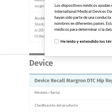
Los dispositivos médicos ayudan c
surgery.
International Medical Devices Da
hayan sido parte de una conducta
Acción
nombres en diferentes países. Est
Stocks were pulled from U.S. consignees on or be
médicos para determinar si la data
6/20/08 were sent advising of the issue and rec
Orthopaedics at 1-810-329-3348.
He leído y entendido los té
Device
Device Recall Margron DTC Hip R
Modelo / Serial
Clasificación del producto