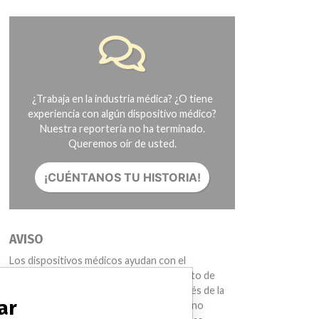
¿Trabaja en la industria médica? ¿O tiene
experiencia con algún dispositivo médico?
Nuestra reportería no ha terminado.
Queremos oír de usted.
¡CUÉNTANOS TU HISTORIA!
AVISO
Los dispositivos médicos ayudan con el
diagnóstico, la prevención y el tratamiento de
muchas lesiones y enfermedades. A través de la
ar
International Medical Devices Database no