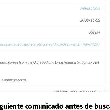
United States
2009-11-12
USFDA
.accessdata.fda.gov/scripts/cdrh/cfdocs/cfres/res.cfm?id=69297
he data comes from the U.S. Food and Drug Administration, except
7 public records.
Hip joint - Product Code MEH
siguiente comunicado antes de busc
ed with a higher than average rate of hip replacement revision