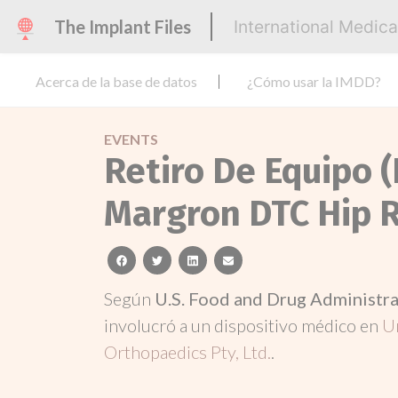
The Implant Files
International Medic
Acerca de la base de datos
¿Cómo usar la IMDD?
EVENTS
Retiro De Equipo (
Margron DTC Hip 
facebook
twitter
linkedin
email
Según
U.S. Food and Drug Administr
involucró a un dispositivo médico en
U
Orthopaedics Pty, Ltd.
.