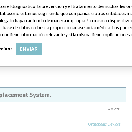
on el diagnóstico, la prevención y el tratamiento de muchas lesion
tabase no estamos sugiriendo que compañías u otras entidades me
 ilegal o hayan actuado de manera impropia. Un mismo dispositivo
a base de datos no busca proporcionar asesoría médica. Los pacie
fore 1/11/08. Consignee and implanting surgeon letters dated
 contiene información relevante y si la misma tiene implicaciones 
ommending patient monitoring. For assistance, contact Portland
rminos
ENVIAR
eplacement System.
All lots.
Orthopedic Devices