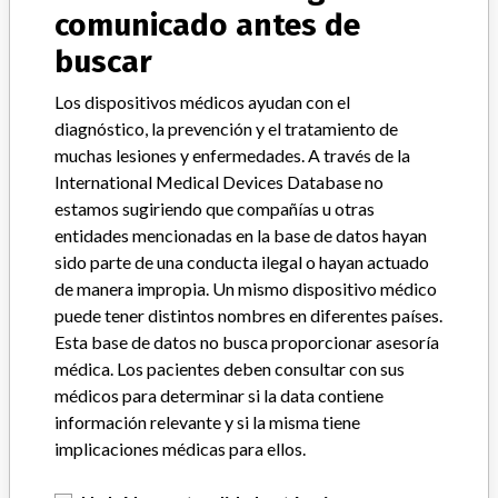
Device Recall Margron DTC Hip
comunicado antes de
Replacement System.
buscar
Modelo / Serial
All lots.
Los dispositivos médicos ayudan con el
diagnóstico, la prevención y el tratamiento de
Clasificación del producto
Orthopedic Devices
muchas lesiones y enfermedades. A través de la
International Medical Devices Database no
Clase de dispositivo
2
estamos sugiriendo que compañías u otras
entidades mencionadas en la base de datos hayan
¿Implante?
Yes
sido parte de una conducta ilegal o hayan actuado
de manera impropia. Un mismo dispositivo médico
Distribución
Nationwide.
puede tener distintos nombres en diferentes países.
Esta base de datos no busca proporcionar asesoría
Descripción del producto
médica. Los pacientes deben consultar con sus
Margron DTC Hip Replacement System; Margron hip extension
médicos para determinar si la data contiene
module ZZ7, sterile, Portland Orthopaedics Inc., St. Clair, MI; REF
2-731-008. Product is used for Orthopedic surgery.
información relevante y si la misma tiene
implicaciones médicas para ellos.
Manufacturer
Portland Orthopaedics Pty, Ltd.