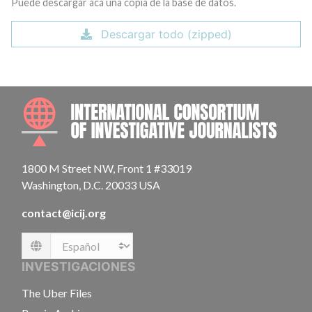
Puede descargar acá una copia de la base de datos.
Descargar todo (zipped)
INTE
1800 M Street NW, Front 1 #33019
Washington, D.C. 20033 USA
contact@icij.org
Language
INVESTIGACIONES
The Uber Files