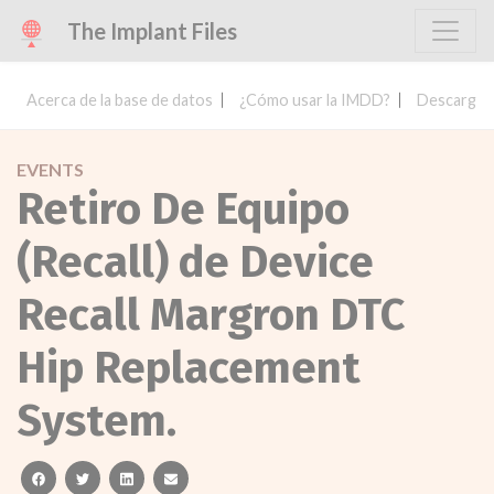
The Implant Files
Acerca de la base de datos
¿Cómo usar la IMDD?
Descargar 
EVENTS
Retiro De Equipo
(Recall) de Device
Recall Margron DTC
Hip Replacement
System.
facebook
twitter
linkedin
email