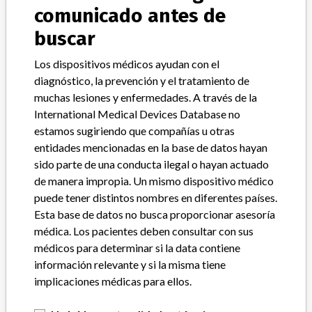
Device Recall Margron DTC Hip
comunicado antes de
Replacement System.
buscar
Modelo / Serial
All lots.
Los dispositivos médicos ayudan con el
diagnóstico, la prevención y el tratamiento de
Clasificación del producto
Orthopedic Devices
muchas lesiones y enfermedades. A través de la
International Medical Devices Database no
Clase de dispositivo
2
estamos sugiriendo que compañías u otras
entidades mencionadas en la base de datos hayan
¿Implante?
Yes
sido parte de una conducta ilegal o hayan actuado
de manera impropia. Un mismo dispositivo médico
Distribución
Nationwide.
puede tener distintos nombres en diferentes países.
Esta base de datos no busca proporcionar asesoría
Descripción del producto
médica. Los pacientes deben consultar con sus
Margron DTC Hip Replacement System; Margron hip extension
médicos para determinar si la data contiene
module ZZ7, sterile, Portland Orthopaedics Inc., St. Clair, MI; REF
2-731-008. Product is used for Orthopedic surgery.
información relevante y si la misma tiene
implicaciones médicas para ellos.
Manufacturer
Portland Orthopaedics Pty, Ltd.