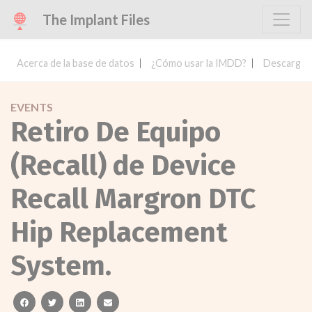
The Implant Files
Acerca de la base de datos
¿Cómo usar la IMDD?
Descargar 
EVENTS
Retiro De Equipo
(Recall) de Device
Recall Margron DTC
Hip Replacement
System.
facebook
twitter
linkedin
email