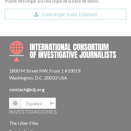
Puede descargar acá una copia de la base de datos.
Descargar todo (zipped)
INTE
1800 M Street NW, Front 1 #33019
Washington, D.C. 20033 USA
contact@icij.org
Language
INVESTIGACIONES
The Uber Files