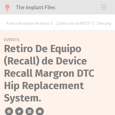
The Implant Files
Acerca de la base de datos
¿Cómo usar la IMDD?
Descargar 
EVENTS
Retiro De Equipo
(Recall) de Device
Recall Margron DTC
Hip Replacement
System.
facebook
twitter
linkedin
email