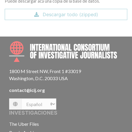
Puede descargar acá una copia de la base de datos.
Descargar todo (zipped)
INTE
1800 M Street NW, Front 1 #33019
Washington, D.C. 20033 USA
contact@icij.org
Language
INVESTIGACIONES
The Uber Files