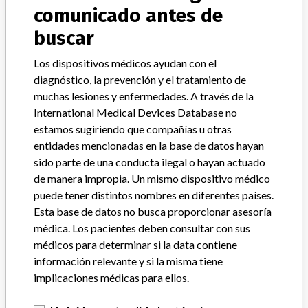
Device Recall Margron DTC Hip
comunicado antes de
Replacement System.
buscar
Modelo / Serial
All lots.
Los dispositivos médicos ayudan con el
diagnóstico, la prevención y el tratamiento de
Clasificación del producto
Orthopedic Devices
muchas lesiones y enfermedades. A través de la
International Medical Devices Database no
Clase de dispositivo
2
estamos sugiriendo que compañías u otras
entidades mencionadas en la base de datos hayan
¿Implante?
Yes
sido parte de una conducta ilegal o hayan actuado
de manera impropia. Un mismo dispositivo médico
Distribución
Nationwide.
puede tener distintos nombres en diferentes países.
Esta base de datos no busca proporcionar asesoría
Descripción del producto
médica. Los pacientes deben consultar con sus
Margron DTC Hip Replacement System; Margron hip extension
médicos para determinar si la data contiene
module ZZ7, sterile, Portland Orthopaedics Inc., St. Clair, MI; REF
2-731-008. Product is used for Orthopedic surgery.
información relevante y si la misma tiene
implicaciones médicas para ellos.
Manufacturer
Portland Orthopaedics Pty, Ltd.