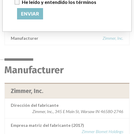
He leído y entendido los términos
00597104120 Provisional CR ART SURF PROV 56/STR GRN 20,
Rx, Sterile; || 00597104123 Provisional CR ART SURF PROV
ENVIAR
56/STR GRN 23, Rx, Sterile; || Used in total knee arthroplasty and
indicated for patients with severe pain.
Manufacturer
Zimmer, Inc.
Manufacturer
Zimmer, Inc.
Dirección del fabricante
Zimmer, Inc., 345 E Main St, Warsaw IN 46580-2746
Empresa matriz del fabricante (2017)
Zimmer Biomet Holdings