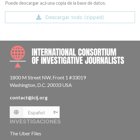
Puede descargar acá una copia de la base de datos.
Descargar todo (zipped)
INTE
1800 M Street NW, Front 1 #33019
Washington, D.C. 20033 USA
contact@icij.org
Language
INVESTIGACIONES
The Uber Files