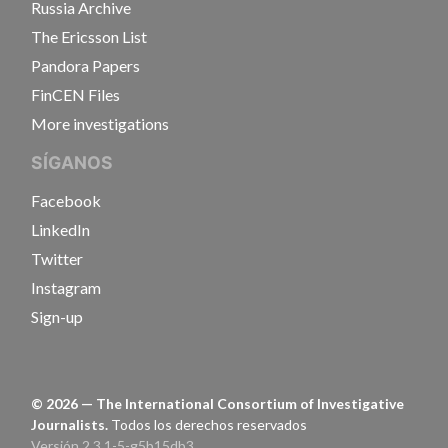
Russia Archive
The Ericsson List
Pandora Papers
FinCEN Files
More investigations
SÍGANOS
Facebook
LinkedIn
Twitter
Instagram
Sign-up
©
2026
— The International Consortium of Investigative
Journalists.
Todos los derechos reservados
Versión 2.3.1-5-g5b15db3