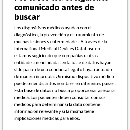
Solution
comunicado antes de
buscar
Modelo / Serial
all codes
Los dispositivos médicos ayudan con el
Clasificación del producto
Orthopedic Devices
diagnóstico, la prevención y el tratamiento de
muchas lesiones y enfermedades. A través de la
Clase de dispositivo
2
International Medical Devices Database no
estamos sugiriendo que compañías u otras
¿Implante?
Yes
entidades mencionadas en la base de datos hayan
sido parte de una conducta ilegal o hayan actuado
Distribución
de manera impropia. Un mismo dispositivo médico
Worldwide Distribution-USA (nationwide) and the country of
puede tener distintos nombres en diferentes países.
Japan.
Esta base de datos no busca proporcionar asesoría
médica. Los pacientes deben consultar con sus
Descripción del producto
médicos para determinar si la data contiene
00597104110 Provisional CR ART SURF PROV 56/STR GRN 10,
información relevante y si la misma tiene
Rx, Sterile; || 00597104112 Provisional CR ART SURF PROV
56/STR GRN 12, Rx, Sterile; || 00597104114 Provisional CR ART
implicaciones médicas para ellos.
SURF PROV 56/STR GRN 14, Rx, Sterile; || 00597104117
Provisional CR ART SURF PROV 56/STR GRN 17, Rx, Sterile; ||