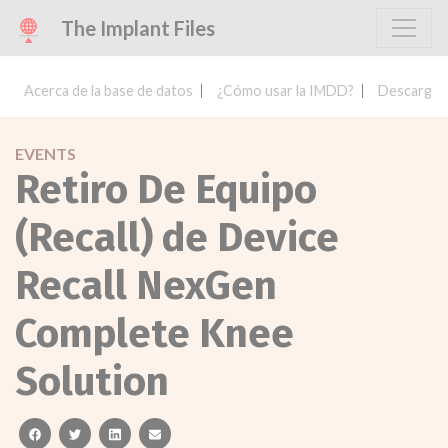
The Implant Files
Acerca de la base de datos
¿Cómo usar la IMDD?
Descargar 
EVENTS
Retiro De Equipo
(Recall) de Device
Recall NexGen
Complete Knee
Solution
facebook
twitter
linkedin
email