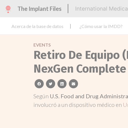
The Implant Files
International Medic
Acerca de la base de datos
¿Cómo usar la IMDD?
EVENTS
Retiro De Equipo (
NexGen Complete 
facebook
twitter
linkedin
email
Según
U.S. Food and Drug Administr
involucró a un dispositivo médico en
U