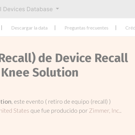
al Devices Database
Descargar la data
Preguntas frecuentes
Créd
Recall) de Device Recall
Knee Solution
ation
, este evento ( retiro de equipo (recall) )
nited States
que fue producido por
Zimmer, Inc.
.