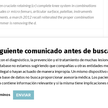
n cruciate retaining (cr) complete knee system in combinations
udes cr micro femurs, articular surface, patellae, instruments
ents. a march 2012 recall reiterated the proper combination
immer is removing the d.
nt Urgent Device Recall notices via electronic mail, with
 inventory also receiving the notice via courier. The Notice
siguiente comunicado antes de busc
recall, possible adverse events related to the recall and directed
ffected product recording the information on the Inventory Return
on el diagnóstico, la prevención y el tratamiento de muchas lesion
ollowed. Further questions should be directed to 1-877-946-
tabase no estamos sugiriendo que compañías u otras entidades me
mmer Product Service Department , 1777 West Center St. Warsaw,
 ilegal o hayan actuado de manera impropia. Un mismo dispositivo
rnational Logistics GmbH, Max - Immelmann Allee 12 79427
a base de datos no busca proporcionar asesoría médica. Los pacie
the United States will occur approximately two weeks after the
 contiene información relevante y si la misma tiene implicaciones 
rminos
ENVIAR