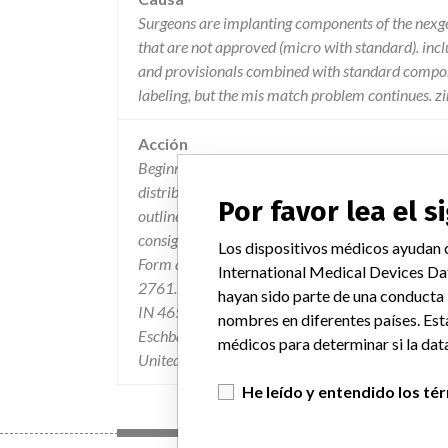
Surgeons are implanting components of the nexge
that are not approved (micro with standard). incl
and provisionals combined with standard compon
labeling, but the mis match problem continues. z
Acción
Beginning June 7, 2013 all distributors will be se
distributors, hospital risk managers with affected
Por favor lea el 
outlined the products recalled; the reason for the 
consignees to locate, quarantine and count all a
Los dispositivos médicos ayudan c
Form acknowledging that recall directions were f
International Medical Devices Da
2761. Affected product is to be returned to Zi
hayan sido parte de una conducta
IN 46580 or internation return at Zimmer Inte
nombres en diferentes países. Est
Eschbach Germany. " Communications outside of 
médicos para determinar si la data
United States communications.
He leído y entendido los té