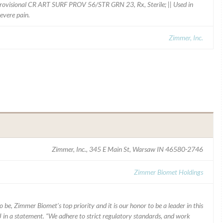
visional CR ART SURF PROV 56/STR GRN 23, Rx, Sterile; || Used in
severe pain.
Zimmer, Inc.
Zimmer, Inc., 345 E Main St, Warsaw IN 46580-2746
Zimmer Biomet Holdings
 be, Zimmer Biomet’s top priority and it is our honor to be a leader in this
J in a statement. “We adhere to strict regulatory standards, and work