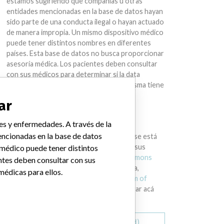
estamos sugiriendo que compañías u otras
entidades mencionadas en la base de datos hayan
sido parte de una conducta ilegal o hayan actuado
de manera impropia. Un mismo dispositivo médico
puede tener distintos nombres en diferentes
países. Esta base de datos no busca proporcionar
asesoría médica. Los pacientes deben consultar
con sus médicos para determinar si la data
contiene información relevante y si la misma tiene
implicaciones médicas para ellos.
ar
DESCARGAR LA DATA
es y enfermedades. A través de la
ncionadas en la base de datos
La International Medical Devices Database está
bajo la licencia
Open Database License
y sus
 médico puede tener distintos
contenidos bajo la licencia
Creative Commons
ntes deben consultar con sus
Attribution-ShareAlike
. Al usar esta data,
médicas para ellos.
siempre citar al
International Consortium of
Investigative Journalists
. Puede descargar acá
una copia de la base de datos.
Descargar todo (zipped)