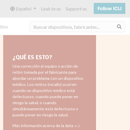
Follow ICIJ
Español
Leak to us
Support us
Bus
itos
¿QUÉ ES ESTO?
Una corrección al equipo o acción de
retiro tomada por el fabricante para
abordar un problema con un dispositivo
médico. Los retiros (recalls) ocurren
cuando un dispositivo médico está
defectuoso, cuando puede poner en
riesgo la salud, o cuando
simultáneamente está defectuoso y
puede poner en riesgo la salud.
Más información acerca de la data
acá