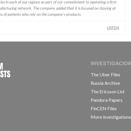
ies in each of our regions as part of our commitment to operating a first-
facturing network. The company added that it is focused on staying at
ons of patients who rely on the company’s products.
USFDA
INTERNATIONAL CONSORTIUM OF INVESTIGAT
INVESTIGACIO
The Uber Files
Russia Archive
The Ericsson List
Pandora Papers
FinCEN Files
More investigation