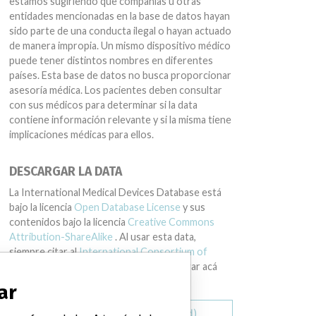
estamos sugiriendo que compañías u otras
entidades mencionadas en la base de datos hayan
sido parte de una conducta ilegal o hayan actuado
de manera impropia. Un mismo dispositivo médico
puede tener distintos nombres en diferentes
países. Esta base de datos no busca proporcionar
asesoría médica. Los pacientes deben consultar
con sus médicos para determinar si la data
contiene información relevante y si la misma tiene
implicaciones médicas para ellos.
DESCARGAR LA DATA
La International Medical Devices Database está
bajo la licencia
Open Database License
y sus
contenidos bajo la licencia
Creative Commons
Attribution-ShareAlike
. Al usar esta data,
siempre citar al
International Consortium of
Investigative Journalists
. Puede descargar acá
una copia de la base de datos.
ar
Descargar todo (zipped)