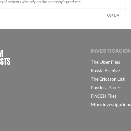
ons of patients who rely on the company’s products.
USFDA
INTERNATIONAL CONSORTIUM OF INVESTIGAT
INVESTIGACIO
The Uber Files
Russia Archive
The Ericsson List
Pandora Papers
FinCEN Files
More investigation