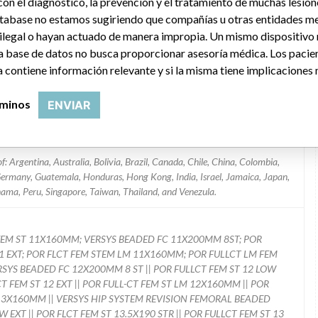
on el diagnóstico, la prevención y el tratamiento de muchas lesion
Part Number Range: 00-7843-011/022-06/56
tabase no estamos sugiriendo que compañías u otras entidades me
 ilegal o hayan actuado de manera impropia. Un mismo dispositivo
Orthopedic Devices
a base de datos no busca proporcionar asesoría médica. Los pacie
 contiene información relevante y si la misma tiene implicaciones 
2
rminos
ENVIAR
Yes
: Argentina, Australia, Bolivia, Brazil, Canada, Chile, China, Colombia,
 Germany, Guatemala, Honduras, Hong Kong, India, Israel, Jamaica, Japan,
ama, Peru, Singapore, Taiwan, Thailand, and Venezula.
-CT FEM ST 11X160MM; VERSYS BEADED FC 11X200MM 8ST; POR
11 EXT; POR FLCT FEM STEM LM 11X160MM; POR FULLCT LM FEM
ERSYS BEADED FC 12X200MM 8 ST || POR FULLCT FEM ST 12 LOW
LCT FEM ST 12 EXT || POR FULL-CT FEM ST LM 12X160MM || POR
T 13X160MM || VERSYS HIP SYSTEM REVISION FEMORAL BEADED
 EXT || POR FLCT FEM ST 13.5X190 STR || POR FULLCT FEM ST 13