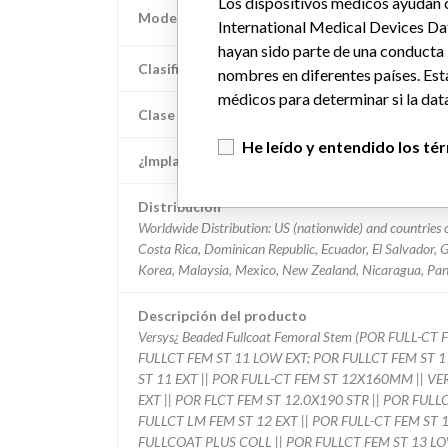
Los dispositivos médicos ayudan c
Modelo / Serial
International Medical Devices Da
hayan sido parte de una conducta
Clasificación del producto
nombres en diferentes países. Est
médicos para determinar si la data
Clase de dispositivo
He leído y entendido los té
¿Implante?
Distribución
Worldwide Distribution: US (nationwide) and countries of
Costa Rica, Dominican Republic, Ecuador, El Salvador,
Korea, Malaysia, Mexico, New Zealand, Nicaragua, Pan
Descripción del producto
Versys¿ Beaded Fullcoat Femoral Stem (POR FULL
FULLCT FEM ST 11 LOW EXT; POR FULLCT FEM ST 
ST 11 EXT || POR FULL-CT FEM ST 12X160MM || V
EXT || POR FLCT FEM ST 12.0X190 STR || POR FUL
FULLCT LM FEM ST 12 EXT || POR FULL-CT FEM S
FULLCOAT PLUS COLL || POR FULLCT FEM ST 13 LOW