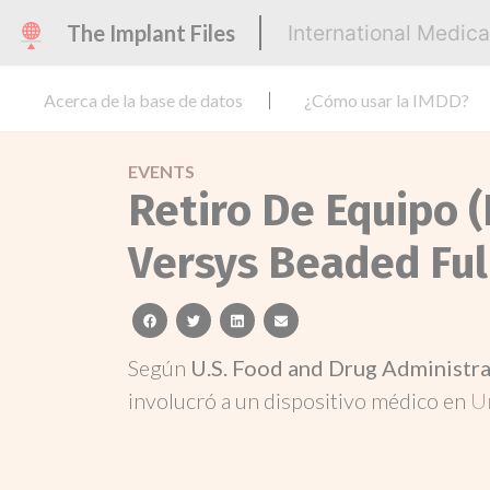
The Implant Files
International Medic
Acerca de la base de datos
¿Cómo usar la IMDD?
EVENTS
Retiro De Equipo (
Versys Beaded Fu
facebook
twitter
linkedin
email
Según
U.S. Food and Drug Administr
involucró a un dispositivo médico en
U