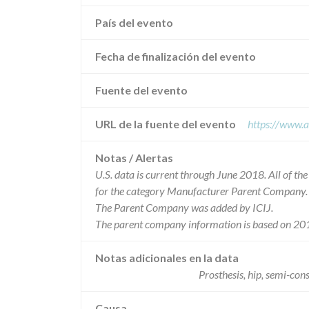
País del evento
Fecha de finalización del evento
Fuente del evento
URL de la fuente del evento
https://www.a
Notas / Alertas
U.S. data is current through June 2018. All of t
for the category Manufacturer Parent Company.
The Parent Company was added by ICIJ.
The parent company information is based on 201
Notas adicionales en la data
Prosthesis, hip, semi-co
Causa