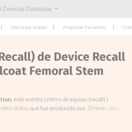
al Devices Database
Descargar la data
Preguntas frecuentes
Créd
Recall) de Device Recall
llcoat Femoral Stem
ation
, este evento ( retiro de equipo (recall) )
nited States
que fue producido por
Zimmer, Inc.
.