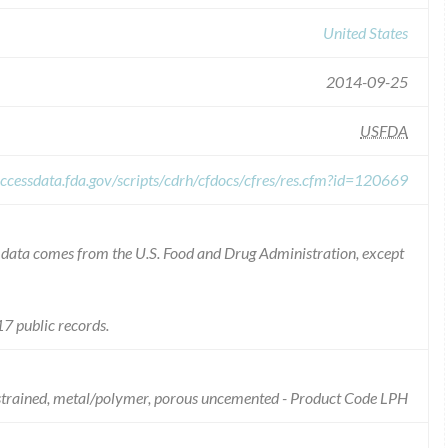
United States
2014-09-25
USFDA
ccessdata.fda.gov/scripts/cdrh/cfdocs/cfres/res.cfm?id=120669
he data comes from the U.S. Food and Drug Administration, except
7 public records.
nstrained, metal/polymer, porous uncemented - Product Code LPH