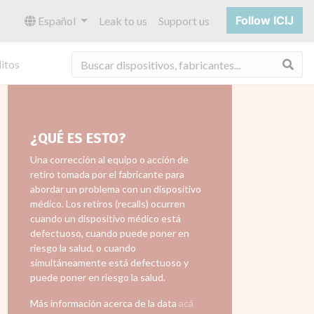
Follow ICIJ
Español
Leak to us
Support us
Bus
itos
¿QUÉ ES ESTO?
Una corrección al equipo o acción de
retiro tomada por el fabricante para
abordar un problema con un dispositivo
médico. Los retiros (recalls) ocurren
cuando un dispositivo médico está
defectuoso, cuando puede poner en
riesgo la salud, o cuando
simultáneamente está defectuoso y
puede poner en riesgo la salud.
Más información acerca de la data
acá