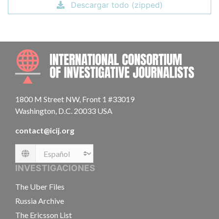
Descargar todo (zipped)
INTE
1800 M Street NW, Front 1 #33019
Washington, D.C. 20033 USA
contact@icij.org
Language
INVESTIGACIONES
The Uber Files
Russia Archive
The Ericsson List