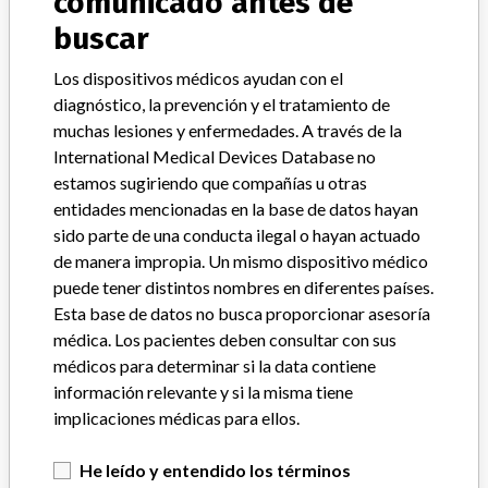
comunicado antes de
buscar
Modelo / Serial
lot 62267250
Los dispositivos médicos ayudan con el
Clasificación del producto
Orthopedic Devices
diagnóstico, la prevención y el tratamiento de
muchas lesiones y enfermedades. A través de la
Clase de dispositivo
2
International Medical Devices Database no
estamos sugiriendo que compañías u otras
¿Implante?
Yes
entidades mencionadas en la base de datos hayan
sido parte de una conducta ilegal o hayan actuado
Distribución
Distribution USA in the state of Illinois.
de manera impropia. Un mismo dispositivo médico
puede tener distintos nombres en diferentes países.
Descripción del producto
Esta base de datos no busca proporcionar asesoría
00434811113, REF I4348-111-13 || Zimmer Trabecular Metal
médica. Los pacientes deben consultar con sus
Shoulder || Humeral Stem 48 Degrees || 11 mm Stem Diameter
médicos para determinar si la data contiene
130 mm Stem Length Trabecular Metal Humeral Stem 48 Degree
11mm x 130mm, Sterile, QTY 1, Rx || Product Usage: Zimmer
información relevante y si la misma tiene
Trabecular Metal TM Humeral Stem is a shoulder prosthetic
implicaciones médicas para ellos.
replacement device that is indicated for the treatment of severe
pain or significant disability in degenerative, rheumatoid, or
He leído y entendido los términos
traumatic disease of the glenohumeral joint as well as humeral