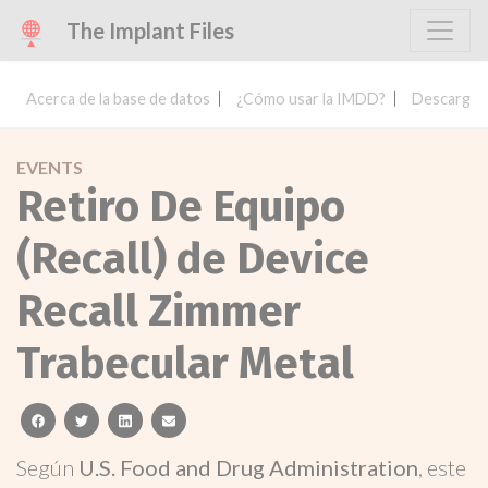
The Implant Files
Acerca de la base de datos
¿Cómo usar la IMDD?
Descargar 
EVENTS
Retiro De Equipo
(Recall) de Device
Recall Zimmer
Trabecular Metal
facebook
twitter
linkedin
email
Según
U.S. Food and Drug Administration
, este