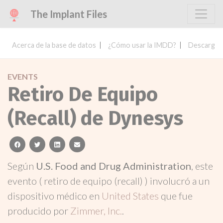
The Implant Files
Acerca de la base de datos
¿Cómo usar la IMDD?
Descargar 
EVENTS
Retiro De Equipo
(Recall) de Dynesys
facebook
twitter
linkedin
email
Según
U.S. Food and Drug Administration
, este
evento ( retiro de equipo (recall) ) involucró a un
dispositivo médico en
United States
que fue
producido por
Zimmer, Inc.
.