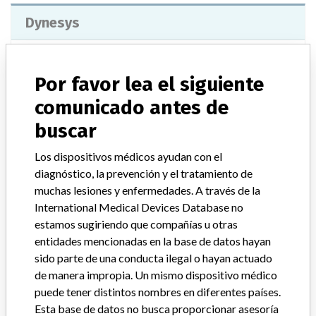
Dynesys
Modelo / Serial
REF Number: 01.03710.645, Lot 2323776, 2340853, 2347195, 2347196, 2349405, 2352968, 2361598, 2363757, 2368549, 2371803, 2374584, 2374695, 2390243, 2390244, 2392322, 2394946, 2395677, 2410170, 2410171, 2413068, 2414198, 2417869, 2419315, 2419317, 2424170, 2430156, 2439598, 2449297, 2452033, 2454477, 2455648, 2455649, 2469131, 2469132,
Por favor lea el siguiente
comunicado antes de
Clasificación del producto
Orthopedic Devices
buscar
Clase de dispositivo
2
Los dispositivos médicos ayudan con el
¿Implante?
Yes
diagnóstico, la prevención y el tratamiento de
muchas lesiones y enfermedades. A través de la
Distribución
Nationwide Distribution.
International Medical Devices Database no
estamos sugiriendo que compañías u otras
Descripción del producto
Dynesys¿ Universal spacer 6-45
entidades mencionadas en la base de datos hayan
sido parte de una conducta ilegal o hayan actuado
Manufacturer
Zimmer, Inc.
de manera impropia. Un mismo dispositivo médico
puede tener distintos nombres en diferentes países.
Esta base de datos no busca proporcionar asesoría