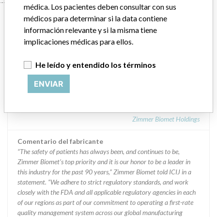
médica. Los pacientes deben consultar con sus
Manufacturer
médicos para determinar si la data contiene
información relevante y si la misma tiene
implicaciones médicas para ellos.
Zimmer, Inc.
He leído y entendido los términos
Dirección del fabricante
ENVIAR
Zimmer, Inc., 345 E Main St, Warsaw IN 46580-2746
Empresa matriz del fabricante (2017)
Zimmer Biomet Holdings
Comentario del fabricante
“The safety of patients has always been, and continues to be,
Zimmer Biomet’s top priority and it is our honor to be a leader in
this industry for the past 90 years,” Zimmer Biomet told ICIJ in a
statement. “We adhere to strict regulatory standards, and work
closely with the FDA and all applicable regulatory agencies in each
of our regions as part of our commitment to operating a first-rate
quality management system across our global manufacturing