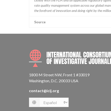
closely with the FDA and all applicable regulatory agenc
rate quality management system across our global manu
the forefront of innovation and doing right by the milli
Source
1800 M Street NW, Front 1 #33019
Washington, D.C. 20033 USA
contact@icij.org
Language