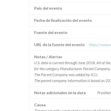
País del evento
Fecha de finalización del evento
Fuente del evento
URL de la fuente del evento
https://www.a
Notas / Alertas
U.S. data is current through June 2018. All of t
for the category Manufacturer Parent Company.
The Parent Company was added by ICIJ.
The parent company information is based on 201
Notas adicionales en la data
Prosthes
Causa
Zimmer recently conducted a review of all histor