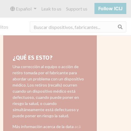
Follow ICIJ
Español
Leak to us
Support us
Bus
itos
¿QUÉ ES ESTO?
Una corrección al equipo o acción de
retiro tomada por el fabricante para
abordar un problema con un dispositivo
médico. Los retiros (recalls) ocurren
cuando un dispositivo médico está
defectuoso, cuando puede poner en
riesgo la salud, o cuando
simultáneamente está defectuoso y
puede poner en riesgo la salud.
Más información acerca de la data
acá