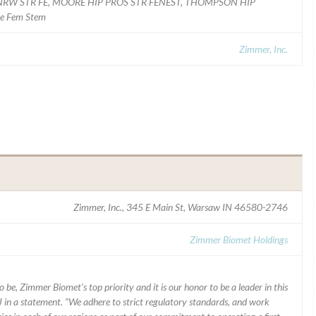
NRW STR FE, MOORE HIP PROS STR FENEST, THOMPSON HIP
re Fem Stem
Zimmer, Inc.
Zimmer, Inc., 345 E Main St, Warsaw IN 46580-2746
Zimmer Biomet Holdings
 be, Zimmer Biomet’s top priority and it is our honor to be a leader in this
J in a statement. “We adhere to strict regulatory standards, and work