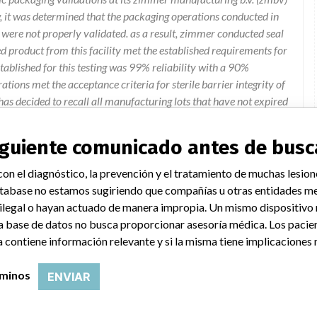
ew, it was determined that the packaging operations conducted in
y were not properly validated. as a result, zimmer conducted seal
ed product from this facility met the established requirements for
established for this testing was 99% reliability with a 90%
ations met the acceptance criteria for sterile barrier integrity of
as decided to recall all manufacturing lots that have not expired
ty building 1 packaging operations.
siguiente comunicado antes de busc
ue and their responsibilities dated November 4, 2013. These
on el diagnóstico, la prevención y el tratamiento de muchas lesion
fielded inventory in their possession, providing hospital risk
tabase no estamos sugiriendo que compañías u otras entidades me
etrieving affected fielded inventory and direct sales from the
 ilegal o hayan actuado de manera impropia. Un mismo dispositivo
a base de datos no busca proporcionar asesoría médica. Los pacie
 contiene información relevante y si la misma tiene implicaciones 
rminos
ENVIAR