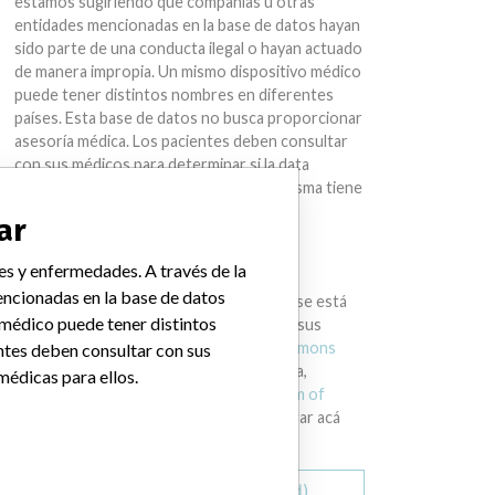
estamos sugiriendo que compañías u otras
entidades mencionadas en la base de datos hayan
sido parte de una conducta ilegal o hayan actuado
de manera impropia. Un mismo dispositivo médico
puede tener distintos nombres en diferentes
países. Esta base de datos no busca proporcionar
asesoría médica. Los pacientes deben consultar
con sus médicos para determinar si la data
contiene información relevante y si la misma tiene
implicaciones médicas para ellos.
ar
DESCARGAR LA DATA
es y enfermedades. A través de la
ncionadas en la base de datos
La International Medical Devices Database está
 médico puede tener distintos
bajo la licencia
Open Database License
y sus
contenidos bajo la licencia
Creative Commons
ntes deben consultar con sus
Attribution-ShareAlike
. Al usar esta data,
médicas para ellos.
siempre citar al
International Consortium of
Investigative Journalists
. Puede descargar acá
una copia de la base de datos.
Descargar todo (zipped)