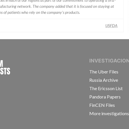
ies in each of our regions as part of our commitment to operating a first-
facturing network. The company added that it is focused on staying at
ons of patients who rely on the company’s products.
USFDA
INTERNATIONAL CONSORTIUM OF INVESTIGAT
INVESTIGACIO
The Uber Files
Russia Archive
The Ericsson List
Pandora Papers
FinCEN Files
More investigation