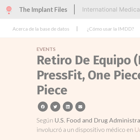
The Implant Files
International Medic
Acerca de la base de datos
¿Cómo usar la IMDD?
EVENTS
Retiro De Equipo 
PressFit, One Pie
Piece
facebook
twitter
linkedin
email
Según
U.S. Food and Drug Administr
involucró a un dispositivo médico en
U