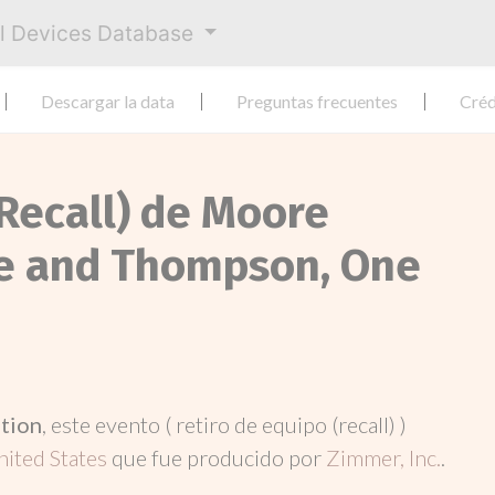
al Devices Database
Descargar la data
Preguntas frecuentes
Créd
(Recall) de Moore
ce and Thompson, One
ation
, este evento ( retiro de equipo (recall) )
nited States
que fue producido por
Zimmer, Inc.
.