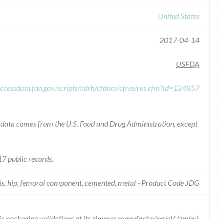
United States
2017-04-14
USFDA
ccessdata.fda.gov/scripts/cdrh/cfdocs/cfres/res.cfm?id=124857
he data comes from the U.S. Food and Drug Administration, except
7 public records.
is, hip, femoral component, cemented, metal - Product Code JDG
ic packaging validations at its zimmer manufacturing b.V. (zmbv)