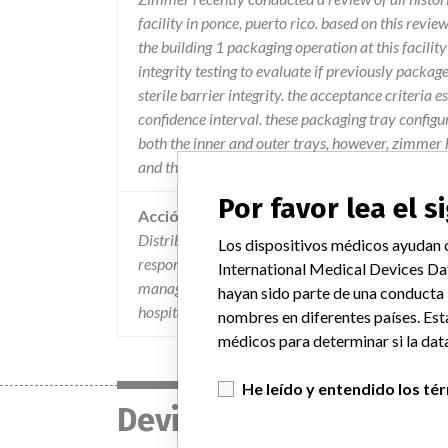
facility in ponce, puerto rico. based on this revi
the building 1 packaging operation at this facilit
integrity testing to evaluate if previously packag
sterile barrier integrity. the acceptance criteria 
confidence interval. these packaging tray configur
both the inner and outer trays, however, zimmer h
and that were sterile packaged in the zmbv facili
Por favor lea el 
Acción
Distributors received a letter identifying the iss
Los dispositivos médicos ayudan c
responsibilities include quarantining the affected 
International Medical Devices Da
managers with the recall notification letter and r
hayan sido parte de una conducta
hospitals.
nombres en diferentes países. Est
médicos para determinar si la data
He leído y entendido los té
Device