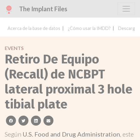
The Implant Files
Acerca de la base de datos
¿Cómo usar la IMDD?
Descargar 
EVENTS
Retiro De Equipo
(Recall) de NCBPT
lateral proximal 3 hole
tibial plate
facebook
twitter
linkedin
email
Según
U.S. Food and Drug Administration
, este