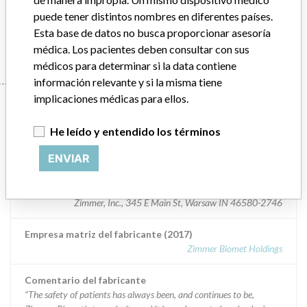
NCB¿-PT lateral proximal 3 hole tibial plate
puede tener distintos nombres en diferentes países.
Esta base de datos no busca proporcionar asesoría
Manufacturer
Zimmer, Inc.
médica. Los pacientes deben consultar con sus
médicos para determinar si la data contiene
información relevante y si la misma tiene
implicaciones médicas para ellos.
Manufacturer
He leído y entendido los términos
Zimmer, Inc.
ENVIAR
Dirección del fabricante
Zimmer, Inc., 345 E Main St, Warsaw IN 46580-2746
Empresa matriz del fabricante (2017)
Zimmer Biomet Holdings
Comentario del fabricante
“The safety of patients has always been, and continues to be,