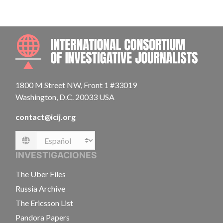
INTE
1800 M Street NW, Front 1 #33019
Washington, D.C. 20033 USA
contact@icij.org
Language
INVESTIGACIONES
The Uber Files
Russia Archive
The Ericsson List
Pandora Papers