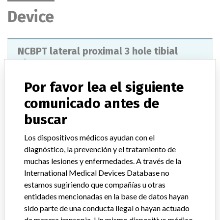
Device
NCBPT lateral proximal 3 hole tibial
plate
Por favor lea el siguiente
Modelo / Serial
REF Numbers: 02.02261.305, 02.02261.307, 02.02261.309, and 02.02261.313. Lot:2442904, 2341498 2402100, 2407066, 2414036, 2422428, 2426611, 2434987, 2442908, 2387467, 2387467, 2402996, 2407064, 2422433, 2450659, 2450659, 2450644.
comunicado antes de
buscar
Clasificación del producto
Orthopedic Devices
Los dispositivos médicos ayudan con el
Clase de dispositivo
2
diagnóstico, la prevención y el tratamiento de
muchas lesiones y enfermedades. A través de la
¿Implante?
Yes
International Medical Devices Database no
estamos sugiriendo que compañías u otras
Distribución
Nationwide Distribution.
entidades mencionadas en la base de datos hayan
sido parte de una conducta ilegal o hayan actuado
Descripción del producto
de manera impropia. Un mismo dispositivo médico