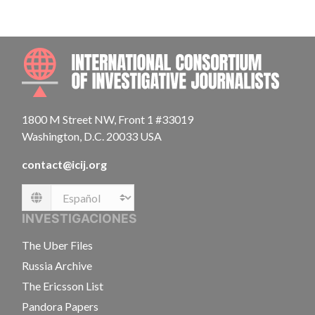
INTE
1800 M Street NW, Front 1 #33019
Washington, D.C. 20033 USA
contact@icij.org
Language
INVESTIGACIONES
The Uber Files
Russia Archive
The Ericsson List
Pandora Papers