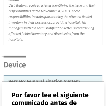
Distributors received a letter identifying the issue and their
responsibilities dated November 4, 2013. These
responsibilities include quarantining the affected fielded
inventory in their possession, providing hospital risk
managers with the recall notification letter and retrieving
affected fielded inventory and direct sales from the
hospitals.
Device
VersaFx Femoral Fixation System
Modelo / Serial
Por favor lea el siguiente
60053473 60528659 60807849 60855076 365855 60807850 60855077 365856 60143351 60384033 60403721 60452546 60543211 60632720 60807851 368913 369123 60219007 60740783 60993433 365857 369559 371074 60539739 60807852 365859 60098398 60119108 60241936 60625494 60082810 60625506 365860 365861 60222477 60109715 60187232 366023 60161891 60116180 60175536 365749 60082811 60109716 60123966 60175537 60231394 60097992 60119110 60123967 60143352 60154511 60165702 60175538 60231395 365740 366424 60109717 60112053 60112054 60116181 60116182 60119111 60119112 60129316 60129317 60154512 60154513 60165703 60175539 60187233 60187234 60206858 60206859 60241934 60161892 365739 60109718 365738 60123968 366024 366025 60136407 365752 365751 60123969 60154514 60082812 60109719 365753 365743 60163222
comunicado antes de