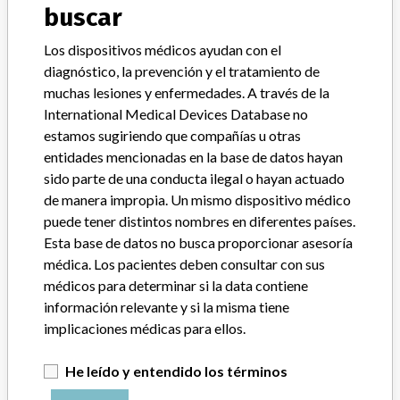
buscar
Clasificación del producto
Orthopedic Devices
Los dispositivos médicos ayudan con el
Clase de dispositivo
2
diagnóstico, la prevención y el tratamiento de
muchas lesiones y enfermedades. A través de la
¿Implante?
Yes
International Medical Devices Database no
estamos sugiriendo que compañías u otras
Distribución
entidades mencionadas en la base de datos hayan
Worldwide Distribution-USA (nationwide) and the countries of
Belgium, Canada, Canary Islands, China, Czech Republic, Denmark,
sido parte de una conducta ilegal o hayan actuado
Finland, France, Germany, Greece, India, Italy, Japan, Korea,
de manera impropia. Un mismo dispositivo médico
Luxemburg, Netherlands, New Zealand, Norway, Portugal Reunion,
puede tener distintos nombres en diferentes países.
Russian Federation, Singapore, Slovakia, Spain, Sweden,
Esta base de datos no busca proporcionar asesoría
Switzerland, Turkey, Taiwan, Thailand, and United Kingdom.
médica. Los pacientes deben consultar con sus
médicos para determinar si la data contiene
Descripción del producto
información relevante y si la misma tiene
VERSA-FX KEYLESS 90D X 8 and X 11, VERSA-FX KEYLESS 95D
implicaciones médicas para ellos.
X 8, X 11, and X 14, VERSA-FX KEYLESS 140D X 4 and X 5,
VERSA-FX KEYLESS 135D X 4 and X 5, VERSA-FX SHORT TUBE,
130D, 135D and 140D, VERSA-FX STANDARD TUBE, 1 and
He leído y entendido los términos
VERSA-FX SPRCNDLR TUBE, 9 || Item codes starting with