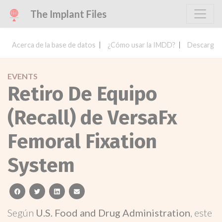
The Implant Files
Acerca de la base de datos
¿Cómo usar la IMDD?
Descargar 
EVENTS
Retiro De Equipo
(Recall) de VersaFx
Femoral Fixation
System
facebook
twitter
linkedin
email
Según
U.S. Food and Drug Administration
, este