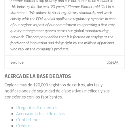
Zimmer Biomet’s top priority and it is our honor to be a leader in
this industry for the past 90 years,” Zimmer Biomet told ICIJ in a
statement. “We adhere to strict regulatory standards, and work
closely with the FDA and all applicable regulatory agencies in each
of our regions as part of our commitment to operating a first-rate
quality management system across our global manufacturing
network. The company added that it is focused on staying at the
forefront of innovation and doing right by the millions of patients
who rely on the company’s products.
Source
USFDA
ACERCA DE LA BASE DE DATOS
Explore más de 120,000 registros de retiros, alertas y
notificaciones de seguridad de dispositivos médicos y sus
conexiones con los fabricantes.
Preguntas frecuentes
Acerca de la base de datos
Contáctenos
Créditos