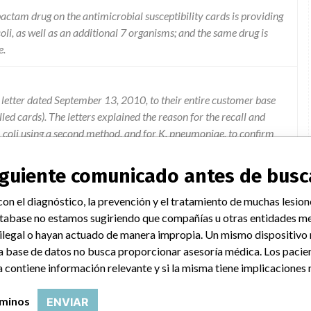
actam drug on the antimicrobial susceptibility cards is providing
 coli, as well as an additional 7 organisms; and the same drug is
e.
letter dated September 13, 2010, to their entire customer base
led cards). The letters explained the reason for the recall and
E. coli using a second method, and for K. pneumoniae, to confirm
hese alternate test confirmations are to continue until further
urn the enclosed Acknowledgement Form via fax at (314) 731-
siguiente comunicado antes de busc
otice has been read, the instructions provided in the "Actions
 have received any reports of illness or injury related to this
on el diagnóstico, la prevención y el tratamiento de muchas lesion
e multilanguage insert to go into the boxes reminding customers
tabase no estamos sugiriendo que compañías u otras entidades me
coli combinations and that customers must also perform an
 ilegal o hayan actuado de manera impropia. Un mismo dispositivo
hen a resistant result is obtained for the TZP/K. pneumoniae.
a base de datos no busca proporcionar asesoría médica. Los pacie
hipments of instrument software kits for the new customers. The
 contiene información relevante y si la misma tiene implicaciones 
via the Associated Press notifying the public of the recall. The
 organisms to the list of organism testing that were to be
rminos
ENVIAR