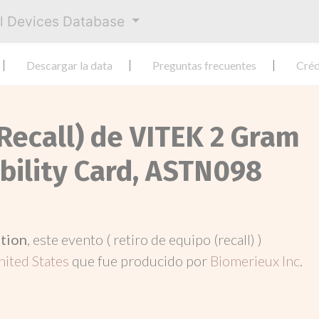
al Devices Database
Descargar la data
Preguntas frecuentes
Créd
Recall) de VITEK 2 Gram
bility Card, ASTN098
ation
, este evento ( retiro de equipo (recall) )
nited States
que fue producido por
Biomerieux Inc
.