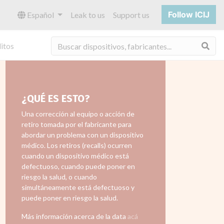
Follow ICIJ
Español
Leak to us
Support us
Bus
itos
¿QUÉ ES ESTO?
Una corrección al equipo o acción de
retiro tomada por el fabricante para
abordar un problema con un dispositivo
médico. Los retiros (recalls) ocurren
cuando un dispositivo médico está
defectuoso, cuando puede poner en
riesgo la salud, o cuando
simultáneamente está defectuoso y
puede poner en riesgo la salud.
Más información acerca de la data
acá