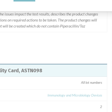
d a letter dated 3/30/11 via Fed Ex on 4/4/11 flagged "URGENT
LL), VITEK 2 Piperacillin/Tazobactam Test, Document
he issues impact the test results, describes the product changes
tions on required actions to be taken. The product changes will
 will be created which do not contain Piperacillin/Taz
lity Card, ASTN098
All lot numbers
Immunology and Microbiology Devices
2