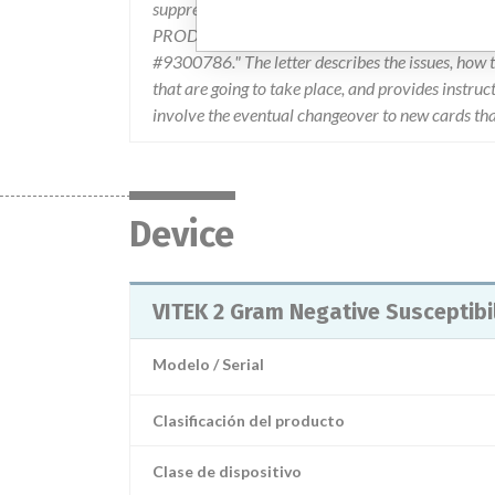
suppressed. As a result the recalling firm issue
PRODUCT CORRECTION NOTICE (EXPANDED RECA
#9300786." The letter describes the issues, how t
that are going to take place, and provides instruc
involve the eventual changeover to new cards that
Device
VITEK 2 Gram Negative Susceptibi
Modelo / Serial
Clasificación del producto
Clase de dispositivo