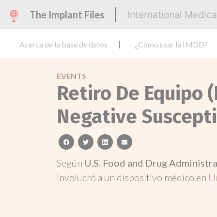
The Implant Files
International Medic
Acerca de la base de datos
¿Cómo usar la IMDD?
EVENTS
Retiro De Equipo (
Negative Suscepti
facebook
twitter
linkedin
email
Según
U.S. Food and Drug Administr
involucró a un dispositivo médico en
U