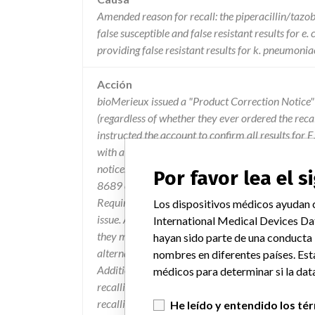
Amended reason for recall: the piperacillin/tazob
false susceptible and false resistant results for e.
providing false resistant results for k. pneumonia
Acción
bioMerieux issued a "Product Correction Notice" 
(regardless of whether they ever ordered the recal
instructed the account to confirm all results for 
with a second method only for resistant results. T
notice. The customers were to complete and ret
Por favor lea el 
8689 or (919) 620-6350 which indicate that the n
Required" section were followed, and notes if they
Los dispositivos médicos ayudan c
issue. All future shipments will include an orang
International Medical Devices Da
they must perform an alternate test for TZP/E. 
hayan sido parte de una conducta
alternate method prior to reporting TZP results w
nombres en diferentes países. Est
Additionally, this recall letter will accompany s
médicos para determinar si la data
recalling firm issued a press release on 10/27/10 
recalling firm expanded their recall to add 7 more
He leído y entendido los té