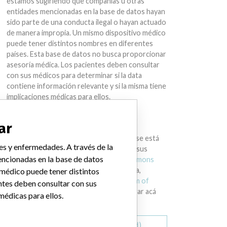
estamos sugiriendo que compañías u otras
entidades mencionadas en la base de datos hayan
sido parte de una conducta ilegal o hayan actuado
de manera impropia. Un mismo dispositivo médico
puede tener distintos nombres en diferentes
países. Esta base de datos no busca proporcionar
asesoría médica. Los pacientes deben consultar
con sus médicos para determinar si la data
contiene información relevante y si la misma tiene
implicaciones médicas para ellos.
DESCARGAR LA DATA
ar
La International Medical Devices Database está
es y enfermedades. A través de la
bajo la licencia
Open Database License
y sus
ncionadas en la base de datos
contenidos bajo la licencia
Creative Commons
Attribution-ShareAlike
. Al usar esta data,
 médico puede tener distintos
siempre citar al
International Consortium of
ntes deben consultar con sus
Investigative Journalists
. Puede descargar acá
médicas para ellos.
una copia de la base de datos.
Descargar todo (zipped)