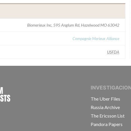
Biomerieux Inc, 595 Anglum Rd, Hazelwood MO 63042
Compagnie Merieux Alliance
USFDA
INTERNATIONAL CONSORTIUM OF INVESTIGAT
INVESTIGACIO
The Uber Files
Russia Archive
The Ericsson List
Pandora Papers