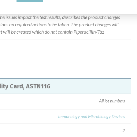
d a letter dated 3/30/11 via Fed Ex on 4/4/11 flagged "URGENT
LL), VITEK 2 Piperacillin/Tazobactam Test, Document
he issues impact the test results, describes the product changes
tions on required actions to be taken. The product changes will
 will be created which do not contain Piperacillin/Taz
lity Card, ASTN116
All lot numbers
Immunology and Microbiology Devices
2