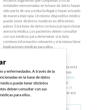
estamos sugiriendo que compañías u otras
entidades mencionadas en la base de datos hayan
sido parte de una conducta ilegal o hayan actuado
de manera impropia. Un mismo dispositivo médico
puede tener distintos nombres en diferentes
países. Esta base de datos no busca proporcionar
asesoría médica. Los pacientes deben consultar
con sus médicos para determinar si la data
contiene información relevante y si la misma tiene
implicaciones médicas para ellos.
DESCARGAR LA DATA
ar
La International Medical Devices Database está
es y enfermedades. A través de la
bajo la licencia
Open Database License
y sus
ncionadas en la base de datos
contenidos bajo la licencia
Creative Commons
Attribution-ShareAlike
. Al usar esta data,
 médico puede tener distintos
siempre citar al
International Consortium of
ntes deben consultar con sus
Investigative Journalists
. Puede descargar acá
médicas para ellos.
una copia de la base de datos.
Descargar todo (zipped)