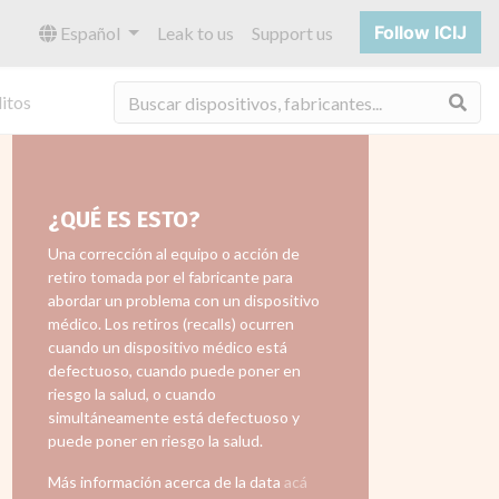
Follow ICIJ
Español
Leak to us
Support us
Bus
itos
¿QUÉ ES ESTO?
Una corrección al equipo o acción de
retiro tomada por el fabricante para
abordar un problema con un dispositivo
médico. Los retiros (recalls) ocurren
cuando un dispositivo médico está
defectuoso, cuando puede poner en
riesgo la salud, o cuando
simultáneamente está defectuoso y
puede poner en riesgo la salud.
Más información acerca de la data
acá