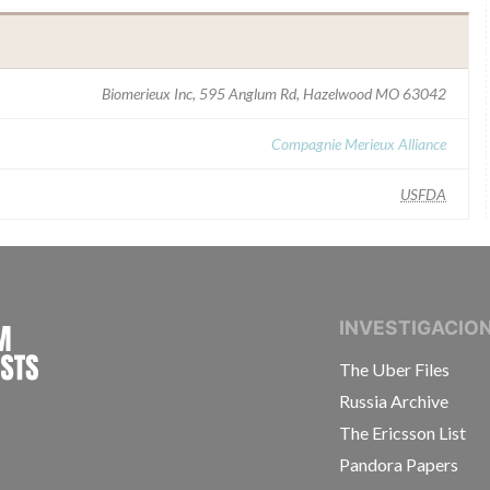
Biomerieux Inc, 595 Anglum Rd, Hazelwood MO 63042
Compagnie Merieux Alliance
USFDA
INTERNATIONAL CONSORTIUM OF INVESTIGAT
INVESTIGACIO
The Uber Files
Russia Archive
The Ericsson List
Pandora Papers