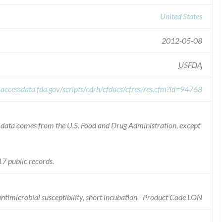
United States
2012-05-08
USFDA
.accessdata.fda.gov/scripts/cdrh/cfdocs/cfres/res.cfm?id=94768
he data comes from the U.S. Food and Drug Administration, except
7 public records.
antimicrobial susceptibility, short incubation - Product Code LON