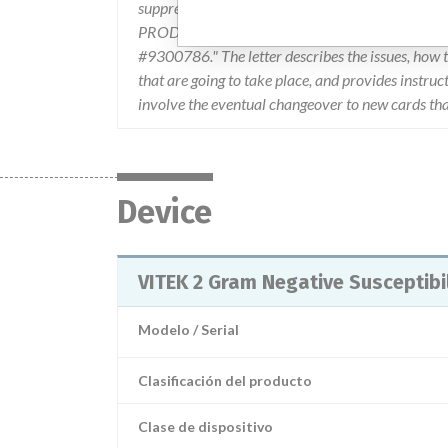
suppressed. As a result the recalling firm issue
PRODUCT CORRECTION NOTICE (EXPANDED RECA
#9300786." The letter describes the issues, how t
that are going to take place, and provides instruc
involve the eventual changeover to new cards that
Device
VITEK 2 Gram Negative Susceptibi
Modelo / Serial
Clasificación del producto
Clase de dispositivo