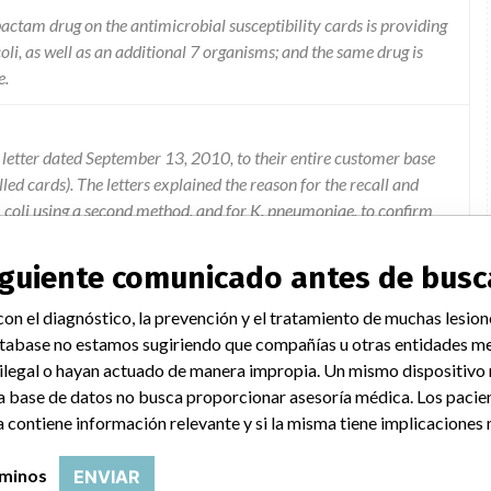
actam drug on the antimicrobial susceptibility cards is providing
 coli, as well as an additional 7 organisms; and the same drug is
e.
letter dated September 13, 2010, to their entire customer base
led cards). The letters explained the reason for the recall and
E. coli using a second method, and for K. pneumoniae, to confirm
hese alternate test confirmations are to continue until further
urn the enclosed Acknowledgement Form via fax at (314) 731-
siguiente comunicado antes de busc
otice has been read, the instructions provided in the "Actions
 have received any reports of illness or injury related to this
on el diagnóstico, la prevención y el tratamiento de muchas lesion
e multilanguage insert to go into the boxes reminding customers
tabase no estamos sugiriendo que compañías u otras entidades me
coli combinations and that customers must also perform an
 ilegal o hayan actuado de manera impropia. Un mismo dispositivo
hen a resistant result is obtained for the TZP/K. pneumoniae.
a base de datos no busca proporcionar asesoría médica. Los pacie
hipments of instrument software kits for the new customers. The
 contiene información relevante y si la misma tiene implicaciones 
via the Associated Press notifying the public of the recall. The
 organisms to the list of organism testing that were to be
rminos
ENVIAR