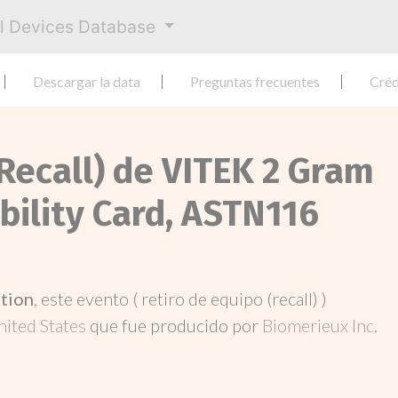
al Devices Database
Descargar la data
Preguntas frecuentes
Créd
Recall) de VITEK 2 Gram
bility Card, ASTN116
ation
, este evento ( retiro de equipo (recall) )
nited States
que fue producido por
Biomerieux Inc
.