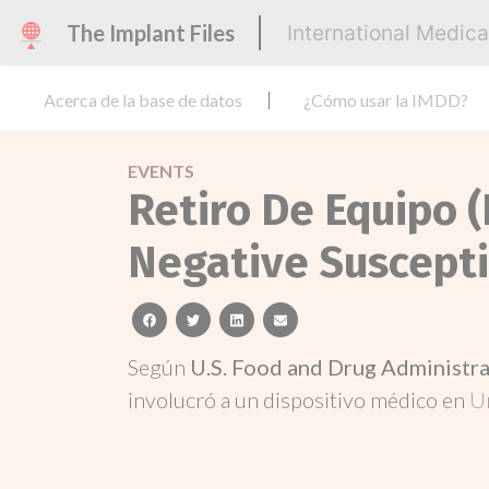
The Implant Files
International Medic
Acerca de la base de datos
¿Cómo usar la IMDD?
EVENTS
Retiro De Equipo (
Negative Suscepti
facebook
twitter
linkedin
email
Según
U.S. Food and Drug Administr
involucró a un dispositivo médico en
U