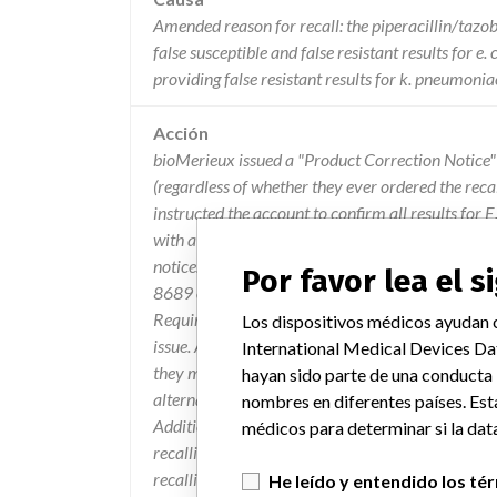
Amended reason for recall: the piperacillin/tazob
false susceptible and false resistant results for e.
providing false resistant results for k. pneumonia
Acción
bioMerieux issued a "Product Correction Notice" 
(regardless of whether they ever ordered the recal
instructed the account to confirm all results for 
with a second method only for resistant results. T
notice. The customers were to complete and ret
Por favor lea el 
8689 or (919) 620-6350 which indicate that the n
Required" section were followed, and notes if they
Los dispositivos médicos ayudan c
issue. All future shipments will include an orang
International Medical Devices Da
they must perform an alternate test for TZP/E. 
hayan sido parte de una conducta
alternate method prior to reporting TZP results w
nombres en diferentes países. Est
Additionally, this recall letter will accompany s
médicos para determinar si la data
recalling firm issued a press release on 10/27/10 
recalling firm expanded their recall to add 7 more
He leído y entendido los té