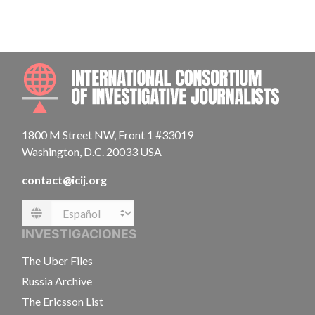
INTE
1800 M Street NW, Front 1 #33019
Washington, D.C. 20033 USA
contact@icij.org
Language
INVESTIGACIONES
The Uber Files
Russia Archive
The Ericsson List