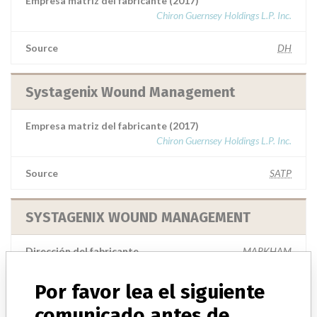
Empresa matriz del fabricante (2017)
Chiron Guernsey Holdings L.P. Inc.
Source
DH
Systagenix Wound Management
Empresa matriz del fabricante (2017)
Chiron Guernsey Holdings L.P. Inc.
Source
SATP
SYSTAGENIX WOUND MANAGEMENT
Dirección del fabricante
MARKHAM
Source
HC
Por favor lea el siguiente
comunicado antes de