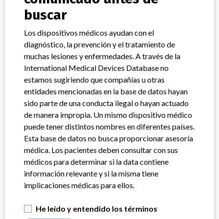
Systagenix Wound Management
buscar
Empresa matriz del fabricante (2017)
Los dispositivos médicos ayudan con el
Chiron Guernsey Holdings L.P. Inc.
diagnóstico, la prevención y el tratamiento de
muchas lesiones y enfermedades. A través de la
Source
DMA
International Medical Devices Database no
estamos sugiriendo que compañías u otras
entidades mencionadas en la base de datos hayan
sido parte de una conducta ilegal o hayan actuado
de manera impropia. Un mismo dispositivo médico
ACERCA DE LA BASE DE DATOS
puede tener distintos nombres en diferentes países.
Explore más de 120,000 registros de retiros, alertas y
Esta base de datos no busca proporcionar asesoría
notificaciones de seguridad de dispositivos médicos y sus
médica. Los pacientes deben consultar con sus
conexiones con los fabricantes.
médicos para determinar si la data contiene
Preguntas frecuentes
información relevante y si la misma tiene
Acerca de la base de datos
implicaciones médicas para ellos.
Contáctenos
Créditos
He leído y entendido los términos