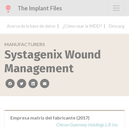
The Implant Files
Acerca de la base de datos
¿Cómo usar la IMDD?
Descargar 
MANUFACTURERS
Systagenix Wound
Management
facebook
twitter
linkedin
email
Empresa matriz del fabricante (2017)
Chiron Guernsey Holdings L.P. Inc.