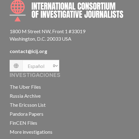
INTE
1800 M Street NW, Front 1 #33019
Washington, D.C. 20033 USA
contact@icij.org
Language
INVESTIGACIONES
The Uber Files
Russia Archive
The Ericsson List
Pandora Papers
FinCEN Files
More investigations