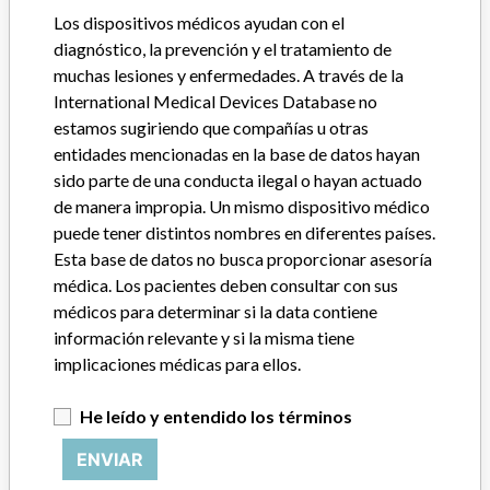
Los dispositivos médicos ayudan con el
Source
HC
diagnóstico, la prevención y el tratamiento de
muchas lesiones y enfermedades. A través de la
International Medical Devices Database no
estamos sugiriendo que compañías u otras
entidades mencionadas en la base de datos hayan
ACERCA DE LA BASE DE DATOS
sido parte de una conducta ilegal o hayan actuado
Explore más de 120,000 registros de retiros, alertas y
de manera impropia. Un mismo dispositivo médico
notificaciones de seguridad de dispositivos médicos y sus
puede tener distintos nombres en diferentes países.
conexiones con los fabricantes.
Esta base de datos no busca proporcionar asesoría
Preguntas frecuentes
médica. Los pacientes deben consultar con sus
Acerca de la base de datos
médicos para determinar si la data contiene
Contáctenos
información relevante y si la misma tiene
Créditos
implicaciones médicas para ellos.
HISTORIAS EN SU CORREO
He leído y entendido los términos
SUSCRÍBASE
ENVIAR