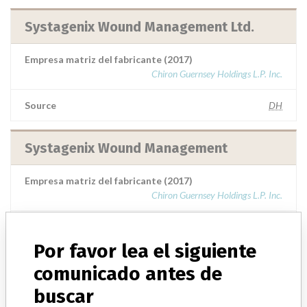
Systagenix Wound Management Ltd.
Empresa matriz del fabricante (2017)
Chiron Guernsey Holdings L.P. Inc.
Source
DH
Systagenix Wound Management
Empresa matriz del fabricante (2017)
Chiron Guernsey Holdings L.P. Inc.
Source
SATP
Por favor lea el siguiente
SYSTAGENIX WOUND MANAGEMENT
comunicado antes de
buscar
Dirección del fabricante
MARKHAM