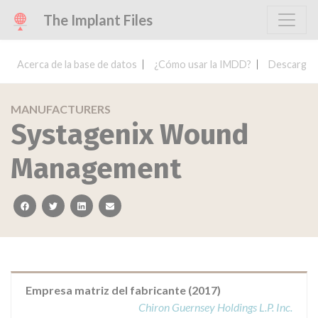
The Implant Files
Acerca de la base de datos
¿Cómo usar la IMDD?
Descargar 
MANUFACTURERS
Systagenix Wound
Management
facebook
twitter
linkedin
email
Empresa matriz del fabricante (2017)
Chiron Guernsey Holdings L.P. Inc.