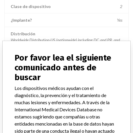
Clase de dispositivo
2
¿Implante?
Yes
Distribución
Worldwide Distribution-US (nationwide) including DC and PR, and
the states of MN, TX, PA, OH, IL, OR, CA, SC, NC, AK, NY, MD, GA,
NJ, AZ, KY, OH, WI, AL, AR, MO, FL, MA, MT, TN, LA, CT, NE, WV,
Por favor lea el siguiente
VA, NV, ME, UT, CO, WY, AR, DE, NM, IN, MN, MS, NH, IA, MI,
WA, VA, KS, HI, RI, SD, VT, and the countries of Hong Kong,
comunicado antes de
Malaysia, Canada, Chile.
buscar
Descripción del producto
Los dispositivos médicos ayudan con el
Denali Filter-Femoral Delivery System || Product Code:
diagnóstico, la prevención y el tratamiento de
DL900F/DL950F; || Indicated for use in the prevention of recurrent
muchas lesiones y enfermedades. A través de la
pulmonary embolism via placement in the vena cava.
International Medical Devices Database no
estamos sugiriendo que compañías u otras
entidades mencionadas en la base de datos hayan
sido parte de una conducta ilegal o hayan actuado