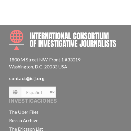
INTE
1800 M Street NW, Front 1 #33019
Washington, D.C. 20033 USA
contact@icij.org
Language
INVESTIGACIONES
The Uber Files
Russia Archive
The Ericsson List