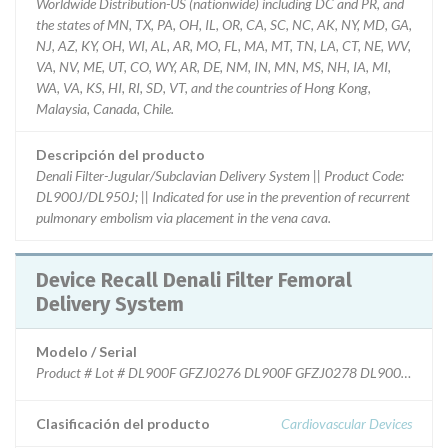
Worldwide Distribution-US (nationwide) including DC and PR, and
the states of MN, TX, PA, OH, IL, OR, CA, SC, NC, AK, NY, MD, GA,
NJ, AZ, KY, OH, WI, AL, AR, MO, FL, MA, MT, TN, LA, CT, NE, WV,
VA, NV, ME, UT, CO, WY, AR, DE, NM, IN, MN, MS, NH, IA, MI,
WA, VA, KS, HI, RI, SD, VT, and the countries of Hong Kong,
Malaysia, Canada, Chile.
Descripción del producto
Denali Filter-Jugular/Subclavian Delivery System || Product Code:
DL900J/DL950J; || Indicated for use in the prevention of recurrent
pulmonary embolism via placement in the vena cava.
Device Recall Denali Filter Femoral
Delivery System
Modelo / Serial
Product # Lot # DL900F GFZJ0276 DL900F GFZJ0278 
Clasificación del producto
Cardiovascular Devices