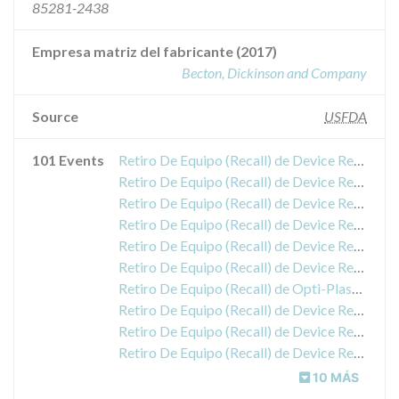
85281-2438
Empresa matriz del fabricante (2017)
Becton, Dickinson and Company
Source
USFDA
101 Events
Retiro De Equipo (Recall) de Device Recall Bard Denali IVC Filter
Retiro De Equipo (Recall) de Device Recall Bard Distaflo Vascular Bypass Graft
Retiro De Equipo (Recall) de Device Recall Bard Distaflo Vascular Bypass Graft
Retiro De Equipo (Recall) de Device Recall Denali FilterJugular Subclavian Delivery System
Retiro De Equipo (Recall) de Device Recall Denali Filter Femoral Delivery System
Retiro De Equipo (Recall) de Device Recall Bard TruGuide Disposable Coaxial Biopsy Needle
Retiro De Equipo (Recall) de Opti-Plast Balloon Dilatation Catheters
Retiro De Equipo (Recall) de Device Recall Bard Luminexx 3 Biliary Stent and Delivery System
Retiro De Equipo (Recall) de Device Recall Bard TruGuide Coxail Biopsy Needle with Depth Stop and additional Blunt Tip Stylet
Retiro De Equipo (Recall) de Device Recall G2
10 MÁS