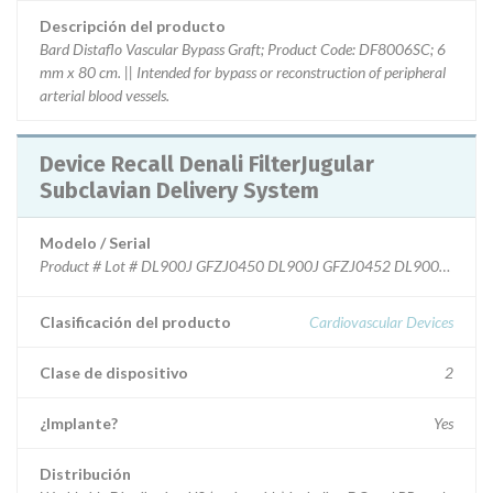
Descripción del producto
Bard Distaflo Vascular Bypass Graft; Product Code: DF8006SC; 6
mm x 80 cm. || Intended for bypass or reconstruction of peripheral
arterial blood vessels.
Device Recall Denali FilterJugular
Subclavian Delivery System
Modelo / Serial
Product # Lot # DL900J GFZJ0450 DL900J GFZJ0452 
Clasificación del producto
Cardiovascular Devices
Clase de dispositivo
2
¿Implante?
Yes
Distribución